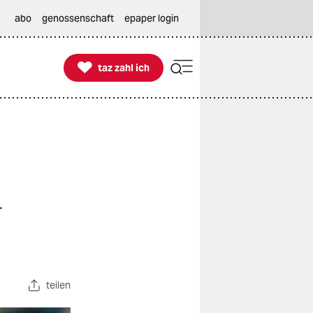
abo
genossenschaft
epaper login

taz zahl ich
taz zahl ich
r
teilen