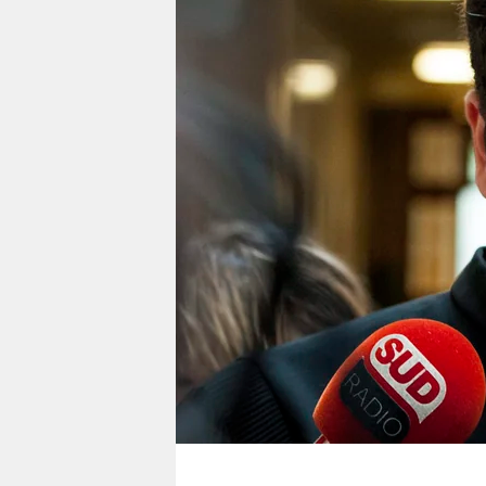
berlin
nord
wahrheit
verlag
verlag
veranstaltungen
shop
fragen & hilfe
unterstützen
abo
genossenschaft