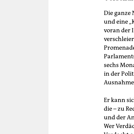
Die ganze 
und eine „
voran der 
verschleie
Promenade 
Parlament
sechs Mona
in der Poli
Ausnahmee
Er kann sic
die – zu R
und der An
Wer Verdäch