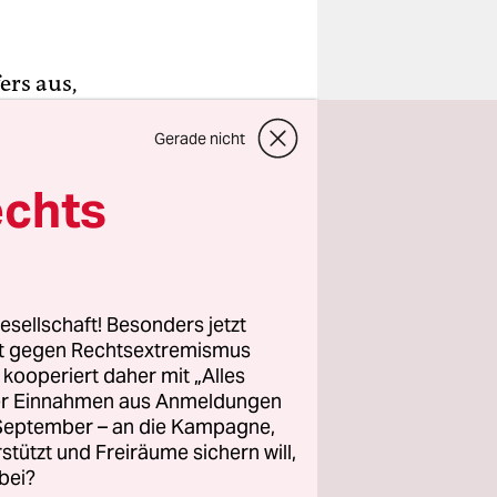
ers aus,
r ein Kind
Gerade nicht
den und
t er es
echts
tlern der
n einer
esellschaft! Besonders jetzt
rt gegen Rechtsextremismus
rgerlichen
z kooperiert daher mit „Alles
ller Einnahmen aus Anmeldungen
und eine
. September – an die Kampagne,
en Aufstieg,
rstützt und Freiräume sichern will,
 Werdegang
bei?