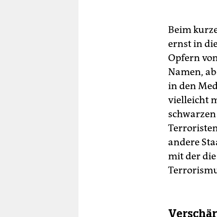
Beim kurze
ernst in di
Opfern von 
Namen, abe
in den Med
vielleicht
schwarzen 
Terroriste
andere Sta
mit der di
Terrorism
Verschär