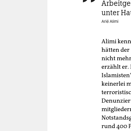
Arbeitge
unter Ha
Arié Alimi
Alimi kenn
hätten der
nicht mehr
erzählt er.
Islamisten“
keinerlei 
terroristis
Denunzieru
mitglieder
Notstands
rund 400 P