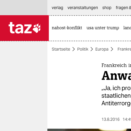
hautnavigation anspringen
hauptinhalt anspringen
footer anspringen
verlag
veranstaltungen
shop
fragen &
nahost-konflikt
usa unter trump
lan

taz zahl ich
taz zahl ich
Startseite
Politik
Europa
Frankr
themen
politik
Frankreich
Anwa
öko
„Ja, ich pro
gesellschaft
staatlichen
Antiterror
kultur
sport
13.8.2016
14:4