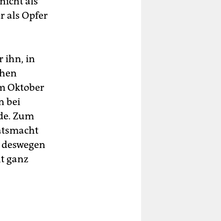
nicht als
r als Opfer
 ihn, in
chen
im Oktober
n bei
rde. Zum
aatsmacht
t deswegen
ht ganz