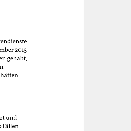
tendienste
ember 2015
en gehabt,
en
e hätten
rt und
 Fällen