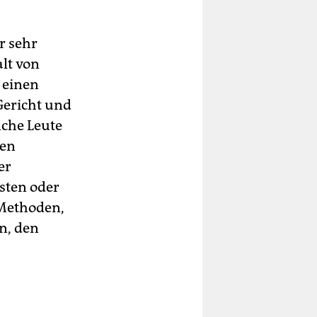
r sehr
alt von
h einen
Gericht und
che Leute
zen
er
sten oder
 Methoden,
n, den