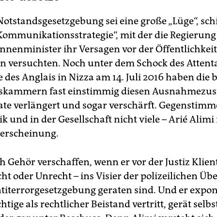
Notstandsgesetzgebung sei eine große „Lüge“, sch
Kommunikationsstrategie“, mit der die Regierung
Innenminister ihr Versagen vor der Öffentlichkeit
rn versuchten. Noch unter dem Schock des Attenta
des Anglais in Nizza am 14. Juli 2016 haben die 
skammern fast einstimmig diesen Ausnahmezu
te verlängert und sogar verschärft. Gegenstimme
tik und in der Gesellschaft nicht viele – Arié Alimi 
rscheinung.
h Gehör verschaffen, wenn er vor der Justiz Klient
echt oder Unrecht – ins Visier der polizeilichen 
titerrorgesetzgebung geraten sind. Und er exponi
tige als rechtlicher Beistand vertritt, gerät selbs