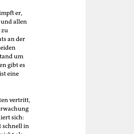
impft er,
 und allen
 zu
ts an der
beiden
stand um
n gibt es
ist eine
en vertritt,
Überwachung
ert sich:
t schnell in