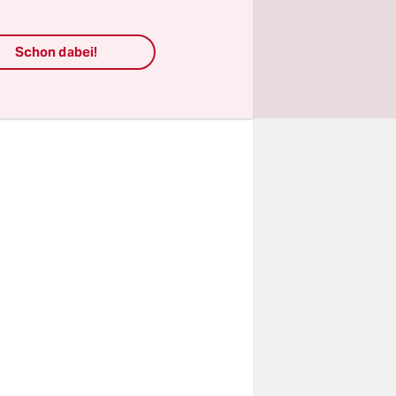
scher
 Blumen
Schon dabei!
dienen sie