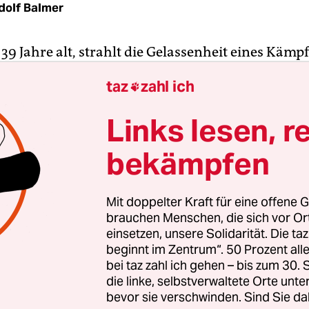
dolf Balmer
 39 Jahre alt, strahlt die Gelassenheit eines Kämpf
Stärken ebenso gut kennt wie seine Schwächen. Fü
taz
zahl ich

rstadt Sarcelles – wegen des Miteinanders von Ju
us Nordafrika oft „Klein-Jerusalem“ genannt – ha
Links lesen, r
cht. Er zählt heute zu den bekanntesten Strafrech
waltskammer. Alimi verteidigt Klienten, die wege
bekämpfen
n islamistischen Radikalisierung in die Fänge der
n Sicherheitsbehörden geraten sind.
Mit doppelter Kraft für eine offene G
brauchen Menschen, die sich vor O
t in seiner geräumigen Anwaltskanzlei im gutbü
einsetzen, unsere Solidarität. Die ta
beginnt im Zentrum“. 50 Prozent a
issement der Hauptstadt, wo er zwei Juristinnen 
bei taz zahl ich gehen – bis zum 30
beschäftigt. Arié Alimi ist sichtlich stolz auf sein
die linke, selbstverwaltete Orte unte
er Hausfassade ziert neben seinem universitären
bevor sie verschwinden. Sind Sie da