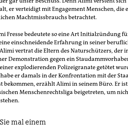
der gar unter Beschuss. Denn Alimi versteht sich 
alt, er verteidigt mit Engagement Menschen, die e
tlichen Machtmissbrauchs betrachtet.
mi Fresse bedeutete so eine Art Initialzündung für
 eine einschneidende Erfahrung in seiner berufli
Alimi vertrat die Eltern des Naturschützers, der 
iner Demonstration gegen ein Staudammvorhabe
 einer explodierenden Polizeigranate getötet wu
 habe er damals in der Konfrontation mit der St
st bekommen, erzählt Alimi in seinem Büro. Er is
sischen Menschenrechtsliga beigetreten, um nic
ustehen.
 Sie mal einem