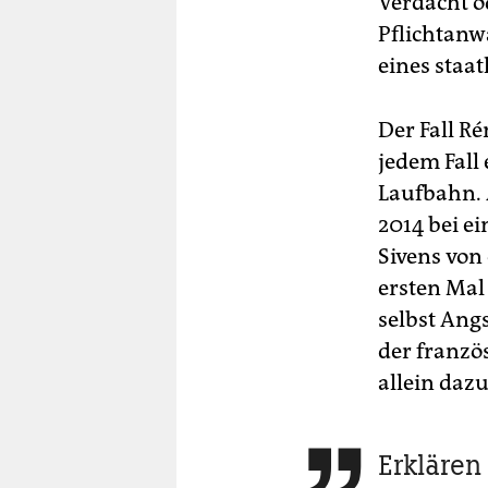
Verdacht o
Pflichtanw
eines staa
Der Fall Ré
jedem Fall
Laufbahn. 
2014 bei e
Sivens von
ersten Mal
selbst Ang
der franzö
allein daz
Erklären
