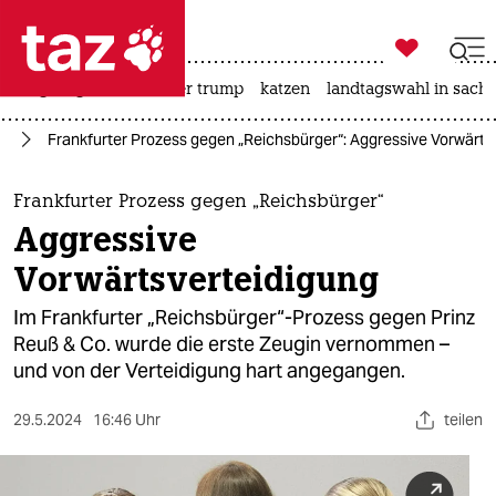

taz zahl ich
bergsteigen
usa unter trump
katzen
landtagswahl in sachs

taz zahl ich
or
Frankfurter Prozess gegen „Reichsbürger“: Aggressive Vorwärts
taz zahl ich
themen
Frankfurter Prozess gegen „Reichsbürger“
Aggressive
politik
Vorwärtsverteidigung
öko
Im Frankfurter „Reichsbürger“-Prozess gegen Prinz
Reuß & Co. wurde die erste Zeugin vernommen –
gesellschaft
und von der Verteidigung hart angegangen.
kultur
29.5.2024
16:46 Uhr
teilen
sport