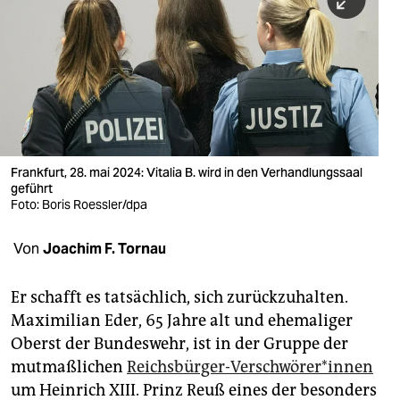
berlin
nord
wahrheit
verlag
verlag
Frankfurt, 28. mai 2024: Vitalia B. wird in den Verhandlungssaal
geführt
veranstaltungen
Foto: Boris Roessler/dpa
shop
Von
Joachim F. Tornau
fragen & hilfe
unterstützen
Er schafft es tatsächlich, sich zurückzuhalten.
Maximilian Eder, 65 Jahre alt und ehemaliger
abo
Oberst der Bundeswehr, ist in der Gruppe der
mutmaßlichen
Reichsbürger-Verschwörer*innen
genossenschaft
um Heinrich XIII. Prinz Reuß eines der besonders