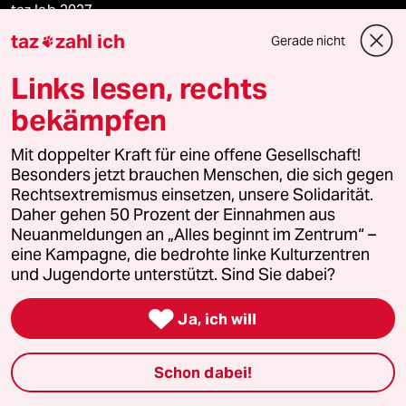
taz lab 2027
taz
zahl ich
Gerade nicht

Links lesen, rechts
Mehr taz Lesestoff
bekämpfen
taz Blogs
Mit doppelter Kraft für eine offene Gesellschaft!
Besonders jetzt brauchen Menschen, die sich gegen
Rechtsextremismus einsetzen, unsere Solidarität.
taz FUTURZWEI
Daher gehen 50 Prozent der Einnahmen aus
Neuanmeldungen an „Alles beginnt im Zentrum“ –
Le Monde diplomatique
eine Kampagne, die bedrohte linke Kulturzentren
und Jugendorte unterstützt. Sind Sie dabei?
taz Archiv

Ja, ich will
Mehr taz Angebote
Schon dabei!