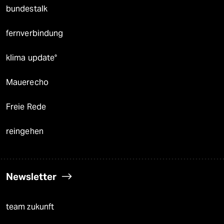
bundestalk
fernverbindung
klima update°
Mauerecho
Freie Rede
reingehen
Newsletter
team zukunft