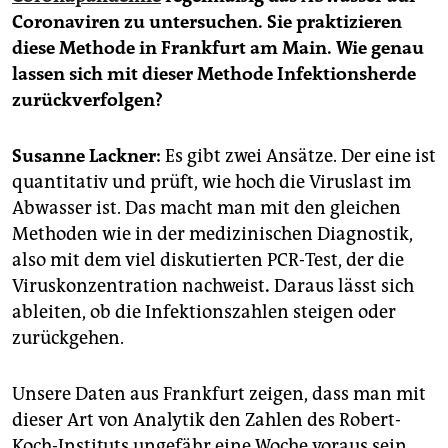
epaper login
Coronaviren zu untersuchen. Sie praktizieren
diese Methode in Frankfurt am Main. Wie genau
lassen sich mit dieser Methode Infektionsherde
zurückverfolgen?
Susanne Lackner:
Es gibt zwei Ansätze. Der eine ist
quantitativ und prüft, wie hoch die Viruslast im
Abwasser ist. Das macht man mit den gleichen
Methoden wie in der medizinischen Diagnostik,
also mit dem viel diskutierten PCR-Test, der die
Viruskonzentration nachweist
.
Daraus lässt sich
ableiten, ob die Infek­tionszahlen steigen oder
zurückgehen.
Unsere Daten aus Frankfurt zeigen, dass man mit
dieser Art von Analytik den Zahlen des Robert-
Koch-Instituts ungefähr eine Woche voraus sein