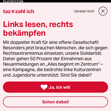
bundestalk
taz
zahl ich
Gerade nicht

fernverbindung
Links lesen, rechts
klima update°
bekämpfen
Mauerecho
Mit doppelter Kraft für eine offene Gesellschaft!
Besonders jetzt brauchen Menschen, die sich gegen
Freie Rede
Rechtsextremismus einsetzen, unsere Solidarität.
Daher gehen 50 Prozent der Einnahmen aus
reingehen
Neuanmeldungen an „Alles beginnt im Zentrum“ –
eine Kampagne, die bedrohte linke Kulturzentren
und Jugendorte unterstützt. Sind Sie dabei?
Newsletter

Ja, ich will
team zukunft
Schon dabei!