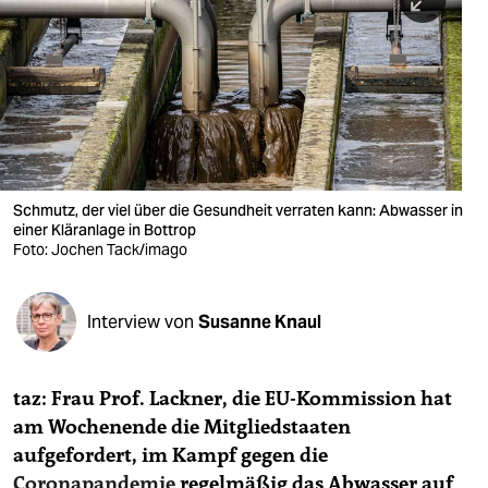
berlin
nord
wahrheit
verlag
verlag
Schmutz, der viel über die Gesundheit verraten kann: Abwasser in
einer Kläranlage in Bottrop
veranstaltungen
Foto: Jochen Tack/imago
shop
fragen & hilfe
Interview von
Susanne Knaul
unterstützen
taz: Frau Prof. Lackner, die EU-Kommission hat
abo
am Wochenende die Mitgliedstaaten
genossenschaft
aufgefordert, im Kampf gegen die
Coronapandemie
regelmäßig das Abwasser auf