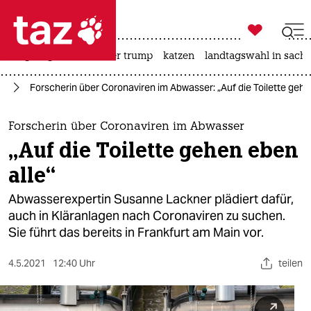

taz zahl ich
bergsteigen
usa unter trump
katzen
landtagswahl in sachs

taz zahl ich
us
Forscherin über Coronaviren im Abwasser: „Auf die Toilette gehe
taz zahl ich
themen
Forscherin über Coronaviren im Abwasser
„Auf die Toilette gehen eben
politik
alle“
öko
Abwasserexpertin Susanne Lackner plädiert dafür,
auch in Kläranlagen nach Coronaviren zu suchen.
gesellschaft
Sie führt das bereits in Frankfurt am Main vor.
kultur
4.5.2021
12:40 Uhr
teilen
sport