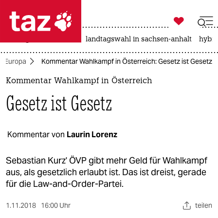

taz zahl ich
niedrigwasser
rente
landtagswahl in sachsen-anhalt
hybri

taz zahl ich
Europa
Kommentar Wahlkampf in Österreich: Gesetz ist Gesetz
taz zahl ich
Kommentar Wahlkampf in Österreich
themen
Gesetz ist Gesetz
politik
öko
Kommentar von
Laurin Lorenz
gesellschaft
Sebastian Kurz' ÖVP gibt mehr Geld für Wahlkampf
aus, als gesetzlich erlaubt ist. Das ist dreist, gerade
kultur
für die Law-and-Order-Partei.
sport
1.11.2018
16:00 Uhr
teilen