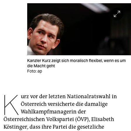
berlin
nord
wahrheit
verlag
verlag
Kanzler Kurz zeigt sich moralisch flexibel, wenn es um
veranstaltungen
die Macht geht
Foto: ap
shop
fragen & hilfe
K
urz vor der letzten Nationalratswahl in
unterstützen
Österreich versicherte die damalige
abo
Wahlkampfmanagerin der
Österreichischen Volkspartei (ÖVP), Elisabeth
genossenschaft
Köstinger, dass ihre Partei die gesetzliche