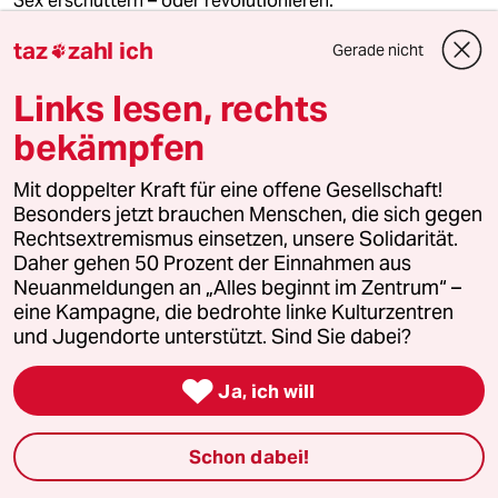
Sex erschüttern – oder revolutionieren.
Von
Laura Aha
taz
zahl ich
Gerade nicht

Links lesen, rechts
bekämpfen
Mit doppelter Kraft für eine offene Gesellschaft!
Besonders jetzt brauchen Menschen, die sich gegen
Rechtsextremismus einsetzen, unsere Solidarität.
Daher gehen 50 Prozent der Einnahmen aus
Neuanmeldungen an „Alles beginnt im Zentrum“ –
eine Kampagne, die bedrohte linke Kulturzentren
und Jugendorte unterstützt. Sind Sie dabei?
CCC-Kongress in Hamburg

Ja, ich will
Ach, reden wir nicht drüber
Auf dem Kongress treffen sich Hackerstars. Nicht dabei:
Jacob Appelbaum. Seit den Missbrauchsvorwürfen
Schon dabei!
gegen ihn herrscht Schweigen.