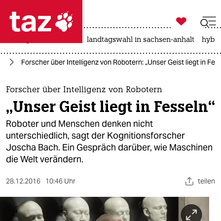

taz zahl ich
niedrigwasser
rente
landtagswahl in sachsen-anhalt
hybri

taz zahl ich
nz
Forscher über Intelligenz von Robotern: „Unser Geist liegt in Fes
taz zahl ich
themen
Forscher über Intelligenz von Robotern
„Unser Geist liegt in Fesseln“
politik
Roboter und Menschen denken nicht
öko
unterschiedlich, sagt der Kognitionsforscher
Joscha Bach. Ein Gespräch darüber, wie Maschinen
gesellschaft
die Welt verändern.
kultur
28.12.2016
10:46 Uhr
teilen
sport