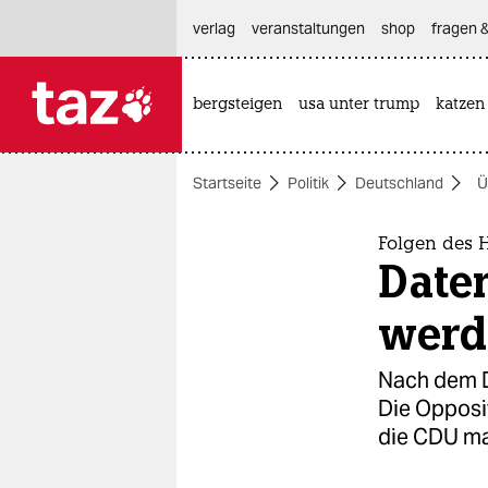
hautnavigation anspringen
hauptinhalt anspringen
footer anspringen
verlag
veranstaltungen
shop
fragen &
bergsteigen
usa unter trump
katzen

taz zahl ich
taz zahl ich
Startseite
Politik
Deutschland
Ü
themen
politik
Folgen des 
Date
öko
werd
gesellschaft
Nach dem D
kultur
Die Opposi
die CDU ma
sport