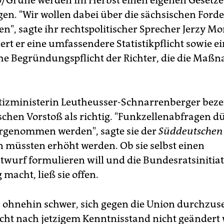
/Grüne werden im Herbst einen eigenen Gesetz
gen. "Wir wollen dabei über die sächsischen For
n", sagte ihr rechtspolitischer Sprecher Jerzy Mo
dert er eine umfassendere Statistikpflicht sowie e
he Begründungspflicht der Richter, die die Maß
izministerin Leutheusser-Schnarrenberger beze
schen Vorstoß als richtig. "Funkzellenabfragen d
orgenommen werden", sagte sie der
Süddeutschen
 müssten erhöht werden. Ob sie selbst einen
twurf formulieren will und die Bundesratsinitiat
 macht, ließ sie offen.
es ohnehin schwer, sich gegen die Union durchzus
cht nach jetzigem Kenntnisstand nicht geändert 