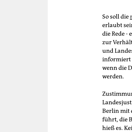
So soll die
erlaubt se
die Rede -
zur Verhäl
und Lande
informiert
wenn die D
werden.
Zustimmun
Landesjust
Berlin mit
führt, die
hieß es. K