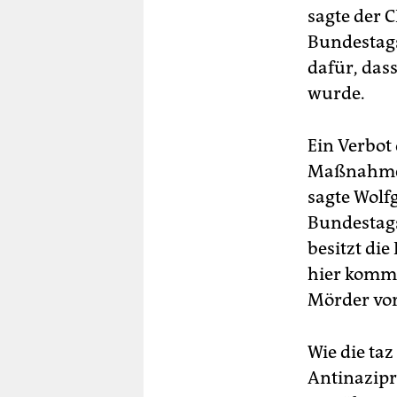
sagte der 
Bundestags
dafür, das
wurde.
Ein Verbot
Maßnahmen 
sagte Wolf
Bundestags
besitzt die
hier komme
Mörder vor
Wie die ta
Antinazipr