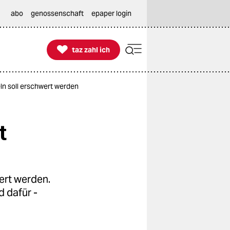
abo
genossenschaft
epaper login

taz zahl ich
taz zahl ich
n soll erschwert werden
t
ert werden.
 dafür -