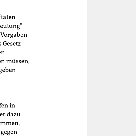
ftaten
deutung"
n Vorgaben
s Gesetz
en
men müssen,
egeben
fen in
der dazu
lkommen,
agegen