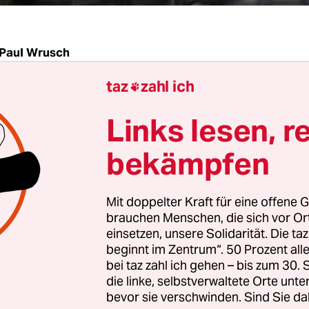
Paul Wrusch
taz
zahl ich

erden nach dem Dresdner
Handydatenskandal
Links lesen, r
n nach einer Änderung der Strafprozessordnung
 will das Gesetz, das die sogenannte Funkzellen
bekämpfen
lt, präzisieren. Auch FDP-Bundesjustizministerin
r-Schnarrenberger sieht Änderungsbedarf. Nur 
Mit doppelter Kraft für eine offene G
noch zurück.
Sachsen selbst
hat jetzt Pläne für ein
brauchen Menschen, die sich vor O
nde Bundesratsinitiative konkretisiert.
einsetzen, unsere Solidarität. Die ta
beginnt im Zentrum“. 50 Prozent a
bei taz zahl ich gehen – bis zum 30
 sächsische Landesregierung die massenhafte E
die linke, selbstverwaltete Orte unte
erbindungsdaten bei den Dresdner Antinazipro
bevor sie verschwinden. Sind Sie da