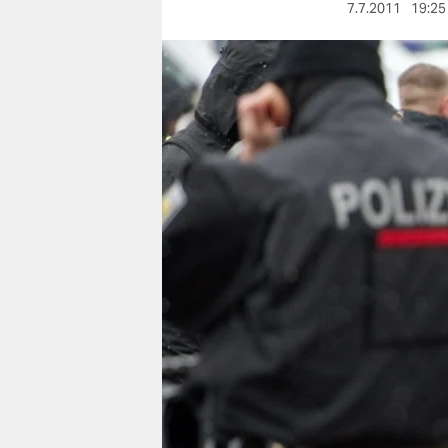
berlin
7.7.2011
19:25
nord
wahrheit
verlag
verlag
veranstaltungen
shop
fragen & hilfe
unterstützen
abo
genossenschaft