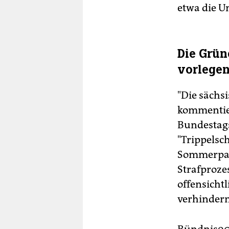
etwa die U
Die Grün
vorlege
"Die sächsi
kommentier
Bundestags
"Trippelsc
Sommerpau
Strafproze
offensichtl
verhindern"