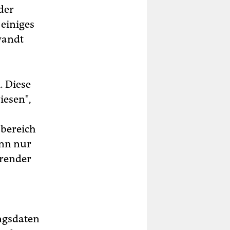
der
 einiges
wandt
. Diese
iesen",
sbereich
enn nur
erender
ngsdaten