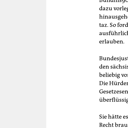
Bündnis90
dazu vorle
hinausgehe
taz. So for
ausführlic
erlauben.
Bundesjust
den sächsi
beliebig v
Die Hürden
Gesetzesen
überflüssig
Sie hätte 
Recht brau