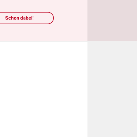
echtmäßig
P) ein
in will er
Schon dabei!