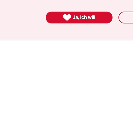
inzipiell noch immer als verhältnismäßig und r
, hat Sachsens Justizminister Jürgen Martens (FD

pier für eine Bundesratsinitiative vorgelegt. Dar
Ja, ich will
 zur FZA präzisieren.