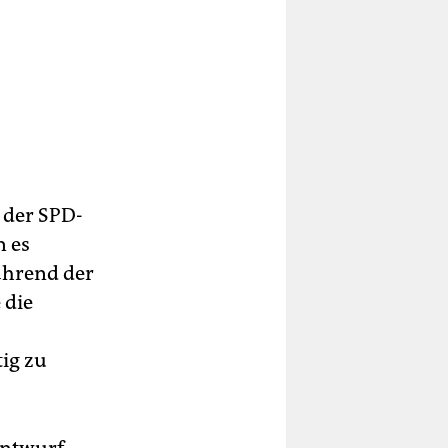
 der SPD-
n es
während der
 die
tig zu