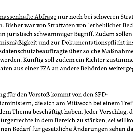
massenhafte Abfrage
nur noch bei schweren Stra
in. Bisher war von Straftaten von "erheblicher Be
 ein juristisch schwammiger Begriff. Zudem solle
tnismäßigkeit und zur Dokumentationspflicht in
sdatenschutzbeauftragte über solche Maßnahm
 werden. Künftig soll zudem ein Richter zustim
aten aus einer FZA an andere Behörden weiterg
g für den Vorstoß kommt von den SPD-
izministern, die sich am Mittwoch bei einem Tref
 dem Thema beschäftigt haben. Jeder Vorschlag, 
 Bürgerrechte in dem Bereich zu stärken, sei wil
einen Bedarf für gesetzliche Änderungen sehen d