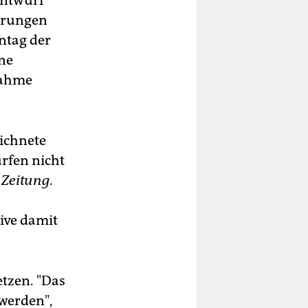
entwurf
derungen
ntag der
ine
nahme
ichnete
ürfen nicht
 Zeitung
.
ive damit
etzen. "Das
werden",