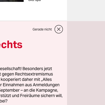
Gerade nicht
echts
 laut. Die
auswertung
 Sabine
die Union
esellschaft! Besonders jetzt
e
rt gegen Rechtsextremismus
z kooperiert daher mit „Alles
ller Einnahmen aus Anmeldungen
. September – an die Kampagne,
rmittlung
rstützt und Freiräume sichern will,
testen im
bei?