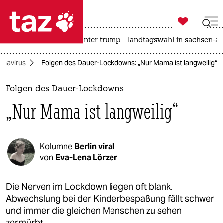

taz zahl ich
nahost-konflikt
usa unter trump
landtagswahl in sachsen-an

taz zahl ich
onavirus
Folgen des Dauer-Lockdowns: „Nur Mama ist langweilig“
taz zahl ich
themen
Folgen des Dauer-Lockdowns
„Nur Mama ist langweilig“
politik
öko
Kolumne
Berlin viral
gesellschaft
von
Eva-Lena Lörzer
kultur
Die Nerven im Lockdown liegen oft blank.
Abwechslung bei der Kinderbespaßung fällt schwer
sport
und immer die gleichen Menschen zu sehen
zermürbt.