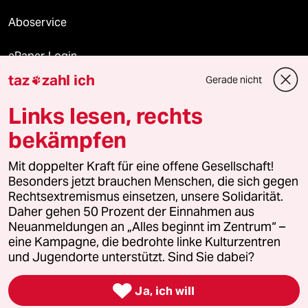
Aboservice
ePaper Login
taz
zahl ich
Gerade nicht

Downloads für Abonnierende
Links lesen, rechts
bekämpfen
© 2026 taz Verlags und Vertriebs GmbH
Alle Rechte vorbehalten. Bei rechtlichen Fragen oder für Genehmigungen
Mit doppelter Kraft für eine offene Gesellschaft!
wenden Sie sich bitte an
lizenzen@taz.de
Besonders jetzt brauchen Menschen, die sich gegen
Rechtsextremismus einsetzen, unsere Solidarität.
Daher gehen 50 Prozent der Einnahmen aus
Feedback
Redaktionsstatut
Kommune-Richtlinien
KI-
Neuanmeldungen an „Alles beginnt im Zentrum“ –
eine Kampagne, die bedrohte linke Kulturzentren
Leitlinie
Informant
Datenschutz
Impressum
AGB
und Jugendorte unterstützt. Sind Sie dabei?
Seitenwende
Einwilligungen widerrufen (Ads)

Ja, ich will