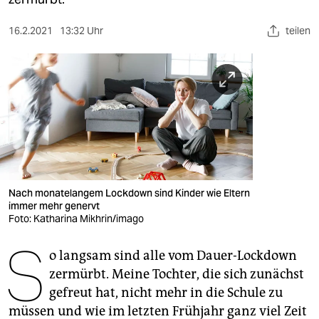
berlin
nord
16.2.2021
13:32 Uhr
teilen
wahrheit
verlag
verlag
veranstaltungen
shop
Nach monatelangem Lockdown sind Kinder wie Eltern
immer mehr genervt
fragen & hilfe
Foto: Katharina Mikhrin/imago
unterstützen
S
o langsam sind alle vom Dauer-Lockdown
abo
zermürbt. Meine Tochter, die sich zunächst
gefreut hat, nicht mehr in die Schule zu
genossenschaft
müssen und wie im letzten Frühjahr ganz viel Zeit