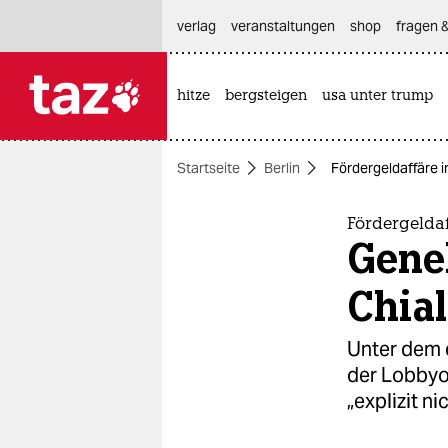
hautnavigation anspringen
hauptinhalt anspringen
footer anspringen
verlag
veranstaltungen
shop
fragen &
hitze
bergsteigen
usa unter trump

taz zahl ich
taz zahl ich
Startseite
Berlin
Fördergeldaffäre i
themen
politik
Fördergeldaf
Gene
öko
Chia
gesellschaft
Unter dem 
kultur
der Lobbyor
„explizit ni
sport