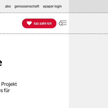
abo
genossenschaft
epaper login

taz zahl ich
taz zahl ich
e
 Projekt
s für