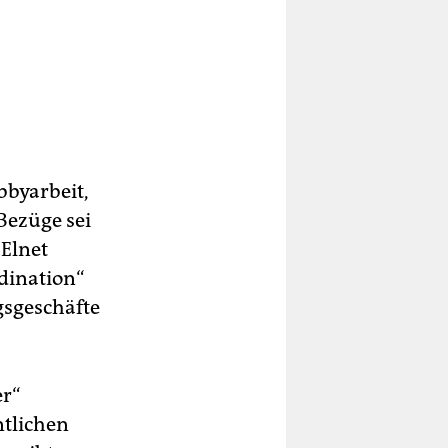
bbyarbeit,
 Bezüge sei
 Elnet
dination“
gsgeschäfte
er“
ntlichen