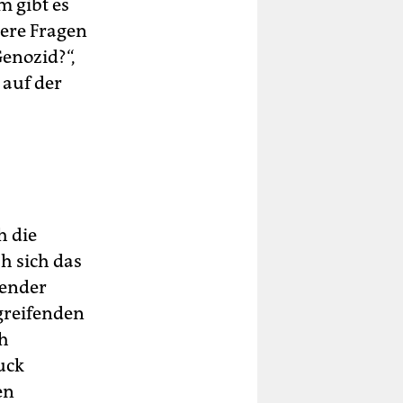
m gibt es
lere Fragen
Genozid?“,
 auf der
h die
h sich das
lender
greifenden
ch
uck
en