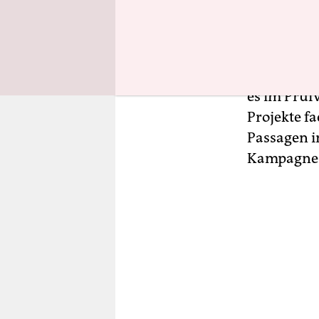
Beauftragt
Weltanscha
und es hat 
Abgeordnet
es im Prüf
Projekte f
Passagen i
Kampagne d