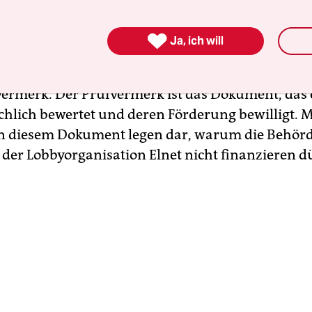
en für Kirchen, Religions- und
uungsgemeinschaften in der Berliner Kulturver

Ja, ich will
es in sich. Die Antragsteller seien „eng vernetzt“ 
en, die bereits versucht hätten, Einfluss zu neh
vermerk. Der Prüfvermerk ist das Dokument, das
achlich bewertet und deren Förderung bewilligt. 
n diesem Dokument legen dar, warum die Behörd
er Lobbyorganisation Elnet nicht finanzieren dü