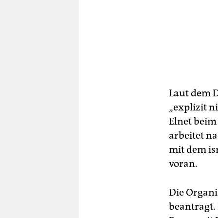
Laut dem D
„explizit n
Elnet beim
arbeitet n
mit dem is
voran.
Die Organi
beantragt.