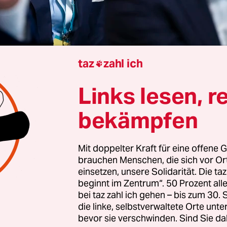
taz
zahl ich

Links lesen, r
rtal
bekämpfen
geldaffäre um Antisemitismusprojekte
hat noch 
s bislang bekannt. Dokumente, die der taz exklu
Mit doppelter Kraft für eine offene G
brauchen Menschen, die sich vor O
 zeigen: Auch die
Israel-Lobbyorganisation Elnet
w
einsetzen, unsere Solidarität. Die ta
– durch politischen Druck aus der CDU und von Se
beginnt im Zentrum“. 50 Prozent a
 gegen die Verwaltung.
bei taz zahl ich gehen – bis zum 30
die linke, selbstverwaltete Orte unte
bevor sie verschwinden. Sind Sie da
ent vom Februar 2025 stammt aus dem Büro des