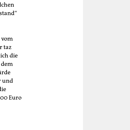
olchen
stand“
b vom
r taz
ich die
t dem
ürde
r und
die
000 Euro