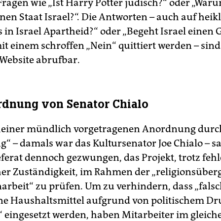
ragen wie „Ist Harry Potter jüdisch?“ oder „Waru
en Staat Israel?“. Die Antworten – auch auf heik
s in Israel Apartheid?“ oder „Begeht Israel einen 
it einem schroffen „Nein“ quittiert werden – sind
 Website abrufbar.
dnung von Senator Chialo
„einer mündlich vorgetragenen Anordnung durc
g“ – damals war das Kultursenator Joe Chialo – sa
eferat dennoch gezwungen, das Projekt, trotz feh
er Zuständigkeit, im Rahmen der „religionsüber
beit“ zu prüfen. Um zu verhindern, dass „fals
e Haushaltsmittel aufgrund von politischem Dr
 eingesetzt werden, haben Mitarbeiter im gleich