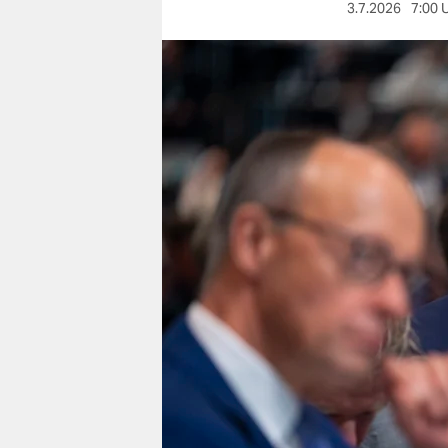
berlin
3.7.2026
7:00 
nord
wahrheit
verlag
verlag
veranstaltungen
shop
fragen & hilfe
unterstützen
abo
genossenschaft