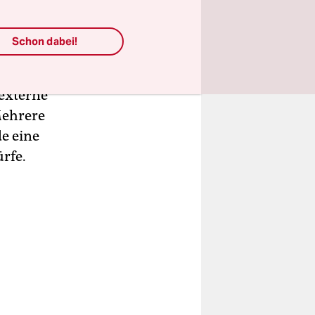
waltung –
Schon dabei!
mit
men, heißt
 externe
Mehrere
e eine
rfe.