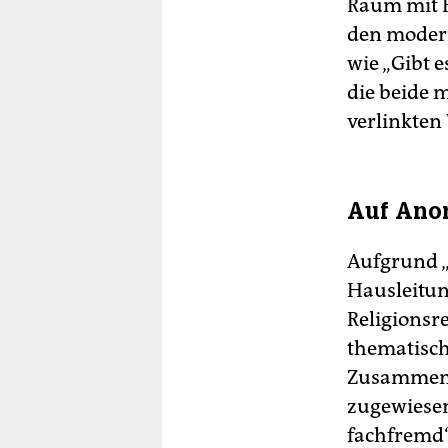
Raum mit F
den modern
wie „Gibt e
die beide m
verlinkten
Auf Anor
Aufgrund 
Hausleitun
Religionsr
thematisch
Zusammenar
zugewiesen
fachfremd“