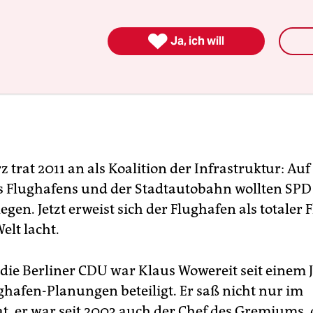

Ja, ich will
 trat 2011 an als Koalition der Infrastruktur: Auf
 Flughafens und der Stadtautobahn wollten SP
egen. Jetzt erweist sich der Flughafen als totaler 
elt lacht.
 die Berliner CDU war Klaus Wowereit seit einem
ghafen-Planungen beteiligt. Er saß nicht nur im
t, er war seit 2003 auch der Chef des Gremiums, 