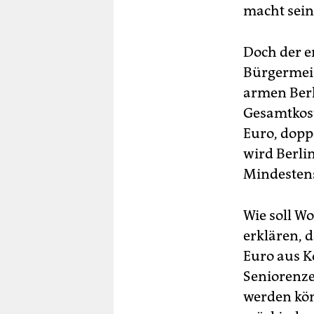
macht sein 
Doch der e
Bürgermeis
armen Berl
Gesamtkost
Euro, doppe
wird Berli
Mindesten
Wie soll W
erklären, 
Euro aus K
Seniorenze
werden kön