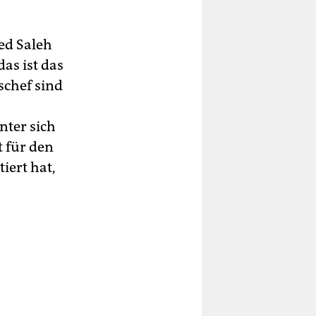
ed Saleh
as ist das
schef sind
nter sich
t für den
iert hat,