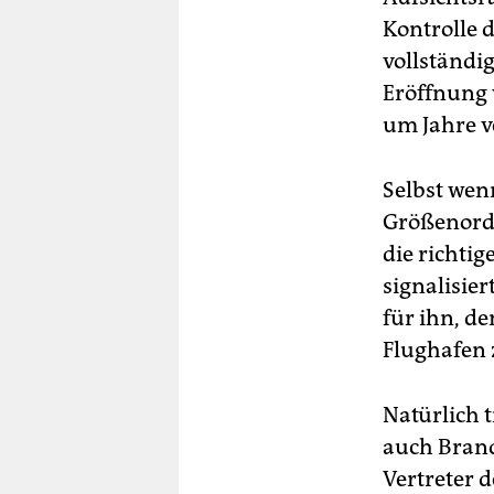
Kontrolle d
vollständig
Eröffnung 
um Jahre v
Selbst wen
Größenordn
die richti
signalisier
für ihn, d
Flughafen 
Natürlich t
auch Brand
Vertreter 