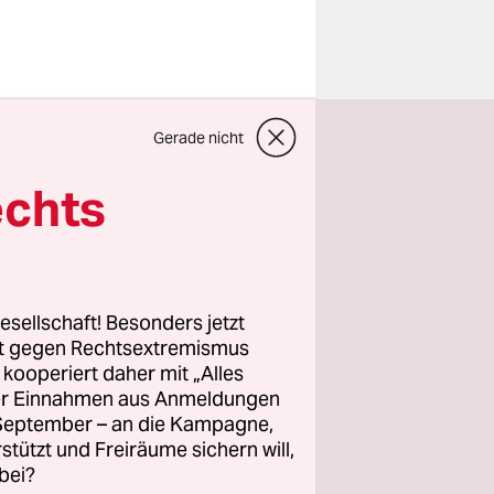
ie
Gerade nicht
erständigt,
echts
Rücken zu
is er das
r sie
esellschaft! Besonders jetzt
rt gegen Rechtsextremismus
z kooperiert daher mit „Alles
ller Einnahmen aus Anmeldungen
. September – an die Kampagne,
rstützt und Freiräume sichern will,
bei?