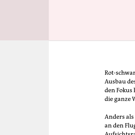
Rot-schwarz
Ausbau des
den Fokus l
die ganze W
Anders als
an den Flu
Aufsichtsra