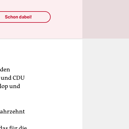
Schon dabei!
 den
D und CDU
Flop und
 Jahrzehnt
das für die