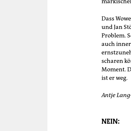
märkische
Dass Wower
und Jan St
Problem. S
auch inner
ernstzuneh
scharen kön
Moment. Doc
ist er weg.
Antje Lang-
NEIN: