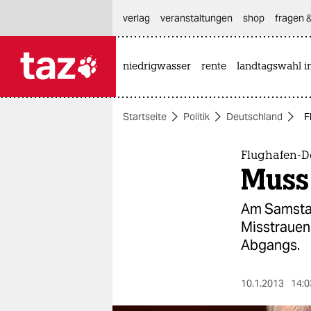
hautnavigation anspringen
hauptinhalt anspringen
footer anspringen
verlag
veranstaltungen
shop
fragen &
niedrigwasser
rente
landtagswahl i

taz zahl ich
taz zahl ich
Startseite
Politik
Deutschland
F
themen
politik
Flughafen-De
Muss
öko
Am Samstag
gesellschaft
Misstrauen
Abgangs.
kultur
sport
10.1.2013
14:0