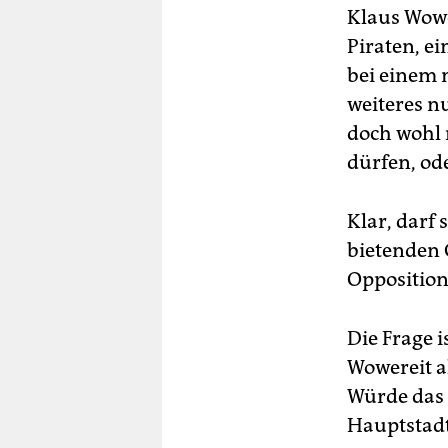
Klaus Wowe
Piraten, e
bei einem 
weiteres n
doch wohl 
dürfen, od
Klar, darf 
bietenden 
Opposition
Die Frage 
Wowereit a
Würde das 
Hauptstadt