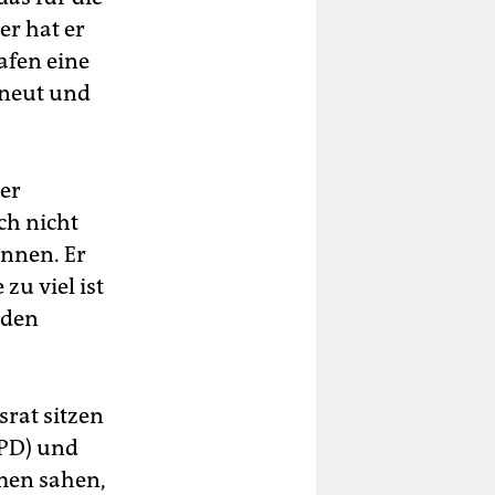
er hat er
hafen eine
rneut und
ser
ch nicht
önnen. Er
zu viel ist
 den
srat sitzen
SPD) und
men sahen,