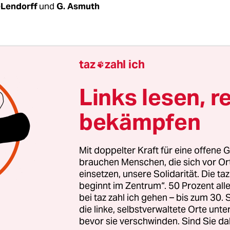
-Lendorff
und
G. Asmuth
taz
zahl ich
e Woche hält Berlins Bürgermeister noch durch. D

 der rot-schwarzen Koalition haben sich darauf v
Links lesen, r
Misstrauensvotum am Samstag noch einmal den 
otzdem, es ist nur noch eine Frage von Monaten, b
bekämpfen
n muss. Die Ära Wowereit endet schleichend. Abe
das ist auch gut so.
Mit doppelter Kraft für eine offene G
brauchen Menschen, die sich vor O
einsetzen, unsere Solidarität. Die ta
beginnt im Zentrum“. 50 Prozent a
bei taz zahl ich gehen – bis zum 30
die linke, selbstverwaltete Orte unte
bevor sie verschwinden. Sind Sie da