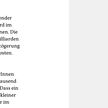
ender
ird im
nen. Die
illiarden
rzögerung
osten.
erInnen
ntausend
Dass ein
 kleiner
r im