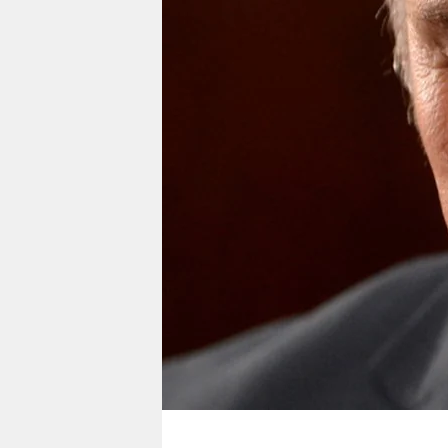
berlin
nord
wahrheit
verlag
verlag
veranstaltungen
shop
fragen & hilfe
unterstützen
abo
genossenschaft