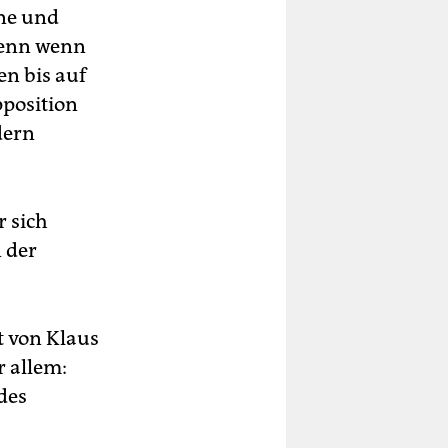
üne und
 Denn wenn
en bis auf
pposition
dern
r sich
 der
t von Klaus
r allem:
des