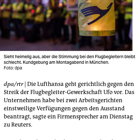
berlin
nord
wahrheit
verlag
verlag
Sieht heimelig aus, aber die Stimmung bei den Flugbegleitern bleibt
schlecht. Kundgebung am Montagabend in München.
veranstaltungen
Foto: dpa
shop
dpa/rtr
| Die Lufthansa geht gerichtlich gegen den
fragen & hilfe
Streik der Flugbegleiter-Gewerkschaft Ufo vor. Das
Unternehmen habe bei zwei Arbeitsgerichten
unterstützen
einstweilige Verfügungen gegen den Ausstand
beantragt, sagte ein Firmensprecher am Dienstag
abo
zu Reuters.
genossenschaft