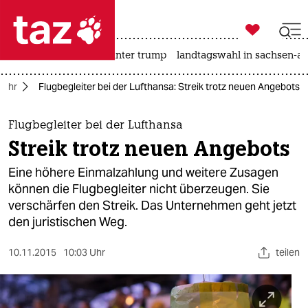

taz zahl ich
nahost-konflikt
usa unter trump
landtagswahl in sachsen-an

taz zahl ich
kehr
Flugbegleiter bei der Lufthansa: Streik trotz neuen Angebots
taz zahl ich
themen
Flugbegleiter bei der Lufthansa
Streik trotz neuen Angebots
politik
Eine höhere Einmalzahlung und weitere Zusagen
öko
können die Flugbegleiter nicht überzeugen. Sie
verschärfen den Streik. Das Unternehmen geht jetzt
gesellschaft
den juristischen Weg.
kultur
10.11.2015
10:03 Uhr
teilen
sport