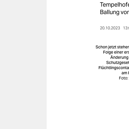
berlin
Tempelhofer
Ballung vo
nord
wahrheit
20.10.2023
13:
verlag
Schon jetzt stehen
verlag
Folge einer er
Änderung
veranstaltungen
Schutzgese
Flüchtlingsconta
shop
am 
Foto:
fragen & hilfe
unterstützen
abo
genossenschaft