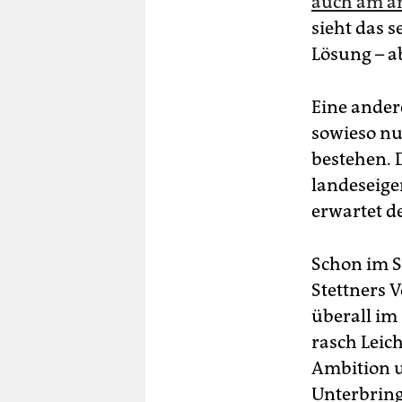
auch am an
sieht das s
Lösung – a
Eine andere
sowieso nu
bestehen. 
landeseige
erwartet de
Schon im S
Stettners V
überall im 
rasch Leic
Ambition u
Unterbrin