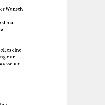
der Wunsch
rst mal
ie
oll es eine
ung
nur
 aussehen
cher