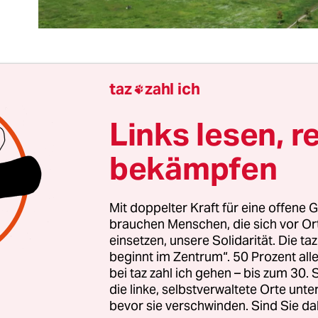
taz
zahl ich

 Prozent des Tempelhofer Felds. Ein Fünfundzwanzi
roß – oder: so klein – ist jener Anteil am geschütz
Links lesen, r
pelhofer Exflugfeld, auf dem künftig Unterkünfte
bekämpfen
e stehen könnten. In eineinhalb Wochen will der 
über beraten und – so jedenfalls der Plan – den 
prechenden Gesetzesänderung beschließen,
nach
Mit doppelter Kraft für eine offene G
nstag nicht klappte
.
brauchen Menschen, die sich vor O
einsetzen, unsere Solidarität. Die ta
beginnt im Zentrum“. 50 Prozent a
erung tatsächlich kommt, liegt zwar noch am
bei taz zahl ich gehen – bis zum 30
enhaus, das sich ab Mitte November damit befass
die linke, selbstverwaltete Orte unte
aber vor allem CDU-Fraktionschef Dirk Stettner a
bevor sie verschwinden. Sind Sie da