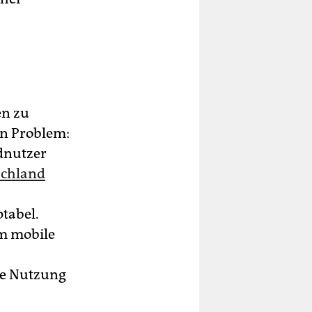
en zu
in Problem:
ldnutzer
schland
ptabel.
um mobile
se Nutzung