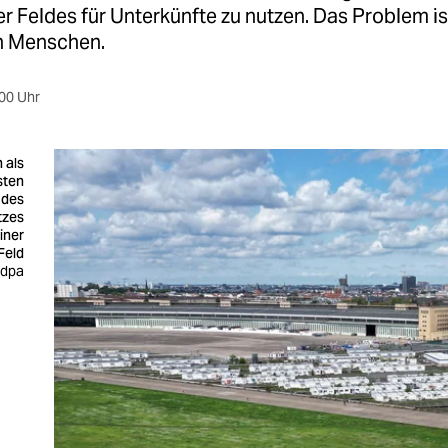
 Feldes für Unterkünfte zu nutzen. Das Problem is
n Menschen.
00 Uhr
 als
sten
 des
tzes
iner
Feld
 dpa