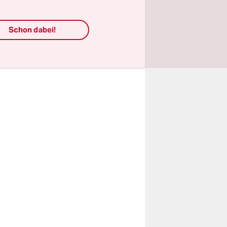
en. Er
r, das
Schon dabei!