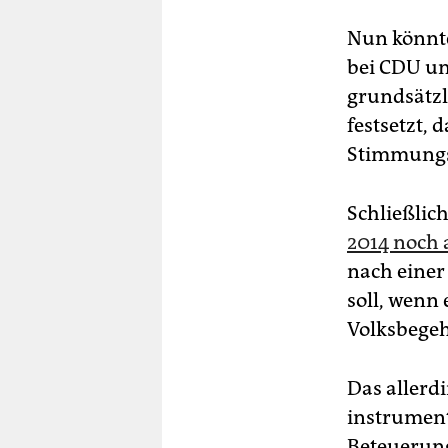
Nun könnte
bei CDU un
grundsätzl
festsetzt, 
Stimmungs
Schließlich
2014 noch 
nach einer
soll, wenn 
Volksbegehr
Das allerdi
instrument
Beteuerung