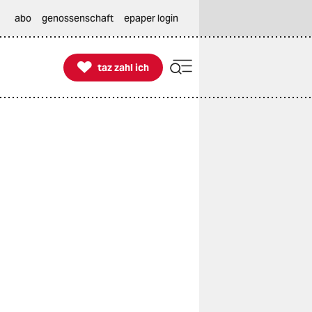
abo
genossenschaft
epaper login

taz zahl ich
taz zahl ich