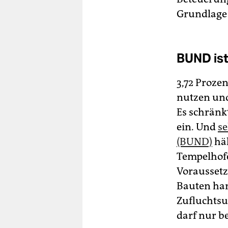
Grundlage
BUND ist
3,72 Proze
nutzen und 
Es schränk
ein. Und
se
(BUND)
häl
Tempelhofer
Voraussetz
Bauten han
Zufluchtsu
darf nur be