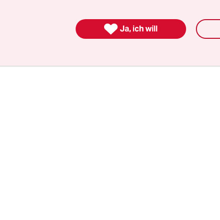
Beschluss durch die schwarz-rote Koalition dräng
hon Anfang Juni als Erster der führenden Politike

Ja, ich will
r Feld für Flüchtlinge zu nutzen.