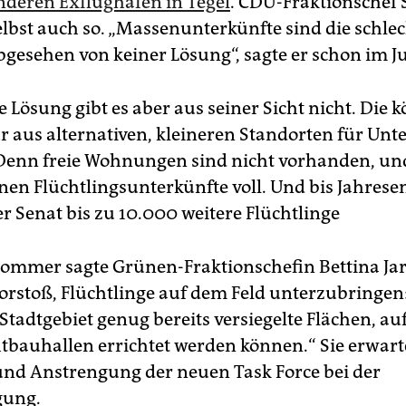
deren Exflughafen in Tegel
. CDU-Fraktionschef 
elbst auch so. „Massenunterkünfte sind die schle
bgesehen von keiner Lösung“, sagte er schon im Ju
 Lösung gibt es aber aus seiner Sicht nicht. Die 
r aus alternativen, kleineren Standorten für Unt
Denn freie Wohnungen sind nicht vorhanden, und
nen Flüchtlingsunterkünfte voll. Und bis Jahrese
r Senat bis zu 10.000 weitere Flüchtlinge
ommer sagte Grünen-Fraktionschefin Bettina Ja
orstoß, Flüchtlinge auf dem Feld unterzubringen:
Stadtgebiet genug bereits versiegelte Flächen, au
htbauhallen errichtet werden können.“ Sie erwar
nd Anstrengung der neuen Task Force bei der
gung.