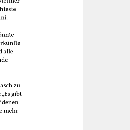
Stettner
chteste
ni.
könnte
erkünfte
 alle
nde
rasch zu
 „Es gibt
f denen
te mehr