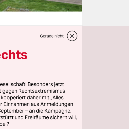
Gerade nicht
gstel also.
ten
echts
 für
Senat
Entwurf
dem das
esellschaft! Besonders jetzt
rt gegen Rechtsextremismus
z kooperiert daher mit „Alles
ller Einnahmen aus Anmeldungen
. September – an die Kampagne,
en soll.
rstützt und Freiräume sichern will,
uf einen
bei?