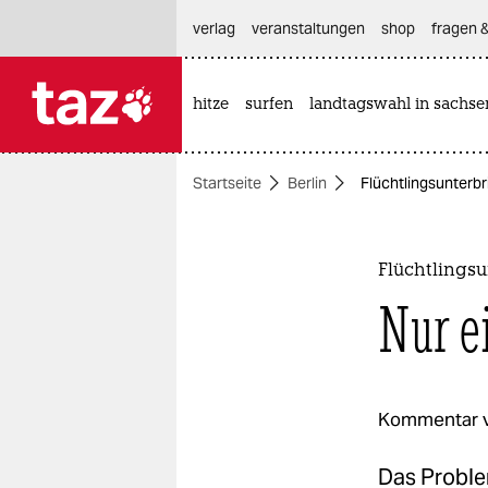
hautnavigation anspringen
hauptinhalt anspringen
footer anspringen
verlag
veranstaltungen
shop
fragen &
hitze
surfen
landtagswahl in sachse

taz zahl ich
taz zahl ich
Startseite
Berlin
Flüchtlingsunterbr
themen
politik
Flüchtlingsu
öko
Nur e
gesellschaft
kultur
Kommentar 
sport
Das Problem