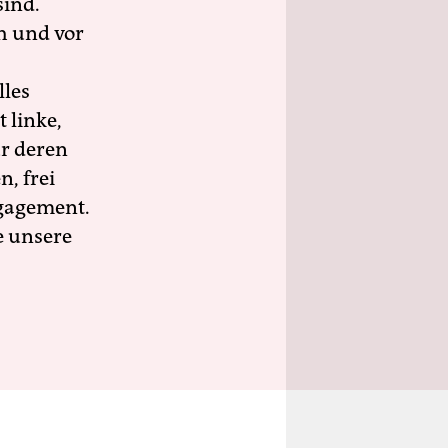
sind.
h und vor
lles
 linke,
ür deren
n, frei
ngagement.
e unsere