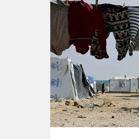
berlin
nord
wahrheit
verlag
verlag
veranstaltungen
shop
fragen & hilfe
unterstützen
abo
genossenschaft