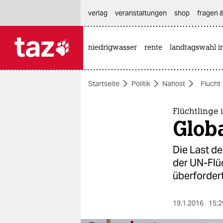
hautnavigation anspringen
hauptinhalt anspringen
footer anspringen
verlag
veranstaltungen
shop
fragen &
niedrigwasser
rente
landtagswahl i

taz zahl ich
taz zahl ich
Startseite
Politik
Nahost
Flucht
themen
politik
Flüchtlinge 
Globa
öko
Die Last de
gesellschaft
der UN-Flü
überfordert
kultur
sport
19.1.2016
15:2