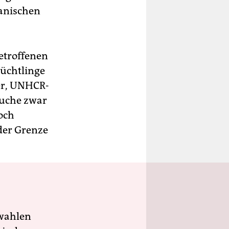
danischen
etroffenen
lüchtlinge
er, UNHCR-
rsuche zwar
och
der Grenze
wahlen