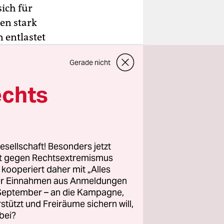
ich für
ien stark
 entlastet
Gerade nicht
auptstadt
echts
tionierter
tionale
e Wege zu
esellschaft! Besonders jetzt
randi.
rt gegen Rechtsextremismus
z kooperiert daher mit „Alles
ller Einnahmen aus Anmeldungen
. September – an die Kampagne,
rstützt und Freiräume sichern will,
bei?