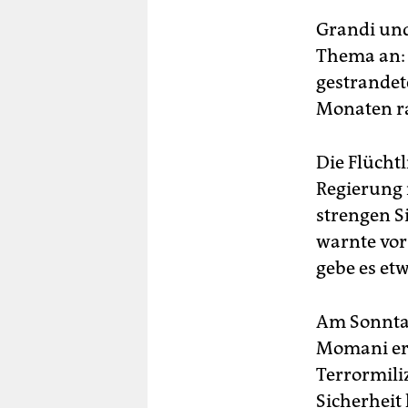
Grandi und
Thema an: 
gestrandet
Monaten ra
Die Flücht
Regierung 
strengen S
warnte vor
gebe es et
Am Sonnta
Momani erk
Terrormiliz
Sicherheit