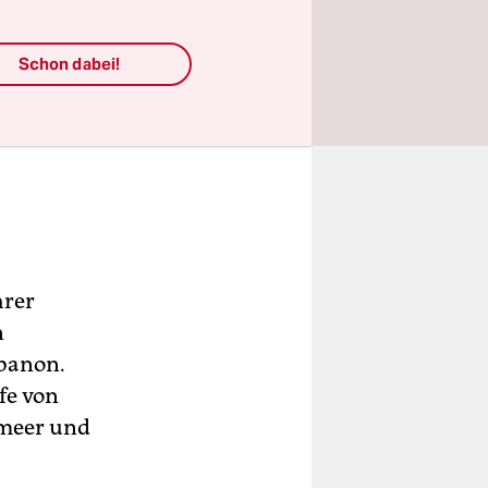
Schon dabei!
hrer
n
banon.
fe von
lmeer und