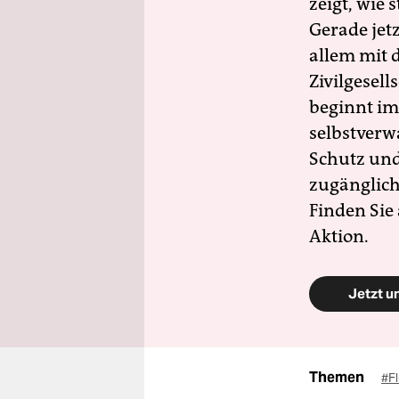
zeigt, wie
Gerade jet
allem mit d
Zivilgesell
beginnt im
selbstverw
Schutz und 
zugänglich
Finden Sie
Aktion.
Jetzt u
Themen
#F