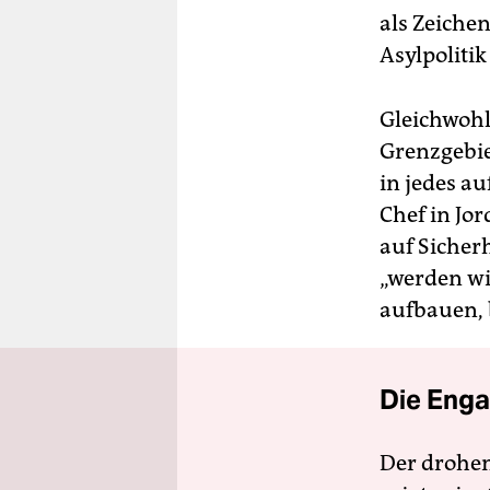
als Zeiche
Asylpolitik
Gleichwohl
Grenzgebie
in jedes a
Chef in Jor
auf Siche
„werden wi
aufbauen, 
Die Enga
Der drohe