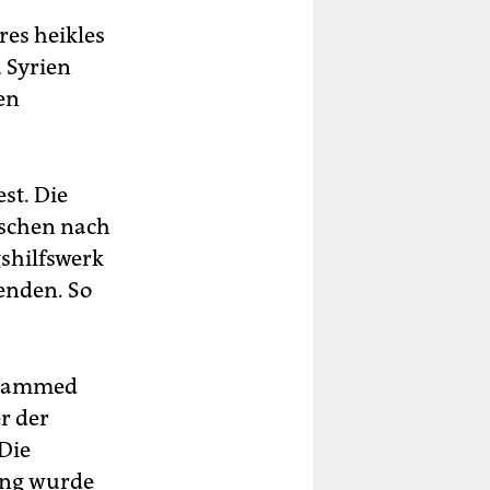
res heikles
 Syrien
en
st. Die
nschen nach
shilfswerk
enden. So
ohammed
r der
 Die
rung wurde