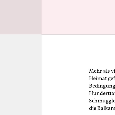
Mehr als v
Heimat gef
Bedingung
Hunderttau
Schmuggler
die Balkan