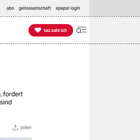
abo
genossenschaft
epaper login

taz zahl ich
taz zahl ich
, fordert
 sind
teilen