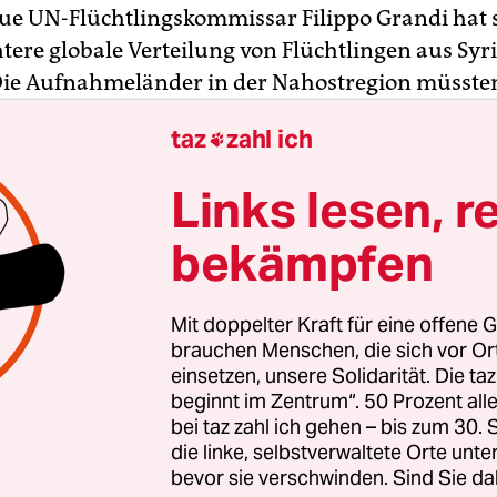
ue UN-Flüchtlingskommissar Filippo Grandi hat s
tere globale Verteilung von Flüchtlingen aus Syr
ie Aufnahmeländer in der Nahostregion müssten
rderte Grandi am Montag bei einem Besuch im
taz
zahl ich

lager Saatari in Jordanien. Zuvor war er in der H
 König Abdullah II. zusammengetroffen.
Links lesen, r
siedlung von Flüchtlingen „müssen wir viel ambi
bekämpfen
ahnte Grandi. Nötig sei nun eine bessere interna
ilung. Es sei auch an der Zeit, Flüchtlingen legal
Mit doppelter Kraft für eine offene G
rforderte Aufnahmeländer zu verlassen, sagte G
brauchen Menschen, die sich vor O
einsetzen, unsere Solidarität. Die ta
beginnt im Zentrum“. 50 Prozent a
bei taz zahl ich gehen – bis zum 30
die linke, selbstverwaltete Orte unte
bevor sie verschwinden. Sind Sie da