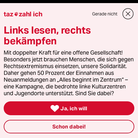
taz Blogs
taz
zahl ich
Gerade nicht

taz FUTURZWEI
Links lesen, rechts
bekämpfen
Le Monde diplomatique
Mit doppelter Kraft für eine offene Gesellschaft!
taz Archiv
Besonders jetzt brauchen Menschen, die sich gegen
Rechtsextremismus einsetzen, unsere Solidarität.
Daher gehen 50 Prozent der Einnahmen aus
Neuanmeldungen an „Alles beginnt im Zentrum“ –
Mehr taz Angebote
eine Kampagne, die bedrohte linke Kulturzentren
und Jugendorte unterstützt. Sind Sie dabei?
Reisen

Ja, ich will
Kantine
Schon dabei!
Shop