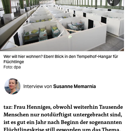
berlin
nord
wahrheit
verlag
verlag
Wer will hier wohnen? Eben! Blick in den Tempelhof-Hangar für
Flüchtlinge
veranstaltungen
Foto: dpa
shop
fragen & hilfe
Interview von
Susanne Memarnia
unterstützen
taz: Frau Henniges, obwohl weiterhin Tausende
abo
Menschen nur notdürftigst untergebracht sind,
genossenschaft
ist es gut ein Jahr nach Beginn der sogenannten
Flüchtlingskrise still geworden um das Thema.