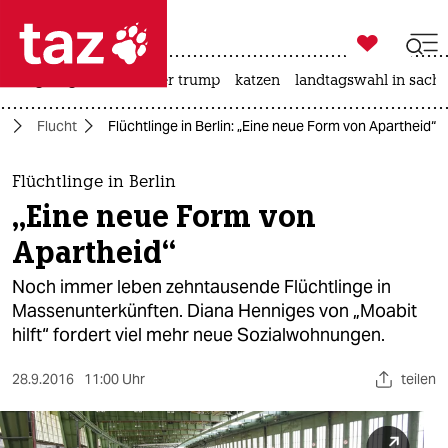

taz zahl ich
bergsteigen
usa unter trump
katzen
landtagswahl in sachs

taz zahl ich
n
Flucht
Flüchtlinge in Berlin: „Eine neue Form von Apartheid“
taz zahl ich
themen
Flüchtlinge in Berlin
„Eine neue Form von
politik
Apartheid“
öko
Noch immer leben zehntausende Flüchtlinge in
Massenunterkünften. Diana Henniges von „Moabit
gesellschaft
hilft“ fordert viel mehr neue Sozialwohnungen.
kultur
28.9.2016
11:00 Uhr
teilen
sport