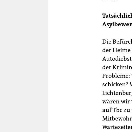
Tatsächlic
Asylbewer
Die Befürc
der Heime
Autodiebst
der Krimina
Probleme: 
schicken? 
Lichtenber
wären wir 
auf Tbc zu
Mitbewohn
Wartezeite