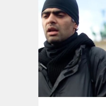
berlin
nord
wahrheit
verlag
verlag
veranstaltungen
shop
fragen & hilfe
unterstützen
abo
genossenschaft