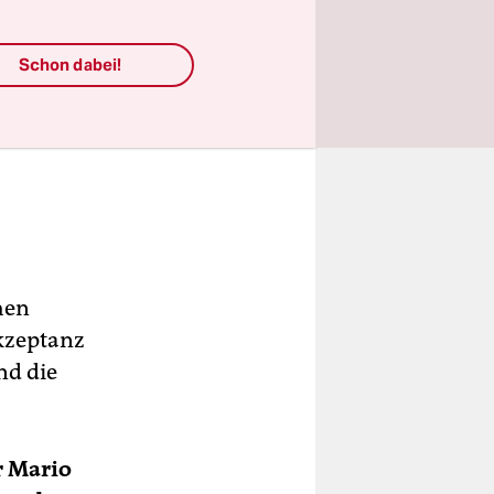
Schon dabei!
hen
kzeptanz
nd die
r Mario