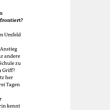
en
frontiert?
im Umfeld
 Anstieg
anz andere
 Schule zu
 Griff?
tz her
rei Tagen
r
rin kennt