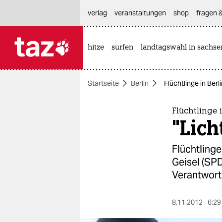
hautnavigation anspringen
hauptinhalt anspringen
footer anspringen
verlag
veranstaltungen
shop
fragen &
hitze
surfen
landtagswahl in sachse

taz zahl ich
taz zahl ich
Startseite
Berlin
Flüchtlinge in Berl
themen
politik
Flüchtlinge 
"Lich
öko
Flüchtling
gesellschaft
Geisel (SP
Verantwort
kultur
sport
8.11.2012
6:29