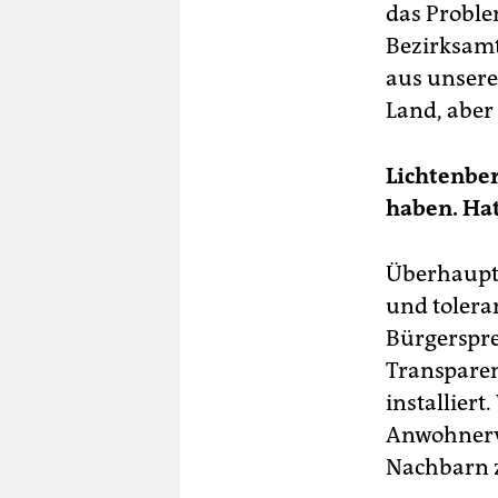
das Proble
Bezirksamt
aus unsere
Land, abe
Lichtenber
haben. Hat
Überhaupt k
und tolera
Bürgerspre
Transpare
installier
Anwohnerv
Nachbarn z