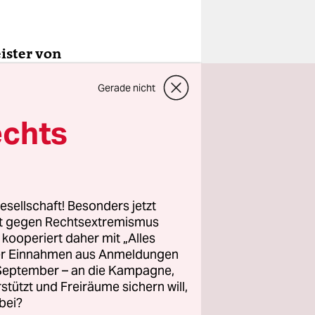
eister von
 auf Ihrer
Gerade nicht
?
echts
ielte das
Lichtenberg
ss.
esellschaft! Besonders jetzt
rt gegen Rechtsextremismus
z kooperiert daher mit „Alles
ller Einnahmen aus Anmeldungen
. September – an die Kampagne,
rstützt und Freiräume sichern will,
bei?