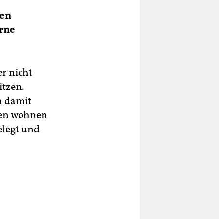
hen
erne
r nicht
itzen.
n damit
sen wohnen
elegt und