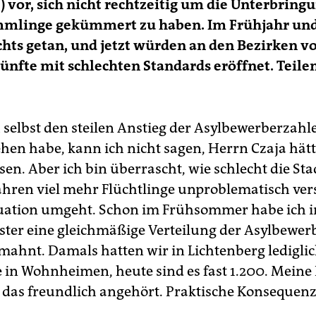
) vor, sich nicht rechtzeitig um die Unterbring
mlinge gekümmert zu haben. Im Frühjahr u
chts getan, und jetzt würden an den Bezirken v
nfte mit schlechten Standards eröffnet. Teilen
h selbst den steilen Anstieg der Asylbewerberzahl
hen habe, kann ich nicht sagen, Herrn Czaja hätt
n. Aber ich bin überrascht, wie schlecht die Stad
ahren viel mehr Flüchtlinge unproblematisch vers
tuation umgeht. Schon im Frühsommer habe ich i
ter eine gleichmäßige Verteilung der Asylbewerb
mahnt. Damals hatten wir in Lichtenberg ledigli
e in Wohnheimen, heute sind es fast 1.200. Meine
 das freundlich angehört. Praktische Konsequenz