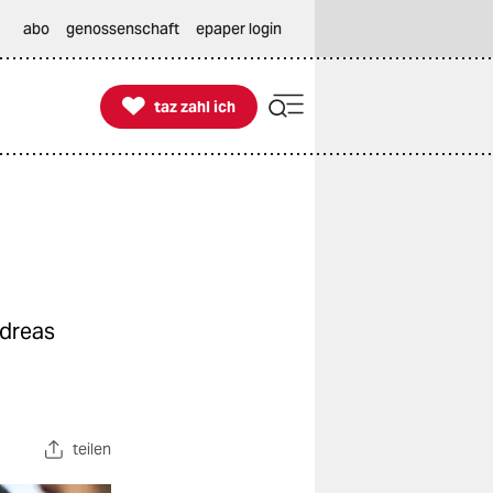
abo
genossenschaft
epaper login

taz zahl ich
taz zahl ich
ndreas
teilen