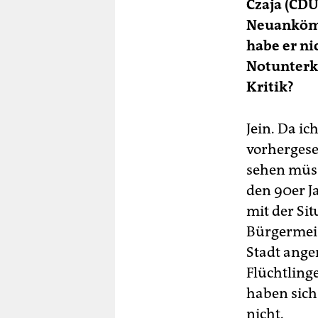
Czaja (CDU
Neuanköm
habe er ni
Notunterkü
Kritik?
Jein. Da ic
vorhergese
sehen müsse
den 90er J
mit der Si
Bürgermeis
Stadt ange
Flüchtling
haben sich
nicht.