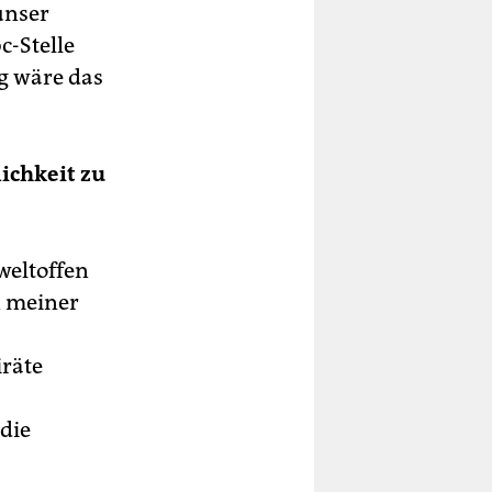
unser
c-Stelle
g wäre das
ichkeit zu
weltoffen
n meiner
räte
die