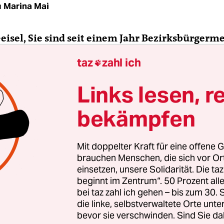
n
Marina Mai
Geisel, Sie sind seit einem Jahr Bezirksbürgerm
g. Wie weit oben stand das Thema Asylbewerber
taz
zahl ich

en Agenda, als Sie das Amt übernommen hatten
Links lesen, r
isel:
Im Wahlkampf und in den ersten Wochen sp
bekämpfen
olle. Rein theoretisch war mir immer klar, dass 
 Asylbewerbern Verantwortung übernehmen mu
Mit doppelter Kraft für eine offene G
brauchen Menschen, die sich vor O
einsetzen, unsere Solidarität. Die ta
beginnt im Zentrum“. 50 Prozent a
bei taz zahl ich gehen – bis zum 30
die linke, selbstverwaltete Orte unte
bevor sie verschwinden. Sind Sie da