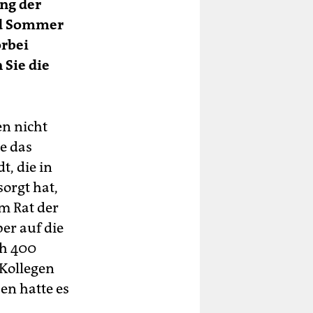
ung der
nd Sommer
orbei
 Sie die
en nicht
e das
t, die in
orgt hat,
m Rat der
er auf die
ch 400
 Kollegen
en hatte es