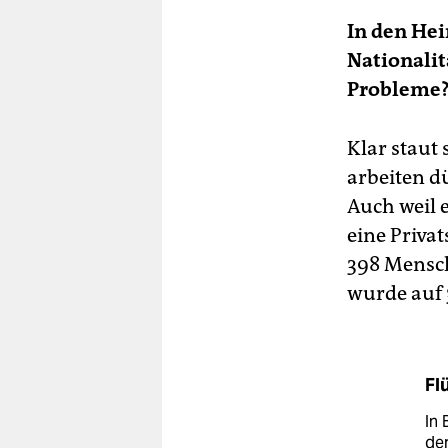
In den He
Nationali
Probleme
Klar staut
arbeiten d
Auch weil 
eine Priva
398 Mensch
wurde auf 
Fl
In 
de