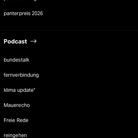
panterpreis 2026
Podcast
bundestalk
fernverbindung
klima update°
Mauerecho
Freie Rede
reingehen