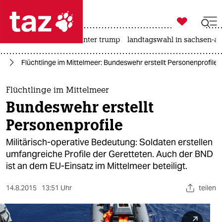

taz zahl ich
nahost-konflikt
usa unter trump
landtagswahl in sachsen-an

taz zahl ich
ht
Flüchtlinge im Mittelmeer: Bundeswehr erstellt Personenprofile
taz zahl ich
themen
Flüchtlinge im Mittelmeer
Bundeswehr erstellt
politik
Personenprofile
öko
Militärisch-operative Bedeutung: Soldaten erstellen
umfangreiche Profile der Geretteten. Auch der BND
gesellschaft
ist an dem EU-Einsatz im Mittelmeer beteiligt.
kultur
14.8.2015
13:51 Uhr
teilen
sport