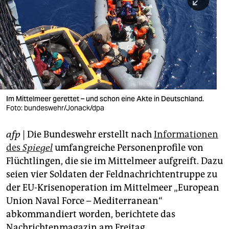
berlin
nord
wahrheit
verlag
verlag
Im Mittelmeer gerettet – und schon eine Akte in Deutschland.
Foto: bundeswehr/Jonack/dpa
veranstaltungen
shop
afp
| Die Bundeswehr erstellt nach
Informationen
des
Spiegel
umfangreiche Personenprofile von
fragen & hilfe
Flüchtlingen, die sie im Mittelmeer aufgreift. Dazu
unterstützen
seien vier Soldaten der Feldnachrichtentruppe zu
der EU-Krisenoperation im Mittelmeer „European
abo
Union Naval Force – Mediterranean“
genossenschaft
abkommandiert worden, berichtete das
Nachrichtenmagazin am Freitag.