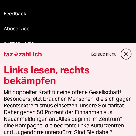
Feedback
Aboservice
ePaper Login
taz
zahl ich
Gerade nicht

Downloads für Abonnierende
Links lesen, rechts
bekämpfen
© 2026 taz Verlags und Vertriebs GmbH
Mit doppelter Kraft für eine offene Gesellschaft!
Alle Rechte vorbehalten. Bei rechtlichen Fragen oder für Genehmigungen
wenden Sie sich bitte an
lizenzen@taz.de
Besonders jetzt brauchen Menschen, die sich gegen
Rechtsextremismus einsetzen, unsere Solidarität.
Daher gehen 50 Prozent der Einnahmen aus
Feedback
Redaktionsstatut
Kommune-Richtlinien
KI-
Neuanmeldungen an „Alles beginnt im Zentrum“ –
eine Kampagne, die bedrohte linke Kulturzentren
Leitlinie
Informant
Datenschutz
Impressum
AGB
und Jugendorte unterstützt. Sind Sie dabei?