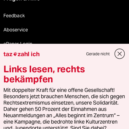
Feedback
Aboservice
ePaper Login
taz
zahl ich
Gerade nicht

Downloads für Abonnierende
Links lesen, rechts
bekämpfen
© 2026 taz Verlags und Vertriebs GmbH
Alle Rechte vorbehalten. Bei rechtlichen Fragen oder für Genehmigungen
Mit doppelter Kraft für eine offene Gesellschaft!
wenden Sie sich bitte an
lizenzen@taz.de
Besonders jetzt brauchen Menschen, die sich gegen
Rechtsextremismus einsetzen, unsere Solidarität.
Daher gehen 50 Prozent der Einnahmen aus
Feedback
Redaktionsstatut
Kommune-Richtlinien
KI-
Neuanmeldungen an „Alles beginnt im Zentrum“ –
eine Kampagne, die bedrohte linke Kulturzentren
Leitlinie
Informant
Datenschutz
Impressum
AGB
und Jugendorte unterstützt. Sind Sie dabei?