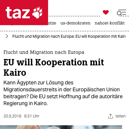

taz zahl ich
krieg in der ukraine
hitze
us-demokraten
nahost-konflikt

taz zahl ich
pa
Flucht und Migration nach Europa: EU will Kooperation mit Kairo
taz zahl ich
themen
Flucht und Migration nach Europa
EU will Kooperation mit
politik
Kairo
öko
Kann Ägypten zur Lösung des
Migrationsdauerstreits in der Europäischen Union
gesellschaft
beitragen? Die EU setzt Hoffnung auf die autoritäre
Regierung in Kairo.
kultur
sport
20.9.2018
8:31 Uhr
teilen