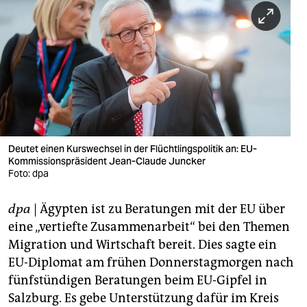
berlin
nord
wahrheit
verlag
verlag
veranstaltungen
Deutet einen Kurswechsel in der Flüchtlingspolitik an: EU-
Kommissionspräsident Jean-Claude Juncker
Foto: dpa
shop
fragen & hilfe
dpa
| Ägypten ist zu Beratungen mit der EU über
eine „vertiefte Zusammenarbeit“ bei den Themen
unterstützen
Migration und Wirtschaft bereit. Dies sagte ein
abo
EU-Diplomat am frühen Donnerstagmorgen nach
fünfstündigen Beratungen beim EU-Gipfel in
genossenschaft
Salzburg. Es gebe Unterstützung dafür im Kreis