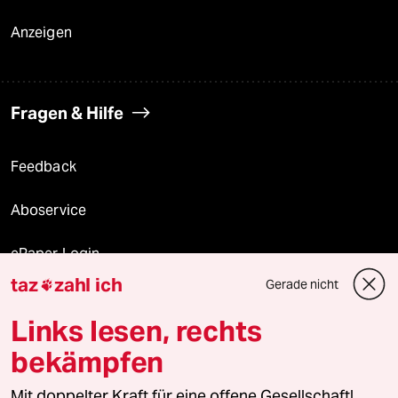
Anzeigen
Fragen & Hilfe
Feedback
Aboservice
ePaper Login
taz
zahl ich
Gerade nicht

Downloads für Abonnierende
Links lesen, rechts
bekämpfen
© 2026 taz Verlags und Vertriebs GmbH
Mit doppelter Kraft für eine offene Gesellschaft!
Alle Rechte vorbehalten. Bei rechtlichen Fragen oder für Genehmigungen