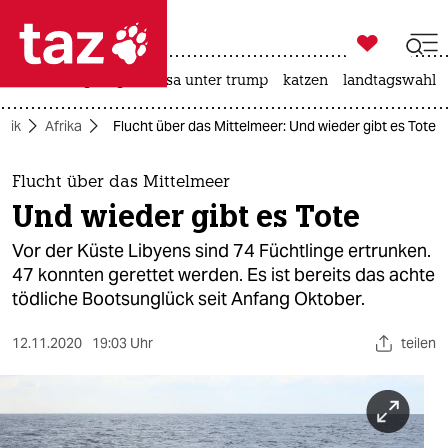

taz zahl ich
hitze
bergsteigen
usa unter trump
katzen
landtagswahl i

taz zahl ich
itik
Afrika
Flucht über das Mittelmeer: Und wieder gibt es Tote
taz zahl ich
themen
Flucht über das Mittelmeer
Und wieder gibt es Tote
politik
Vor der Küste Libyens sind 74 Füchtlinge ertrunken.
öko
47 konnten gerettet werden. Es ist bereits das achte
tödliche Bootsunglück seit Anfang Oktober.
gesellschaft
12.11.2020
19:03 Uhr
teilen
kultur
sport