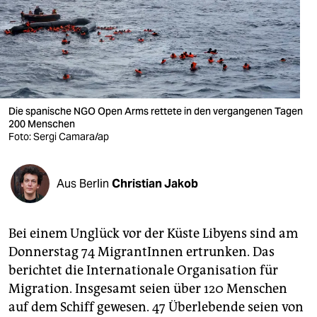
berlin
nord
wahrheit
verlag
Die spanische NGO Open Arms rettete in den vergangenen Tagen
verlag
200 Menschen
Foto: Sergi Camara/ap
veranstaltungen
shop
Aus Berlin
Christian Jakob
fragen & hilfe
Bei einem Unglück vor der Küste Libyens sind am
unterstützen
Donnerstag 74 MigrantInnen ertrunken. Das
abo
berichtet die Internationale Organisation für
Migration. Insgesamt seien über 120 Menschen
genossenschaft
auf dem Schiff gewesen. 47 Überlebende seien von