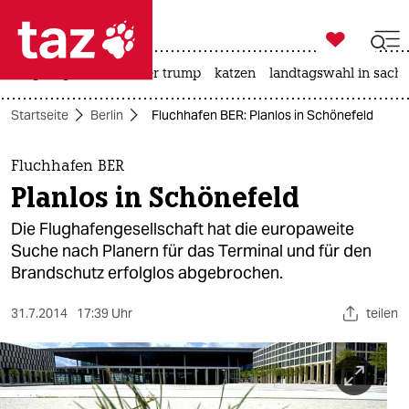

taz zahl ich
bergsteigen
usa unter trump
katzen
landtagswahl in sachs

taz zahl ich
Startseite
Berlin
Fluchhafen BER: Planlos in Schönefeld
taz zahl ich
themen
Fluchhafen BER
Planlos in Schönefeld
politik
Die Flughafengesellschaft hat die europaweite
öko
Suche nach Planern für das Terminal und für den
Brandschutz erfolglos abgebrochen.
gesellschaft
31.7.2014
17:39 Uhr
teilen
kultur
sport