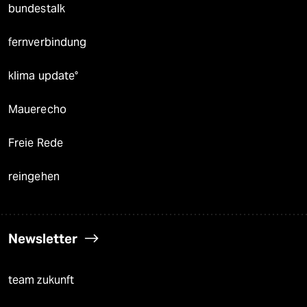
bundestalk
fernverbindung
klima update°
Mauerecho
Freie Rede
reingehen
Newsletter
team zukunft