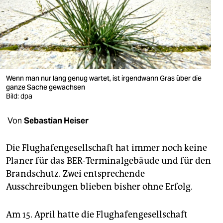
berlin
nord
wahrheit
verlag
Wenn man nur lang genug wartet, ist irgendwann Gras über die
verlag
ganze Sache gewachsen
Bild: dpa
veranstaltungen
Von
Sebastian Heiser
shop
fragen & hilfe
Die Flughafengesellschaft hat immer noch keine
Planer für das BER-Terminalgebäude und für den
unterstützen
Brandschutz. Zwei entsprechende
abo
Ausschreibungen blieben bisher ohne Erfolg.
genossenschaft
Am 15. April hatte die Flughafengesellschaft