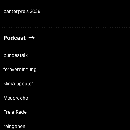
panterpreis 2026
Podcast
bundestalk
fernverbindung
klima update°
Mauerecho
Freie Rede
reingehen