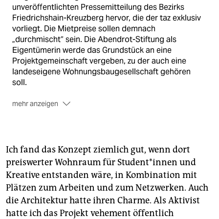
unveröffentlichten Pressemitteilung des Bezirks
Friedrichshain-Kreuzberg hervor, die der taz exklusiv
vorliegt. Die Mietpreise sollen demnach
„durchmischt“ sein. Die Abendrot-Stiftung als
Eigentümerin werde das Grundstück an eine
Projektgemeinschaft vergeben, zu der auch eine
landeseigene Wohnungsbaugesellschaft gehören
soll.
mehr anzeigen
Konflikt beendet
Weiter heißt es: „Der Holzmarkt ist
nicht mehr direkt an der neuen Projektentwicklung
beteiligt. Jedoch sollen die Belange des Holzmarktes
bei der zukünftigen Entwicklung Berücksichtigung
Ich fand das Konzept ziemlich gut, wenn dort
finden.“ Damit ist aus Sicht des Bezirks ein
preiswerter Wohnraum für Student*innen und
langjähriger Konflikt mit den Holzmarkt-Betreibern
Kreative entstanden wäre, in Kombination mit
beendet.
(taz)
Plätzen zum Arbeiten und zum Netzwerken. Auch
die Architektur hatte ihren Charme. Als Aktivist
hatte ich das Projekt vehement öffentlich