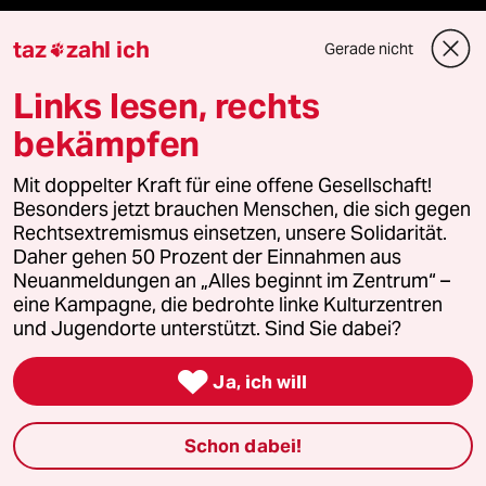
taz
zahl ich
Gerade nicht

Newsletter
Links lesen, rechts
bekämpfen
team zukunft
Mit doppelter Kraft für eine offene Gesellschaft!
taz frisch
Besonders jetzt brauchen Menschen, die sich gegen
Rechtsextremismus einsetzen, unsere Solidarität.
Daher gehen 50 Prozent der Einnahmen aus
taz zahl ich
Neuanmeldungen an „Alles beginnt im Zentrum“ –
eine Kampagne, die bedrohte linke Kulturzentren
taz lab Infobrief
und Jugendorte unterstützt. Sind Sie dabei?

Ja, ich will
Veranstaltungen
Schon dabei!
Demnächst