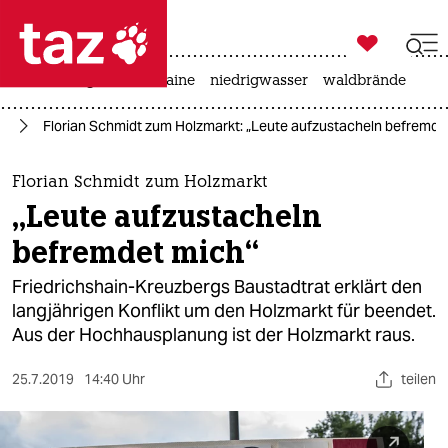

taz zahl ich
hitze
krieg in der ukraine
niedrigwasser
waldbrände

taz zahl ich
lin
Florian Schmidt zum Holzmarkt: „Leute aufzustacheln befremde
taz zahl ich
themen
Florian Schmidt zum Holzmarkt
„Leute aufzustacheln
politik
befremdet mich“
öko
Friedrichshain-Kreuzbergs Baustadtrat erklärt den
langjährigen Konflikt um den Holzmarkt für beendet.
gesellschaft
Aus der Hochhausplanung ist der Holzmarkt raus.
kultur
25.7.2019
14:40 Uhr
teilen
sport