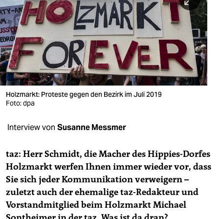
berlin
nord
wahrheit
verlag
verlag
Holzmarkt: Proteste gegen den Bezirk im Juli 2019
Foto: dpa
veranstaltungen
shop
Interview von
Susanne Messmer
fragen & hilfe
taz: Herr Schmidt, die Macher des Hippies-Dorfes
unterstützen
Holzmarkt werfen Ihnen immer wieder vor, dass
Sie sich jeder Kommunikation verweigern –
abo
zuletzt auch der ehemalige taz-Redakteur und
genossenschaft
Vorstandmitglied beim Holzmarkt Michael
Sontheimer in der taz. Was ist da dran?