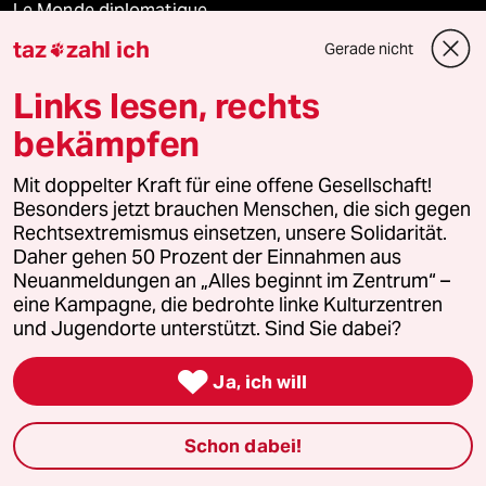
Le Monde diplomatique
taz
zahl ich
Gerade nicht

taz Archiv
Links lesen, rechts
bekämpfen
Mehr taz Angebote
Mit doppelter Kraft für eine offene Gesellschaft!
Besonders jetzt brauchen Menschen, die sich gegen
Reisen
Rechtsextremismus einsetzen, unsere Solidarität.
Daher gehen 50 Prozent der Einnahmen aus
Neuanmeldungen an „Alles beginnt im Zentrum“ –
Kantine
eine Kampagne, die bedrohte linke Kulturzentren
und Jugendorte unterstützt. Sind Sie dabei?
Shop

Ja, ich will
Anzeigen
Schon dabei!