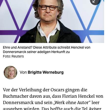
berlin
nord
wahrheit
verlag
verlag
Ehre und Anstand? Diese Attribute schreibt Henckel von
Donnersmarck seiner adeligen Herkunft zu
veranstaltungen
Foto: Reuters
shop
fragen & hilfe
Von
Brigitte Werneburg
unterstützen
Vor der Verleihung der Oscars gingen die
abo
Buchmacher davon aus, dass Florian Henckel von
genossenschaft
Donnersmarck und sein „Werk ohne Autor“ leer
ausgehen würden. Das hoffte auch die Tel Aviver