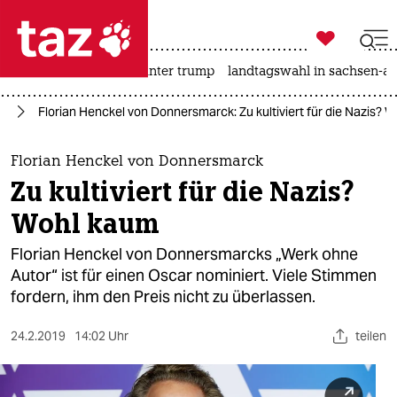

taz zahl ich
nahost-konflikt
usa unter trump
landtagswahl in sachsen-an

taz zahl ich
lm
Florian Henckel von Donnersmarck: Zu kultiviert für die Nazis? 
taz zahl ich
themen
Florian Henckel von Donnersmarck
Zu kultiviert für die Nazis?
politik
Wohl kaum
öko
Florian Henckel von Donnersmarcks „Werk ohne
Autor“ ist für einen Oscar nominiert. Viele Stimmen
gesellschaft
fordern, ihm den Preis nicht zu überlassen.
kultur
24.2.2019
14:02 Uhr
teilen
sport