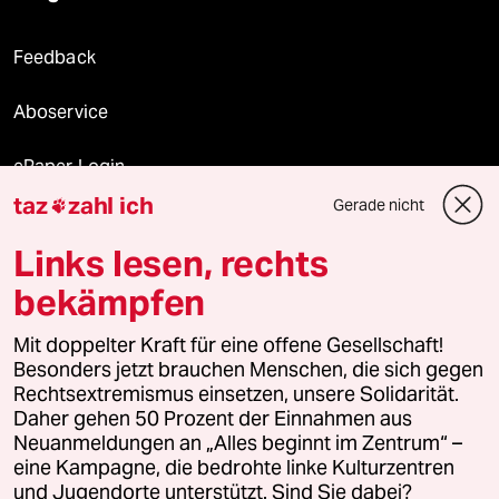
Feedback
Aboservice
ePaper Login
taz
zahl ich
Gerade nicht

Downloads für Abonnierende
Links lesen, rechts
bekämpfen
© 2026 taz Verlags und Vertriebs GmbH
Mit doppelter Kraft für eine offene Gesellschaft!
Alle Rechte vorbehalten. Bei rechtlichen Fragen oder für Genehmigungen
wenden Sie sich bitte an
lizenzen@taz.de
Besonders jetzt brauchen Menschen, die sich gegen
Rechtsextremismus einsetzen, unsere Solidarität.
Daher gehen 50 Prozent der Einnahmen aus
Feedback
Redaktionsstatut
Kommune-Richtlinien
KI-
Neuanmeldungen an „Alles beginnt im Zentrum“ –
eine Kampagne, die bedrohte linke Kulturzentren
Leitlinie
Informant
Datenschutz
Impressum
AGB
und Jugendorte unterstützt. Sind Sie dabei?