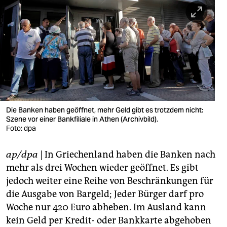
berlin
nord
wahrheit
verlag
verlag
veranstaltungen
Die Banken haben geöffnet, mehr Geld gibt es trotzdem nicht:
Szene vor einer Bankfiliale in Athen (Archivbild).
Foto: dpa
shop
fragen & hilfe
ap/dpa
| In Griechenland haben die Banken nach
mehr als drei Wochen wieder geöffnet. Es gibt
unterstützen
jedoch weiter eine Reihe von Beschränkungen für
abo
die Ausgabe von Bargeld; Jeder Bürger darf pro
Woche nur 420 Euro abheben. Im Ausland kann
genossenschaft
kein Geld per Kredit- oder Bankkarte abgehoben