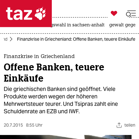

taz zahl ich
hitze
surfen
landtagswahl in sachsen-anhalt
gewalt gegen

taz zahl ich
land
Finanzkrise in Griechenland: Offene Banken, teuere Einkäufe
taz zahl ich
themen
Finanzkrise in Griechenland
Offene Banken, teuere
politik
Einkäufe
öko
Die griechischen Banken sind geöffnet. Viele
Produkte werden wegen der höheren
gesellschaft
Mehrwertsteuer teurer. Und Tsipras zahlt eine
Schuldenrate an EZB und IWF.
kultur
sport
20.7.2015
8:55 Uhr
teilen