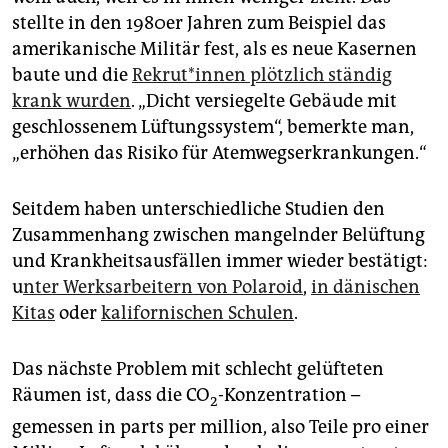
stellte in den 1980er Jahren zum Beispiel das
amerikanische Militär fest, als es neue Kasernen
baute und die
Re­kru­t*in­nen plötzlich ständig
krank wurden
. „Dicht versiegelte Gebäude mit
geschlossenem Lüftungssystem“, bemerkte man,
„erhöhen das Risiko für Atemwegserkrankungen.“
Seitdem haben unterschiedliche Studien den
Zusammenhang zwischen mangelnder Belüftung
und Krankheitsausfällen immer wieder bestätigt:
u
nter Werksarbeitern von Polaroid
,
in dänischen
Kitas
oder
kalifornischen Schulen
.
Das nächste Problem mit schlecht gelüfteten
Räumen ist, dass die CO
-Konzentration –
2
gemessen in parts per million, also Teile pro einer