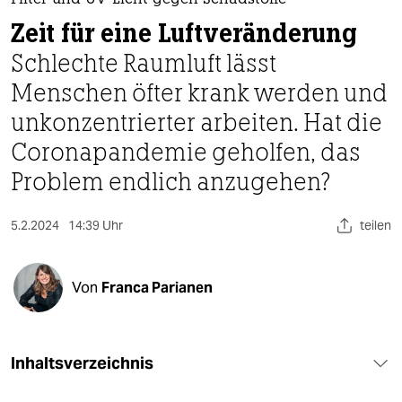
berlin
Filter und UV-Licht gegen Schadstoffe
Zeit für eine Luftveränderung
nord
Schlechte Raumluft lässt
wahrheit
Menschen öfter krank werden und
unkonzentrierter arbeiten. Hat die
verlag
Coronapandemie geholfen, das
verlag
Problem endlich anzugehen?
veranstaltungen
5.2.2024
14:39 Uhr
teilen
shop
fragen & hilfe
Von
Franca Parianen
unterstützen
abo
Inhaltsverzeichnis
genossenschaft