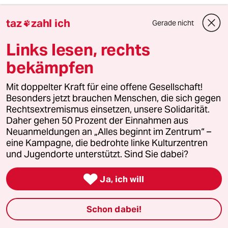
taz
zahl ich
Gerade nicht

Die Engagierten stärken
Links lesen, rechts
bekämpfen
Der drohende Erfolg der AfD bei den kommenden
Landtagswahlen zeigt, wie stark rechtsextreme
Mit doppelter Kraft für eine offene Gesellschaft!
Kräfte inzwischen geworden sind. Gerade jetzt
Besonders jetzt brauchen Menschen, die sich gegen
braucht es Zusammenhalt und Solidarität. Auch
Rechtsextremismus einsetzen, unsere Solidarität.
und vor allem mit den Menschen, die sich vor Ort
Daher gehen 50 Prozent der Einnahmen aus
für eine starke Zivilgesellschaft einsetzen. Die taz
Neuanmeldungen an „Alles beginnt im Zentrum“ –
kooperiert deshalb mit "Alles beginnt im
eine Kampagne, die bedrohte linke Kulturzentren
und Jugendorte unterstützt. Sind Sie dabei?
Zentrum". Die Kampagne unterstützt bundesweit
linke, selbstverwaltete Orte und baut einen

Ja, ich will
solidarischen Fonds für deren Schutz und Erhalt
auf. Eine offene Gesellschaft braucht guten, frei
zugänglichen Journalismus – und
Schon dabei!
zivilgesellschaftliches Engagement. Finden Sie