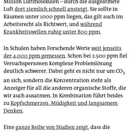
Million Luftmolekülen – durch die ausgeatmete
Luft
dort ziemlich schnell ansteigt
. Sie sollte in
Räumen unter 1000 ppm liegen, das gilt auch im
Arbeitsrecht als Richtwert, und
während
Krankheitswellen ruhig unter 800 ppm
.
In Schulen haben Forschende Werte
weit jenseits
der 4.000 ppm gemessen
. Schon bei 2.500 ppm fiel
Versuchspersonen komplexe Problemlösung
deutlich schwerer. Dabei geht es nicht nur um CO
2
an sich, sondern die Konzentration steht als
Anzeiger für all die anderen organische Stoffe, die
wir auch ausatmen. In Kombination führt beides
zu
Kopfschmerzen, Müdigkeit und langsamem
Denken
.
Eine
ganze Reihe von Studien zeigt
, dass die