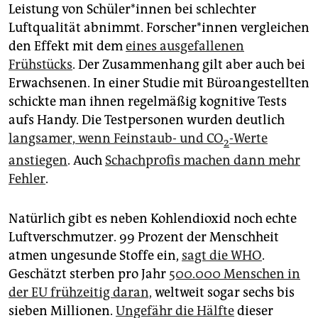
Leistung von Schü­le­r*in­nen bei schlechter
Luftqualität abnimmt. For­sche­r*in­nen vergleichen
den Effekt mit dem
eines ausgefallenen
Frühstücks
. Der Zusammenhang gilt aber auch bei
Erwachsenen. In einer Studie mit Büroangestellten
schickte man ihnen regelmäßig kognitive Tests
aufs Handy. Die Testpersonen wurden deutlich
langsamer, wenn Feinstaub- und CO
-Werte
2
anstiegen
. Auch
Schachprofis machen dann mehr
Fehler
.
Natürlich gibt es neben Kohlendioxid noch echte
Luftverschmutzer. 99 Prozent der Menschheit
atmen ungesunde Stoffe ein,
sagt die WHO
.
Geschätzt sterben pro Jahr
500.000 Menschen in
der EU frühzeitig daran,
weltweit sogar sechs bis
sieben Millionen.
Ungefähr die Hälfte
dieser