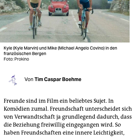
berlin
nord
wahrheit
verlag
Kyle (Kyle Marvin) und Mike (Michael Angelo Covino) in den
verlag
französischen Bergen
Foto: Prokino
veranstaltungen
shop
Von
Tim Caspar Boehme
fragen & hilfe
Freunde sind im Film ein beliebtes Sujet. In
unterstützen
Komödien zumal. Freundschaft unterscheidet sich
abo
von Verwandtschaft ja grundlegend dadurch, dass
die Beziehung freiwillig eingegangen wird. So
genossenschaft
haben Freundschaften eine innere Leichtigkeit,