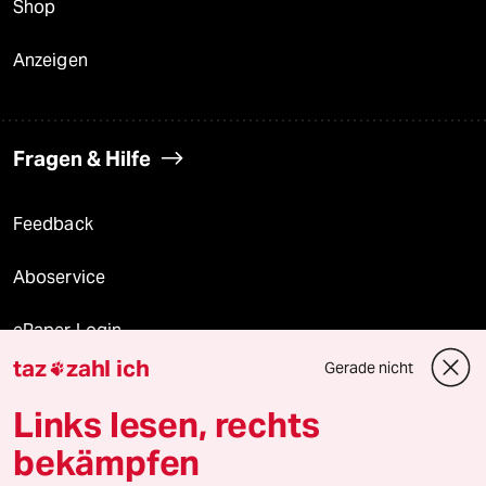
Shop
Anzeigen
Fragen & Hilfe
Feedback
Aboservice
ePaper Login
taz
zahl ich
Gerade nicht

Downloads für Abonnierende
Links lesen, rechts
bekämpfen
© 2026 taz Verlags und Vertriebs GmbH