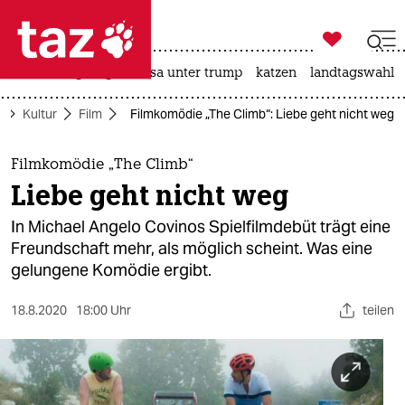

taz zahl ich
hitze
bergsteigen
usa unter trump
katzen
landtagswahl i

taz zahl ich
e
Kultur
Film
Filmkomödie „The Climb“: Liebe geht nicht weg
taz zahl ich
themen
Filmkomödie „The Climb“
Liebe geht nicht weg
politik
In Michael Angelo Covinos Spielfilmdebüt trägt eine
öko
Freundschaft mehr, als möglich scheint. Was eine
gelungene Komödie ergibt.
gesellschaft
18.8.2020
18:00 Uhr
teilen
kultur
sport