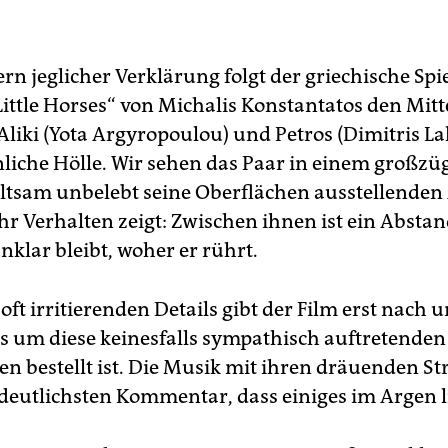
y). Ab 13 Euro im Handel erhältlich.
Hard Day“ (Südkorea 2014, Regie: Kim Seong-hun). Ab 13 Eur
Handel erhältlich.
ern jeglicher Verklärung folgt der griechische Spie
Little Horses“ von Michalis Konstantatos den Mitt
e Climb“ (USA 2019, Regie: Michael Angelo Corvino). Ab 11 
Handel erhältlich.
Aliki (Yota Argyropoulou) und Petros (Dimitris La
nliche Hölle. Wir sehen das Paar in einem großzü
eltsam unbelebt seine Oberflächen ausstellende
hr Verhalten zeigt: Zwischen ihnen ist ein Abstan
nklar bleibt, woher er rührt.
 oft irritierenden Details gibt der Film erst nach
 es um diese keinesfalls sympathisch auftretenden
en bestellt ist. Die Musik mit ihren dräuenden St
 deutlichsten Kommentar, dass einiges im Argen l