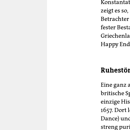
Konstantat
zeigt es so
Betrachter 
fester Bes
Griechenla
Happy End 
Ruhestör
Eine ganz 
britische 
einzige Hi
1657. Dort
Dance) und
streng puri