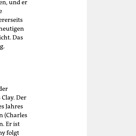
en, und er
e
ererseits
 heutigen
icht. Das
g.
der
 Clay. Der
es Jahres
n (Charles
 Er ist
y folgt