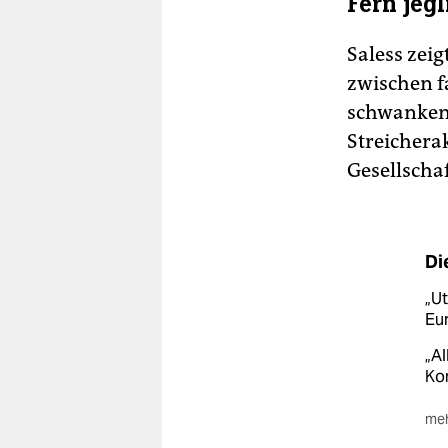
Fern jeg
Saless zei
zwischen f
schwanken.
Streichera
Gesellschaf
Di
„Ut
Eur
„Al
Kon
meh
„Di