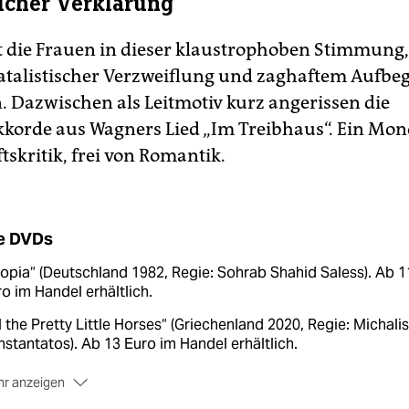
licher Verklärung
gt die Frauen in dieser klaustrophoben Stimmung, 
atalistischer Verzweiflung und zaghaftem Aufbe
 Dazwischen als Leitmotiv kurz angerissen die
kkorde aus Wagners Lied „Im Treibhaus“. Ein Mon
tskritik, frei von Romantik.
e DVDs
opia“ (Deutschland 1982, Regie: Sohrab Shahid Saless). Ab 1
o im Handel erhältlich.
l the Pretty Little Horses“ (Griechenland 2020, Regie: Michalis
stantatos). Ab 13 Euro im Handel erhältlich.
r anzeigen
e Erlösung der Fanny Lye“ (Großbritannien 2019, Regie: Tho