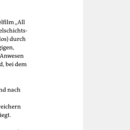
o
lfilm „All
elschichts-
Euro
los) durch
gigen,
n Anwesen
d, bei dem
 und nach
reichern
iegt.