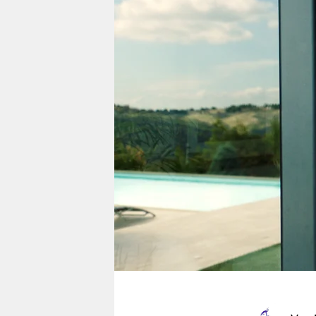
berlin
nord
wahrheit
verlag
verlag
veranstaltungen
shop
fragen & hilfe
unterstützen
abo
genossenschaft