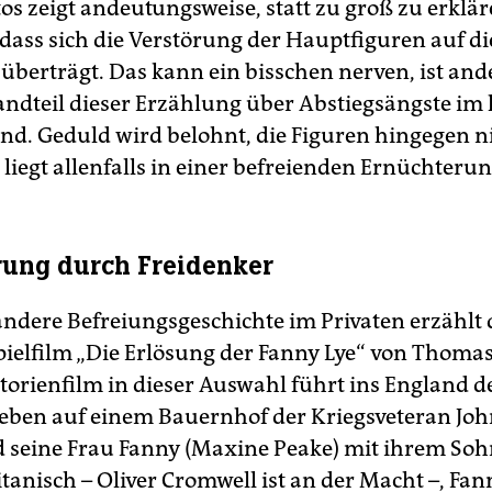
os zeigt andeutungsweise, statt zu groß zu erklär
, dass sich die Verstörung der Hauptfiguren auf di
überträgt. Das kann ein bisschen nerven, ist and
tandteil dieser Erzählung über Abstiegsängste im
nd. Geduld wird belohnt, die Figuren hingegen n
liegt allenfalls in einer befreienden Ernüchterun
ung durch Freidenker
andere Befreiungsgeschichte im Privaten erzählt 
Spielfilm „Die Erlösung der Fanny Lye“ von Thomas
storienfilm in dieser Auswahl führt ins England d
 leben auf einem Bauernhof der Kriegsveteran Joh
 seine Frau Fanny (Maxine Peake) mit ihrem Sohn.
tanisch – Oliver Cromwell ist an der Macht –, Fann