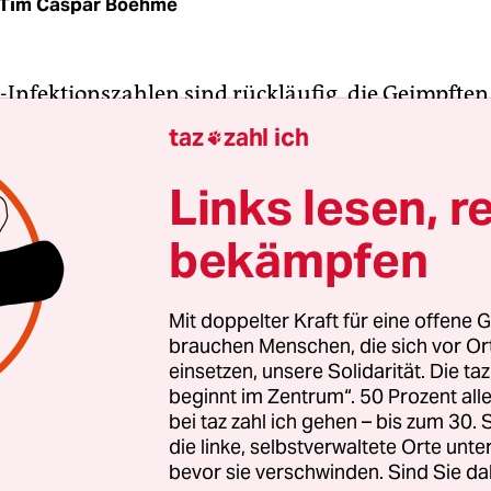
Tim Caspar Boehme
-Infektionszahlen sind rückläufig, die Geimpfte
 ist regional die Rede davon, die Kinos zu öffnen 
taz
zahl ich

e ihre Freiheitsrechte zurückhaben. Für die unge
ei an dieser Stelle solidarisch auf Heimkino-Alte
Links lesen, r
n, bedenkenlos zu empfehlen auch für vollständ
bekämpfen
.
 sind es nicht, die derzeit von
Sohrab Shahid Sale
Mit doppelter Kraft für eine offene G
brauchen Menschen, die sich vor O
Filmemacher, der Mitte der siebziger Jahre aus de
einsetzen, unsere Solidarität. Die ta
chland kam, wo er seinen langsamen Stil mit
beginnt im Zentrum“. 50 Prozent a
hem Blick auf menschliche Dinge fortsetzte, ist e
bei taz zahl ich gehen – bis zum 30
r des Kinos, der seit einigen Jahren langsam wie
die linke, selbstverwaltete Orte unte
bevor sie verschwinden. Sind Sie da