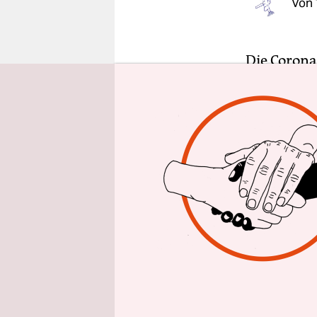
Von
epaper login
Die Corona
mehr. Schon
Bürger, di
Mehrheit s
hingewiese
Vakzinierte
Viele Filme
sind. Der 
nach Deuts
unerbittlic
Vergessene
wird.