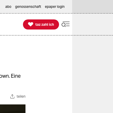
abo
genossenschaft
epaper login

taz zahl ich
taz zahl ich
own. Eine
teilen