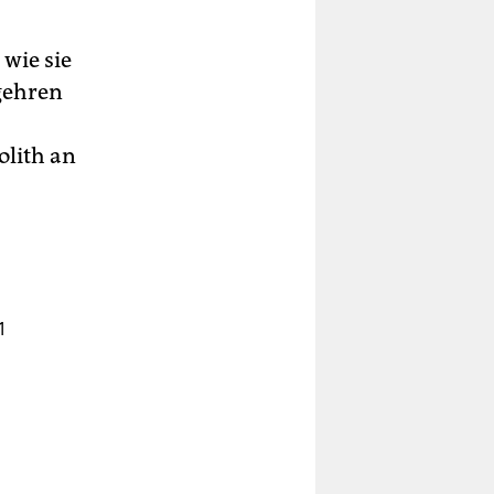
wie sie
gehren
olith an
1
mas