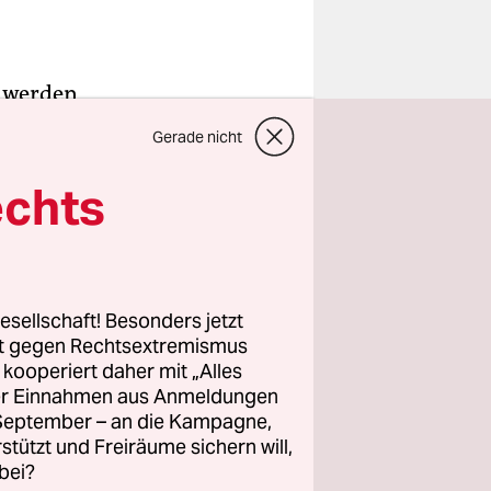
n werden
für alle
Gerade nicht
impfte
rnativen
echts
ig
ss
zu sehen
esellschaft! Besonders jetzt
rt gegen Rechtsextremismus
m Iran
z kooperiert daher mit „Alles
ller Einnahmen aus Anmeldungen
in großer
. September – an die Kampagne,
derentdeckt
rstützt und Freiräume sichern will,
bei?