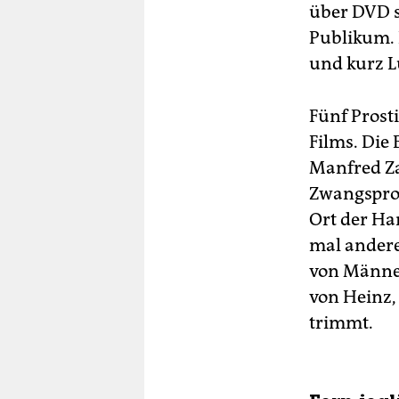
über DVD s
Publikum. 
und kurz Lu
Fünf Prost
Films. Die 
Manfred Za
Zwangspros
Ort der Ha
mal andere
von Männer
von Heinz,
trimmt.