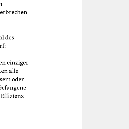
m
terbrechen
al des
rf:
en einziger
en alle
esem oder
 Gefangene
Effizienz