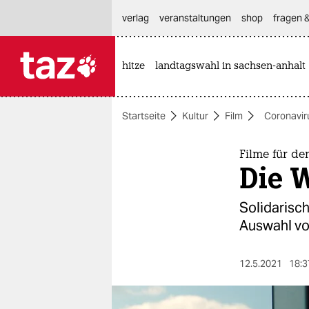
hautnavigation anspringen
hauptinhalt anspringen
footer anspringen
verlag
veranstaltungen
shop
fragen &
hitze
landtagswahl in sachsen-anhalt

taz zahl ich
taz zahl ich
Startseite
Kultur
Film
Coronavir
themen
politik
Filme für d
Die 
öko
Solidarisch
gesellschaft
Auswahl vo
kultur
12.5.2021
18:3
sport