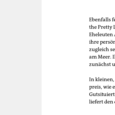
Cla
„A 
im 
Ebenfalls f
the Pretty 
„Th
im 
Eheleuten 
ihre persö
zugleich s
am Meer. I
zunächst u
In kleinen,
preis, wie
Gutsituiert
liefert den