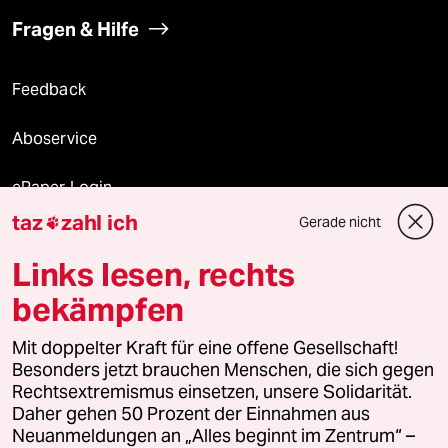
Fragen & Hilfe
Feedback
Aboservice
ePaper Login
taz
zahl ich
Gerade nicht

Downloads für Abonnierende
Links lesen, rechts
bekämpfen
© 2026 taz Verlags und Vertriebs GmbH
Mit doppelter Kraft für eine offene Gesellschaft!
Alle Rechte vorbehalten. Bei rechtlichen Fragen oder für Genehmigungen
wenden Sie sich bitte an
lizenzen@taz.de
Besonders jetzt brauchen Menschen, die sich gegen
Rechtsextremismus einsetzen, unsere Solidarität.
Daher gehen 50 Prozent der Einnahmen aus
Feedback
Redaktionsstatut
Kommune-Richtlinien
KI-
Neuanmeldungen an „Alles beginnt im Zentrum“ –