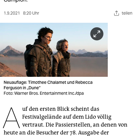
berlin
nord
1.9.2021
8:20 Uhr
teilen
wahrheit
verlag
verlag
veranstaltungen
shop
Neuauflage: Timothee Chalamet und Rebecca
Ferguson in „Dune“
fragen & hilfe
Foto: Warner Bros. Entertainment Inc./dpa
unterstützen
A
uf den ersten Blick scheint das
abo
Festivalgelände auf dem Lido völlig
vertraut. Die Passierstellen, an denen von
genossenschaft
heute an die Besucher der 78. Ausgabe der