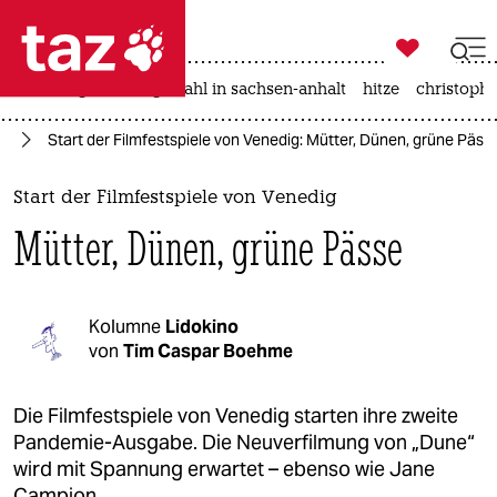

taz zahl ich
iran-krieg
landtagswahl in sachsen-anhalt
hitze
christophe

taz zahl ich
ig
Start der Filmfestspiele von Venedig: Mütter, Dünen, grüne Päss
taz zahl ich
themen
Start der Filmfestspiele von Venedig
Mütter, Dünen, grüne Pässe
politik
öko
Kolumne
Lidokino
gesellschaft
von
Tim Caspar Boehme
kultur
Die Filmfestspiele von Venedig starten ihre zweite
Pandemie-Ausgabe. Die Neuverfilmung von „Dune“
sport
wird mit Spannung erwartet – ebenso wie Jane
Campion.