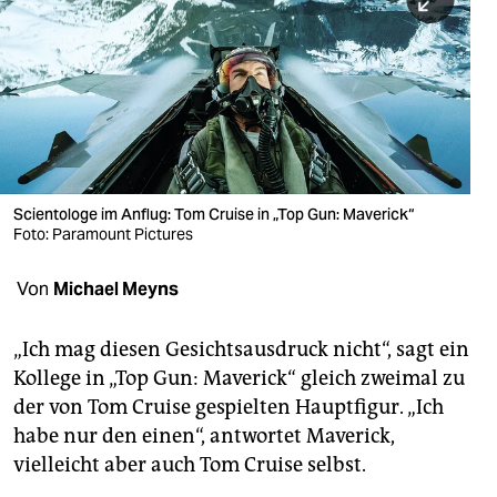
berlin
nord
wahrheit
verlag
verlag
Sciento­loge im Anflug: Tom Cruise in „Top Gun: Maverick“
Foto: Paramount Pictures
veranstaltungen
shop
Von
Michael Meyns
fragen & hilfe
„Ich mag diesen Gesichtsausdruck nicht“, sagt ein
unterstützen
Kollege in „Top Gun: Maverick“ gleich zweimal zu
der von Tom Cruise gespielten Hauptfigur. „Ich
abo
habe nur den einen“, antwortet Maverick,
genossenschaft
vielleicht aber auch Tom Cruise selbst.