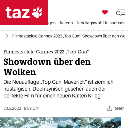

taz zahl ich
ceuta
hitze
bergsteigen
katzen
landtagswahl in sachsen-

taz zahl ich
es
Filmfestspiele Cannes 2022 „Top Gun“: Showdown über den Wol
taz zahl ich
themen
Filmfestspiele Cannes 2022 „Top Gun“
Showdown über den
politik
Wolken
öko
Die Neuauflage „Top Gun: Maverick“ ist ziemlich
nostalgisch. Doch zynisch gesehen auch der
gesellschaft
perfekte Film für einen neuen Kalten Krieg.
kultur
30.5.2022
8:59 Uhr
teilen
sport