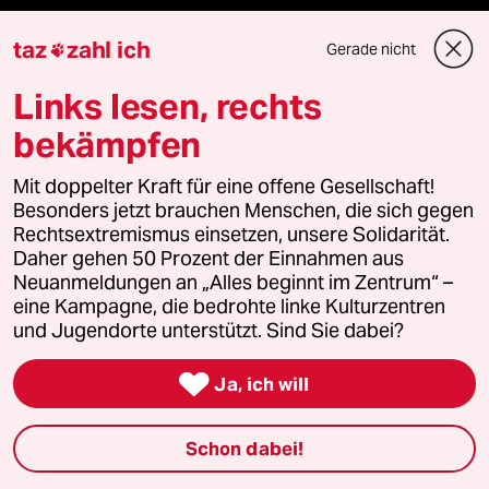
taz
zahl ich
Gerade nicht

Veranstaltungen
Links lesen, rechts
bekämpfen
Demnächst
Mit doppelter Kraft für eine offene Gesellschaft!
Besonders jetzt brauchen Menschen, die sich gegen
Vor Ort
Rechtsextremismus einsetzen, unsere Solidarität.
Daher gehen 50 Prozent der Einnahmen aus
Live im Stream
Neuanmeldungen an „Alles beginnt im Zentrum“ –
eine Kampagne, die bedrohte linke Kulturzentren
Vergangene
und Jugendorte unterstützt. Sind Sie dabei?
taz lab 2027

Ja, ich will
Schon dabei!
Mehr taz Lesestoff