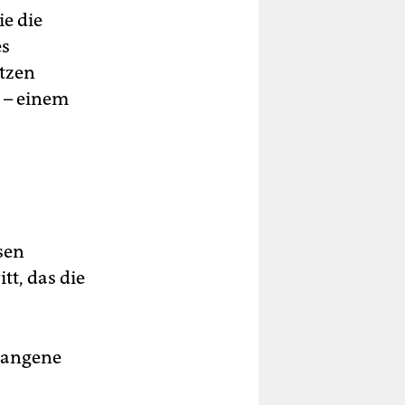
ie die
es
etzen
t – einem
ssen
tt, das die
rgangene