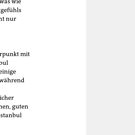
twas wie
tgefühls
ht nur
rpunkt mit
bul
einige
h während
icher
enen, guten
Istanbul