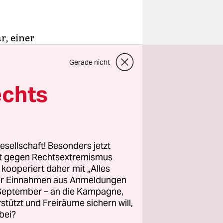
r, einer
,
Gerade nicht
s zu
enn in den
echts
anbuler
lorit
n
esellschaft! Besonders jetzt
rt gegen Rechtsextremismus
ilm
Takafa
z kooperiert daher mit „Alles
ller Einnahmen aus Anmeldungen
e
. September – an die Kampagne,
en Hunden,
rstützt und Freiräume sichern will,
ntar,
bei?