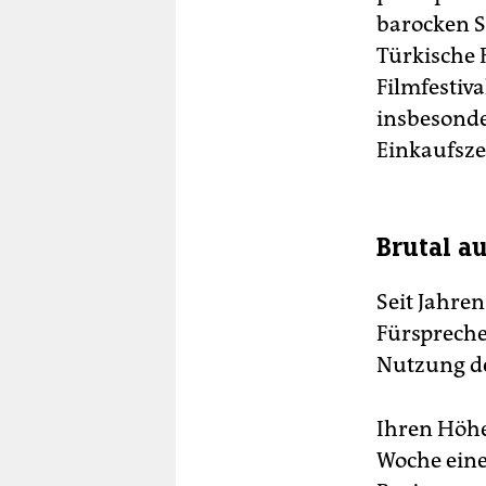
barocken St
Türkische R
Filmfestiv
insbesonde
Einkaufsz
Brutal a
Seit Jahren
Fürsprecher
Nutzung de
Ihren Höhe
Woche eine