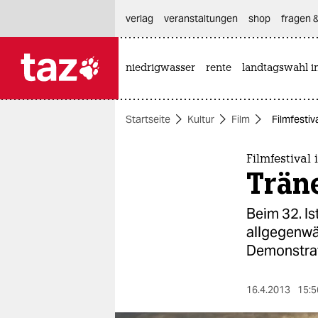
hautnavigation anspringen
hauptinhalt anspringen
footer anspringen
verlag
veranstaltungen
shop
fragen &
niedrigwasser
rente
landtagswahl i

taz zahl ich
taz zahl ich
Startseite
Kultur
Film
Filmfestiv
themen
politik
Filmfestival 
Trän
öko
Beim 32. Is
gesellschaft
allgegenwär
Demonstrati
kultur
sport
16.4.2013
15:5