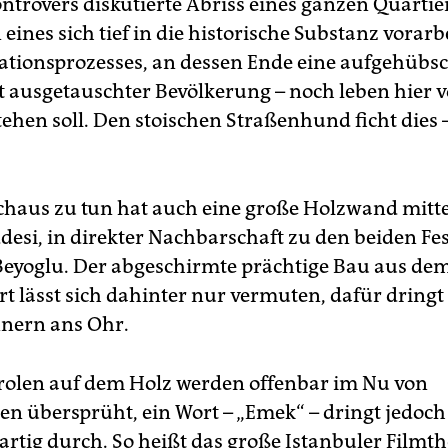
ntrovers diskutierte Abriss eines ganzen Quartie
eines sich tief in die historische Substanz vorar
tionsprozesses, an dessen Ende eine aufgehübsc
 ausgetauschter Bevölkerung – noch leben hier v
tehen soll. Den stoischen Straßenhund ficht dies 
haus zu tun hat auch eine große Holzwand mitte
ddesi, in direkter Nachbarschaft zu den beiden Fe
Beyoglu. Der abgeschirmte prächtige Bau aus dem
t lässt sich dahinter nur vermuten, dafür dring
nern ans Ohr.
arolen auf dem Holz werden offenbar im Nu von
ten übersprüht, ein Wort – „Emek“ – dringt jedoch
artig durch. So heißt das große Istanbuler Filmt