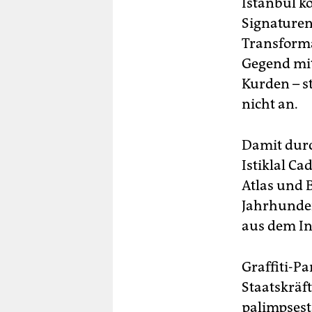
Istanbul ko
Signaturen 
Transforma
Gegend mit
Kurden – s
nicht an.
Damit durc
Istiklal Ca
Atlas und 
Jahrhunder
aus dem In
Graffiti-P
Staatskräf
palimpsest