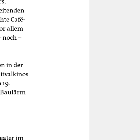
rs,
beitenden
hte Café-
or allem
– noch –
n in der
stivalkinos
 19.
t Baulärm
heater im