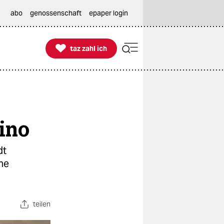
abo
genossenschaft
epaper login

taz zahl ich
taz zahl ich
ino
dt
ine
teilen