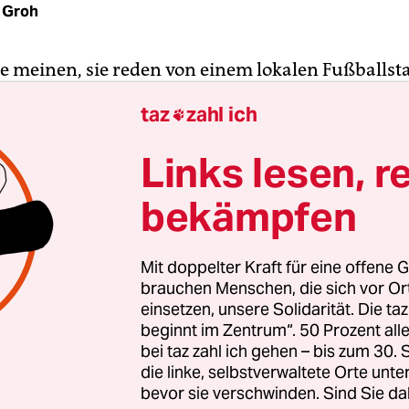
 Groh
 meinen, sie reden von einem lokalen Fußballsta
 von einem von ihnen, der hier, in diesen Straßen
taz
zahl ich

n ist: Takafa – jeder kennt ihn, jeder weiß etwa
Diese Wertschätzung markiert eine Trennlinie: D
Links lesen, r
er zugezogener Bewohner, die sich in diesem Ist
bekämpfen
n romantisches Leben in Altbauten mit Boheme-Ko
, stellt Takafa nur ein Ärgernis dar: Takafa ist ei
nd.
Mit doppelter Kraft für eine offene G
brauchen Menschen, die sich vor O
 auf dem
Filmfestival in Istanbul
gezeigten Essayf
einsetzen, unsere Solidarität. Die ta
beginnt im Zentrum“. 50 Prozent a
rom the Streets
erfährt man viel über das liebevoll
bei taz zahl ich gehen – bis zum 30
 der alteingesessenen Bevölkerung zu herrenlos
die linke, selbstverwaltete Orte unte
adtbild prägen: Sie gehören zum öffentlichen Inve
bevor sie verschwinden. Sind Sie da