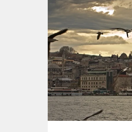
berlin
nord
wahrheit
verlag
verlag
veranstaltungen
shop
fragen & hilfe
unterstützen
abo
genossenschaft