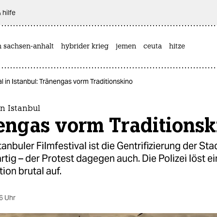
 hilfe
n sachsen-anhalt
hybrider krieg
jemen
ceuta
hitze
al in Istanbul: Tränengas vorm Traditionskino
in Istanbul
engas vorm Traditionsk
tanbuler Filmfestival ist die Gentrifizierung der Sta
tig – der Protest dagegen auch. Die Polizei löst e
on brutal auf.
6 Uhr