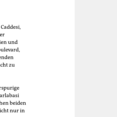
 Caddesi,
er
eien und
ulevard,
kenden
icht zu
rspurige
arlabasi
chen beiden
icht nur in