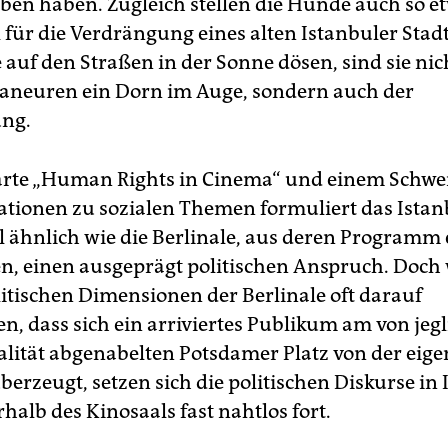
geben haben. Zugleich stellen die Hunde auch so e
 für die Verdrängung eines alten Istanbuler Stad
e auf den Straßen in der Sonne dösen, sind sie nic
laneuren ein Dorn im Auge, sondern auch der
ung.
arte „Human Rights in Cinema“ und einem Schwe
ionen zu sozialen Themen formuliert das Istan
al ähnlich wie die Berlinale, aus deren Programm 
en, einen ausgeprägt politischen Anspruch. Doc
litischen Dimensionen der Berlinale oft darauf
n, dass sich ein arriviertes Publikum am von jegl
ealität abgenabelten Potsdamer Platz von der eig
erzeugt, setzen sich die politischen Diskurse in 
halb des Kinosaals fast nahtlos fort.