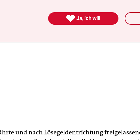
evoll umsorgt, erhalten Essen, Wasser, Streichel

Ja, ich will
ührte und nach Lösegeldentrichtung freigelasse