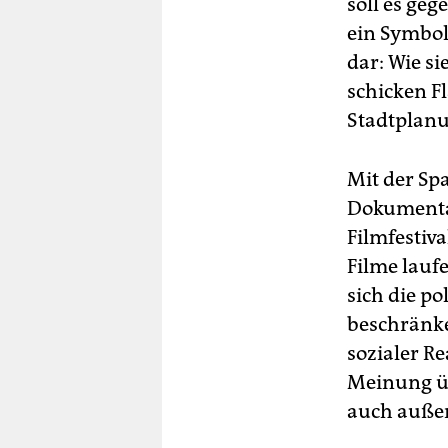
soll es ge
ein Symbol
dar: Wie si
schicken F
Stadtplan
Mit der Sp
Dokumentat
Filmfestiv
Filme lauf
sich die po
beschränke
sozialer R
Meinung üb
auch außer