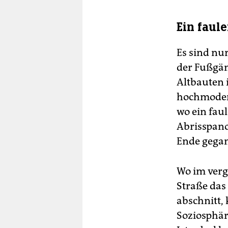
Ein faul
Es sind nur
der Fußgän
Altbauten i
hochmodern
wo ein fau
Abrisspano
Ende gega
Wo im verg
Straße das
abschnitt,
Soziosphäre