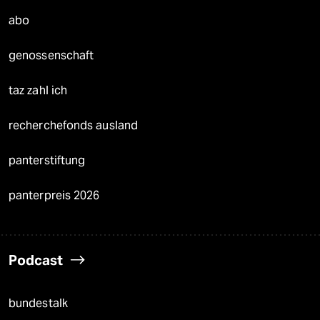
abo
genossenschaft
taz zahl ich
recherchefonds ausland
panterstiftung
panterpreis 2026
Podcast
bundestalk