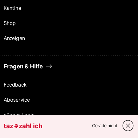
Kantine
Shop
Anzeigen
Fragen & Hilfe
Feedback
Aboservice
ePaper Login
taz
zahl ich
Gerade nicht

Downloads für Abonnierende