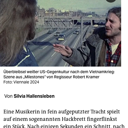
berlin
nord
wahrheit
verlag
verlag
veranstaltungen
Überbleibsel weißer US-Gegenkultur nach dem Vietnamkrieg:
shop
Szene aus „Milestones“ von Regisseur Robert Kramer
Foto: Viennale 2024
fragen & hilfe
unterstützen
Von
Silvia Hallensleben
abo
Eine Musikerin in fein aufgeputzter Tracht spielt
genossenschaft
auf einem sogenannten Hackbrett fingerflinkst
ein Stück. Nach einigen Sekunden ein Schnitt, nach