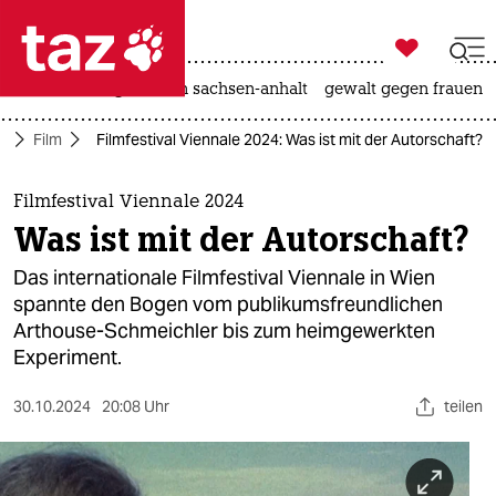

taz zahl ich
hitze
landtagswahl in sachsen-anhalt
gewalt gegen frauen

taz zahl ich
r
Film
Filmfestival Viennale 2024: Was ist mit der Autorschaft?
taz zahl ich
themen
Filmfestival Viennale 2024
Was ist mit der Autorschaft?
politik
Das internationale Filmfestival Viennale in Wien
öko
spannte den Bogen vom publikumsfreundlichen
Arthouse-Schmeichler bis zum heimgewerkten
gesellschaft
Experiment.
kultur
30.10.2024
20:08 Uhr
teilen
sport