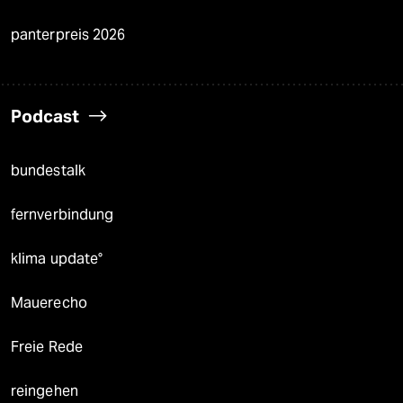
panterpreis 2026
Podcast
bundestalk
fernverbindung
klima update°
Mauerecho
Freie Rede
reingehen