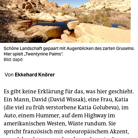
berlin
nord
wahrheit
verlag
Schöne Landschaft gepaart mit Augenblicken des zarten Gruselns:
verlag
Hier spielt „Twentynine Palms“.
Bild: dapd
veranstaltungen
Von
Ekkehard Knörer
shop
fragen & hilfe
Es gibt keine Erklärung für das, was hier geschieht.
Ein Mann, David (David Wissak), eine Frau, Katia
unterstützen
(die viel zu früh verstorbene Katia Golubeva), im
abo
Auto, einem Hummer, auf dem Highway im
amerikanischen Westen, Wüste rundum. Sie
genossenschaft
spricht französisch mit osteuropäischem Akzent,