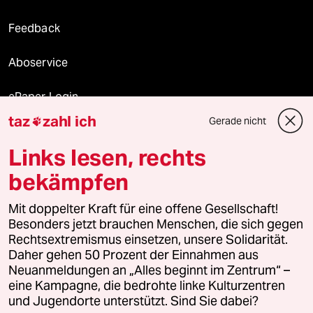
Feedback
Aboservice
ePaper Login
taz
zahl ich
Gerade nicht

Downloads für Abonnierende
Links lesen, rechts
bekämpfen
© 2026 taz Verlags und Vertriebs GmbH
Alle Rechte vorbehalten. Bei rechtlichen Fragen oder für Genehmigungen
Mit doppelter Kraft für eine offene Gesellschaft!
wenden Sie sich bitte an
lizenzen@taz.de
Besonders jetzt brauchen Menschen, die sich gegen
Rechtsextremismus einsetzen, unsere Solidarität.
Daher gehen 50 Prozent der Einnahmen aus
Feedback
Redaktionsstatut
Kommune-Richtlinien
KI-
Neuanmeldungen an „Alles beginnt im Zentrum“ –
eine Kampagne, die bedrohte linke Kulturzentren
Leitlinie
Informant
Datenschutz
Impressum
AGB
und Jugendorte unterstützt. Sind Sie dabei?