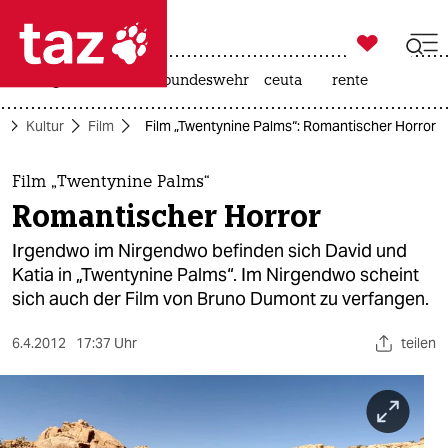

taz zahl ich
niedrigwasser
afd
bundeswehr
ceuta
rente

taz zahl ich
e
Kultur
Film
Film „Twentynine Palms“: Romantischer Horror
taz zahl ich
themen
Film „Twentynine Palms“
Romantischer Horror
politik
Irgendwo im Nirgendwo befinden sich David und
öko
Katia in „Twentynine Palms“. Im Nirgendwo scheint
sich auch der Film von Bruno Dumont zu verfangen.
gesellschaft
6.4.2012
17:37 Uhr
teilen
kultur
sport