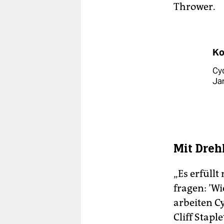
Thrower.
Ko
Cyc
Jan
Mit Dreh
„Es erfüll
fragen: ’Wi
arbeiten C
Cliff Stap