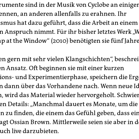
rumente sind in der Musik von Cyclobe an einigen
kennen, an anderen allenfalls zu erahnen. Ihr
ismus hat dazu geführt, dass die Arbeit an eine
 in Anspruch nimmt. Für ihr bisher letztes Werk 
p at the Window“ (2010) benötigten sie fünf Jahre
ten gern mit sehr vielen Klangschichten“, beschre
n Ansatz. Oft beginnen sie mit einer kurzen
ions- und Experimentierphase, speichern die Erg
n dann über das Vorhandene nach. Wenn neue I
, wird das Material wieder hervorgeholt. Schwier
den Details: „Manchmal dauert es Monate, um die 
n zu finden, die einem das Gefühl geben, dass ei
, sagt Ossian Brown. Mittlerweile seien sie aber in d
uch live darzubieten.