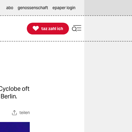
abo
genossenschaft
epaper login

taz zahl ich
taz zahl ich
 Cyclobe oft
Berlin.
teilen