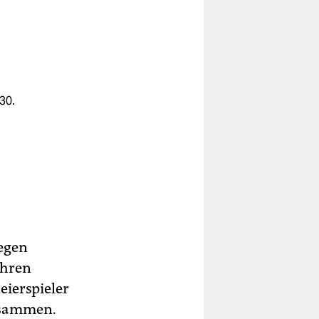
30.
legen
ahren
eierspieler
zusammen.