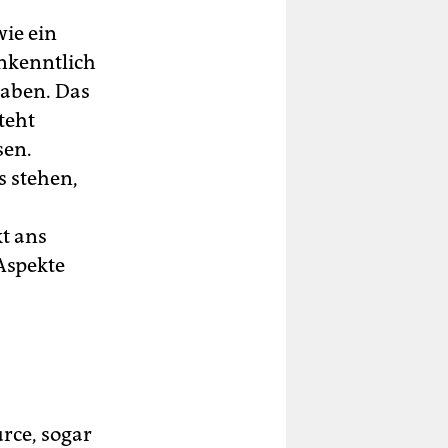
wie ein
unkenntlich
haben. Das
teht
sen.
s stehen,
kt ans
Aspekte
urce, sogar