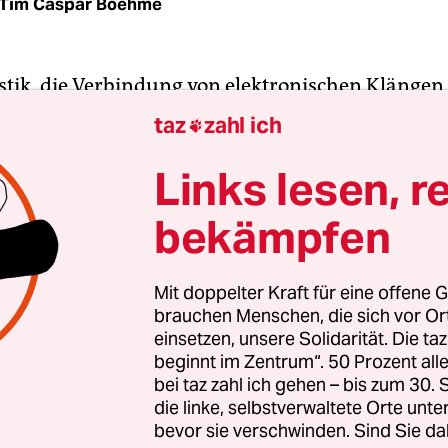
Tim Caspar Boehme
stik, die Verbindung von elektronischen Klängen
n Instrumenten, ist eine der andauernden Obses
taz
zahl ich

k. Komponisten versuchen auf unterschiedlichst
en Welten zu verbinden.
Links lesen, r
bekämpfen
oakustisch kann man auch die musikalischen Beit
 Band Cyclobe bezeichnen, die zwar nicht zur Ne
 werden, in ihren Bemühungen um neue Klangfa
Mit doppelter Kraft für eine offene G
brauchen Menschen, die sich vor O
akulärer als manche ihrer akademischen Kollegen
einsetzen, unsere Solidarität. Die ta
beginnt im Zentrum“. 50 Prozent a
bei taz zahl ich gehen – bis zum 30
die linke, selbstverwaltete Orte unte
bevor sie verschwinden. Sind Sie da