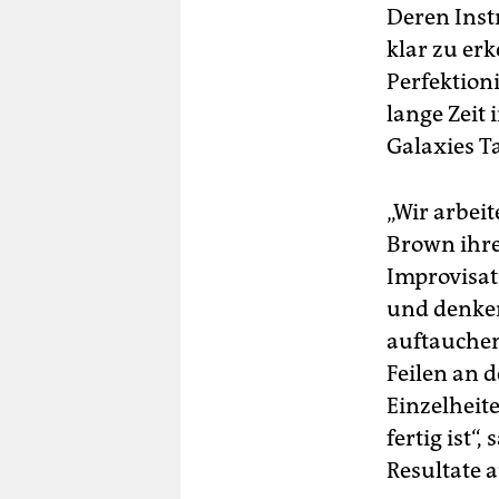
Deren Inst
klar zu er
Perfektion
lange Zeit
Galaxies Ta
„Wir arbei
Brown ihre
Improvisat
und denke
auftauchen
Feilen an 
Einzelheite
fertig ist“
Resultate a