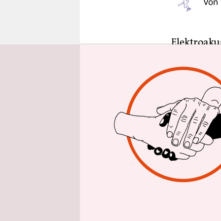
Von
epaper login
Elektroaku
akustische
Neuen Musi
diese beid
Als elektr
britischen
gerechnet
aber spekt