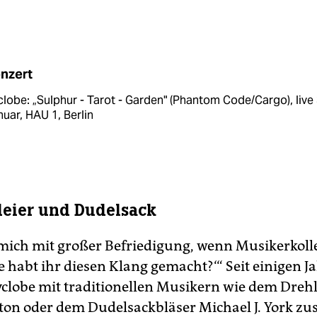
nzert
lobe: „Sulphur - Tarot - Garden" (Phantom Code/Cargo), live 
uar, HAU 1, Berlin
leier und Dudelsack
t mich mit großer Befriedigung, wenn Musikerkol
e habt ihr diesen Klang gemacht?‘“ Seit einigen J
yclobe mit traditionellen Musikern wie dem Drehl
leton oder dem Dudelsackbläser Michael J. York 