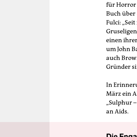
für Horror 
Buch über 
Fulci: „Se
Gruseligen
einen ihrer
um John Ba
auch Brown
Gründer si
In Erinner
März ein A
„Sulphur – 
an Aids.
Die Enga