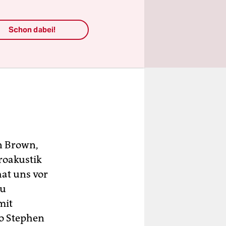
Schon dabei!
n Brown,
troakustik
at uns vor
zu
mit
so Stephen