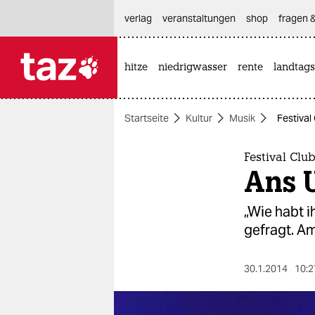
hautnavigation anspringen
hauptinhalt anspringen
footer anspringen
verlag
veranstaltungen
shop
fragen &
hitze
niedrigwasser
rente
landtags

taz zahl ich
taz zahl ich
Startseite
Kultur
Musik
Festival
themen
politik
Festival Clu
Ans 
öko
„Wie habt i
gesellschaft
gefragt. Am
kultur
30.1.2014
10:2
sport