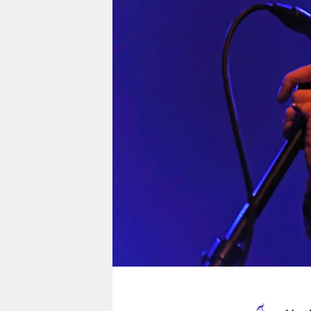
berlin
nord
wahrheit
verlag
verlag
veranstaltungen
shop
fragen & hilfe
unterstützen
abo
genossenschaft