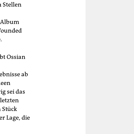
 Stellen
m Album
„Wounded
.
ibt Ossian
ebnisse ab
deen
ig sei das
letzten
n Stück
er Lage, die