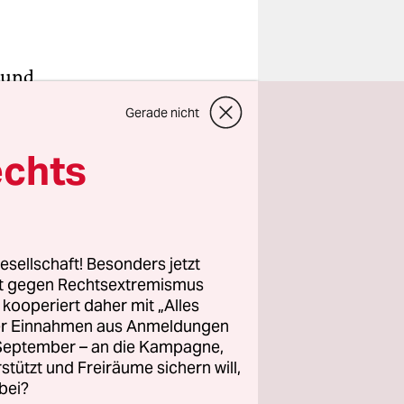
 und
sionen der
Gerade nicht
e Weise,
echts
räge der
uen Musik
rben dafür
esellschaft! Besonders jetzt
rt gegen Rechtsextremismus
 sind.
z kooperiert daher mit „Alles
ller Einnahmen aus Anmeldungen
. September – an die Kampagne,
rstützt und Freiräume sichern will,
bei?