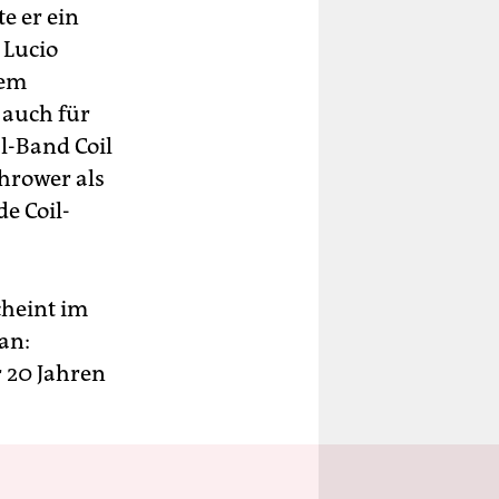
e er ein
 Lucio
lem
 auch für
al-Band Coil
hrower als
e Coil-
cheint im
an:
r 20 Jahren