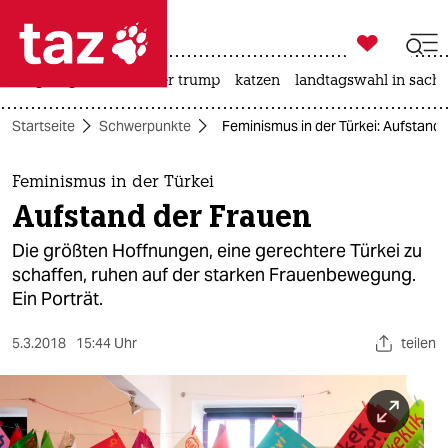

taz zahl ich
bergsteigen
usa unter trump
katzen
landtagswahl in sachs

taz zahl ich
Startseite
Schwerpunkte
Feminismus in der Türkei: Aufstand
taz zahl ich
themen
Feminismus in der Türkei
Aufstand der Frauen
politik
Die größten Hoffnungen, eine gerechtere Türkei zu
öko
schaffen, ruhen auf der starken Frauenbewegung.
Ein Porträt.
gesellschaft
5.3.2018
15:44 Uhr
teilen
kultur
sport