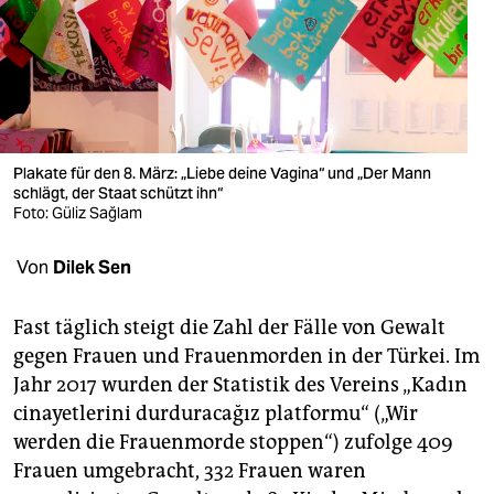
berlin
nord
wahrheit
verlag
Plakate für den 8. März: „Liebe deine Vagina“ und „Der Mann
verlag
schlägt, der Staat schützt ihn“
Foto: Güliz Sağlam
veranstaltungen
Von
Dilek Sen
shop
fragen & hilfe
Fast täglich steigt die Zahl der Fälle von Gewalt
gegen Frauen und Frauenmorden in der Türkei. Im
unterstützen
Jahr 2017 wurden der Statistik des Vereins „Kadın
abo
cinayetlerini durduracağız platformu“ („Wir
werden die Frauenmorde stoppen“) zufolge 409
genossenschaft
Frauen umgebracht, 332 Frauen waren