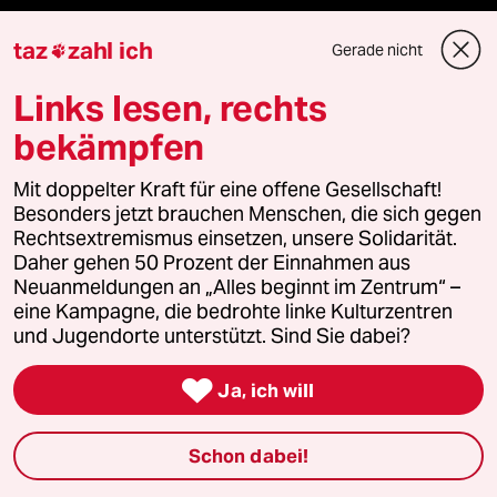
taz
zahl ich
Le Monde diplomatique
Gerade nicht

Links lesen, rechts
taz Archiv
bekämpfen
Mit doppelter Kraft für eine offene Gesellschaft!
Mehr taz Angebote
Besonders jetzt brauchen Menschen, die sich gegen
Rechtsextremismus einsetzen, unsere Solidarität.
Daher gehen 50 Prozent der Einnahmen aus
Reisen
Neuanmeldungen an „Alles beginnt im Zentrum“ –
eine Kampagne, die bedrohte linke Kulturzentren
Kantine
und Jugendorte unterstützt. Sind Sie dabei?
Shop

Ja, ich will
Anzeigen
Schon dabei!