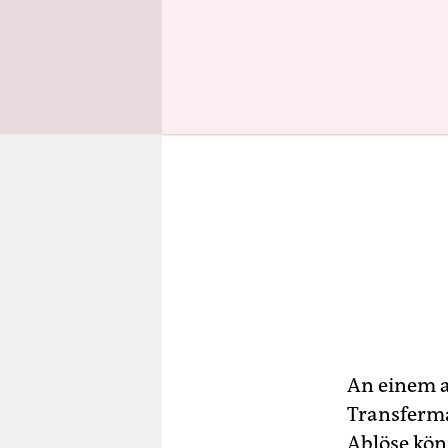
An einem a
Transferma
Ablöse kön