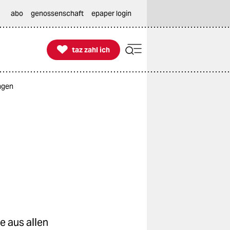
abo
genossenschaft
epaper login

taz zahl ich
taz zahl ich
ngen
e aus allen