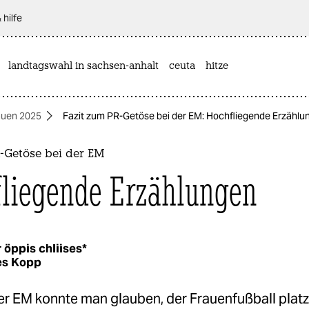
 hilfe
landtagswahl in sachsen-anhalt
ceuta
hitze
auen 2025
Fazit zum PR-Getöse bei der EM: Hochfliegende Erzählu
R-Getöse bei der EM
liegende Erzählungen
 öppis chliises*
es Kopp
r EM konnte man glauben, der Frauenfußball platz