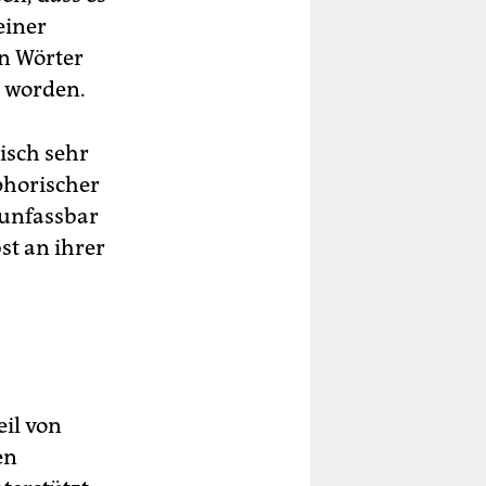
einer
en Wörter
 worden.
isch sehr
phorischer
 unfassbar
st an ihrer
il von
en