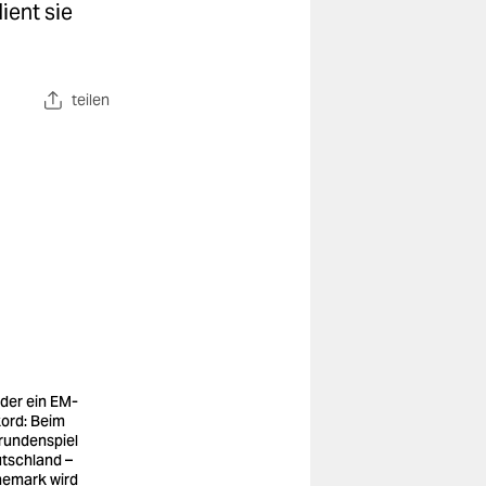
ient sie
teilen
der ein EM-
ord: Beim
rundenspiel
tschland –
emark wird