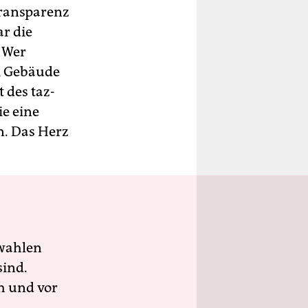
 Transparenz
r die
. Wer
m Gebäude
 des taz-
ie eine
n. Das Herz
wahlen
sind.
h und vor