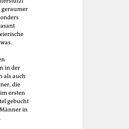
terstützt
it geraumer
esonders
rasant
eierische
twas.
en
n in der
n als auch
ner, die
eim ersten
tel gebucht
r Männer in
.