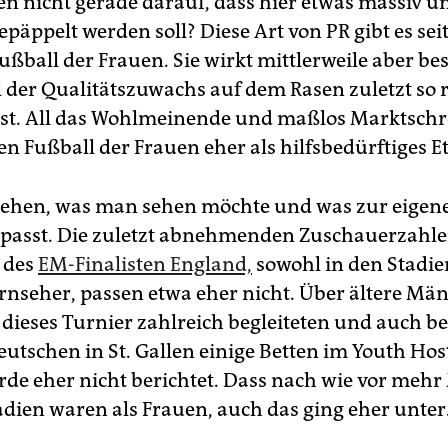
n nicht gerade darauf, dass hier etwas massiv un
päppelt werden soll? Diese Art von PR gibt es se
ußball der Frauen. Sie wirkt mittlerweile aber b
il der Qualitätszuwachs auf dem Rasen zuletzt so 
st. All das Wohlmeinende und maßlos Marktschr
en Fußball der Frauen eher als hilfsbedürftiges E
sehen, was man sehen möchte und was zur eigen
passt. Die zuletzt abnehmenden Zuschauerzahle
a des
EM-Finalisten England,
sowohl in den Stadie
rnseher, passen etwa eher nicht. Über ältere Män
dieses Turnier zahlreich begleiteten und auch b
eutschen in St. Gallen einige Betten im Youth Hos
rde eher nicht berichtet. Dass nach wie vor meh
dien waren als Frauen, auch das ging eher unter