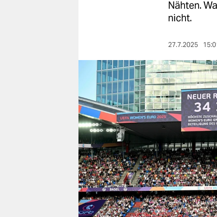
berlin
Nähten. Wa
nicht.
nord
wahrheit
27.7.2025
15:0
verlag
verlag
veranstaltungen
shop
fragen & hilfe
unterstützen
abo
genossenschaft