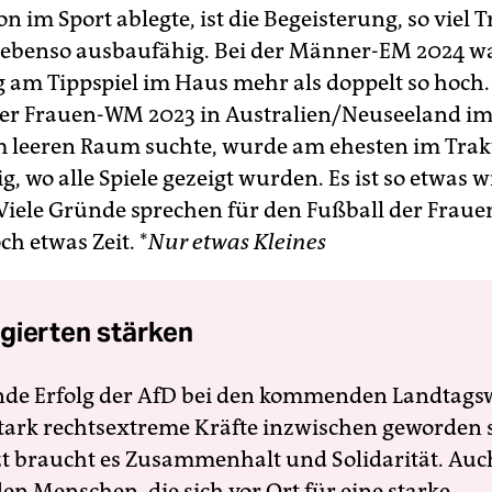
on im Sport ablegte, ist die Begeisterung, so viel
 ebenso ausbaufähig. Bei der Männer-EM 2024 wa
g am Tippspiel im Haus mehr als doppelt so hoch
er Frauen-WM 2023 in Australien/Neuseeland i
 leeren Raum suchte, wurde am ehesten im Trakt
g, wo alle Spiele gezeigt wurden. Es ist so etwas w
 Viele Gründe sprechen für den Fußball der Fraue
h etwas Zeit. *
Nur etwas Kleines
gierten stärken
nde Erfolg der AfD bei den kommenden Landtags
 stark rechtsextreme Kräfte inzwischen geworden 
zt braucht es Zusammenhalt und Solidarität. Auc
en Menschen, die sich vor Ort für eine starke