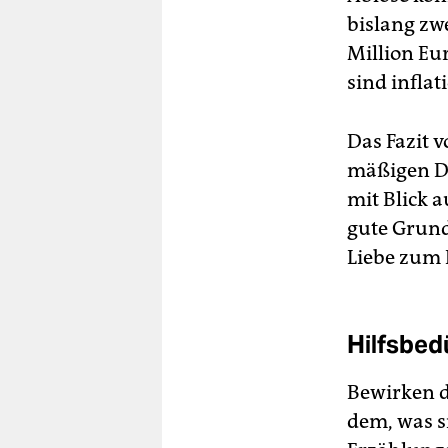
bislang zw
Million Eu
sind infl
Das Fazit 
mäßigen DF
mit Blick 
gute Grund
Liebe zum 
Hilfsbed
Bewirken d
dem, was s