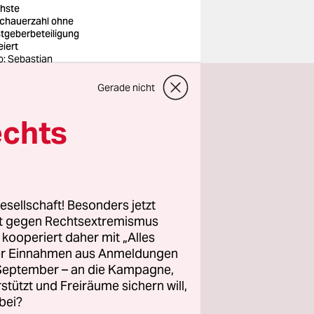
hste
chauerzahl ohne
tgeberbeteiligung
eiert
o: Sebastian
istoph
lnow/dpa
Gerade nicht
echts
en die
um diese
und lärmte
rsuchen,
esellschaft! Besonders jetzt
rt gegen Rechtsextremismus
z kooperiert daher mit „Alles
n nur ihr
ller Einnahmen aus Anmeldungen
. September – an die Kampagne,
, welche
rstützt und Freiräume sichern will,
 haben?
bei?