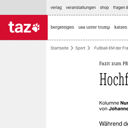
hautnavigation anspringen
hauptinhalt anspringen
footer anspringen
verlag
veranstaltungen
shop
fragen &
bergsteigen
usa unter trump
katzen

taz zahl ich
taz zahl ich
Startseite
Sport
Fußball-EM der Fr
themen
politik
Fazit zum P
Hochf
öko
gesellschaft
kultur
Kolumne
Nur
von
Johann
sport
Während de