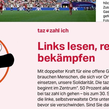
höc
Zus
Gas
gef
Fot
Chr
taz
zahl ich
Gol

Links lesen, r
enig sehne ich mich schon nach Stille. Mir dröhn
en von dem gut dreiwöchigen PR-Geschrei rund 
bekämpfen
 Die UEFA-Direktorin Nadine Keßler schwärmte 
lbfinale: „Die Leute schlagen sich um Tickets, ve
Mit doppelter Kraft für eine offene G
noch irgendwo ins Stadion reinzukommen.“
brauchen Menschen, die sich vor O
einsetzen, unsere Solidarität. Die ta
en spielten sich in meinem Kopf ab. Wo blieb den
beginnt im Zentrum“. 50 Prozent a
bei taz zahl ich gehen – bis zum 30
e Schweizer Polizei, Sicherheitskräfte und Armee
die linke, selbstverwaltete Orte unte
äre Lage offenkundig gut in den Griff bekommen
bevor sie verschwinden. Sind Sie da