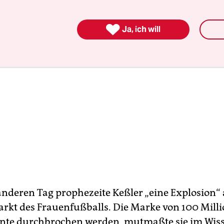

Ja, ich will
nderen Tag prophezeite Keßler „eine Explosion“
rkt des Frauenfußballs. Die Marke von 100 Milli
nte durchbrochen werden, mutmaßte sie im Wisse