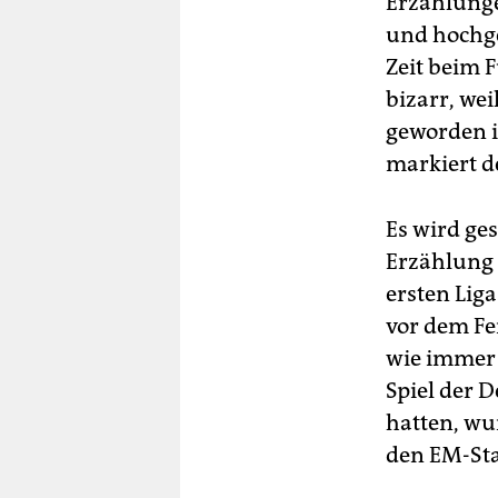
Erzählunge
und hochge
Zeit beim F
bizarr, we
geworden i
markiert d
Es wird ge
Erzählung 
ersten Lig
vor dem Fe
wie immer 
Spiel der D
hatten, wu
den EM-Sta