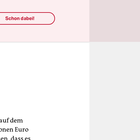
Schon dabei!
 auf dem
o­nen Euro
n, dass es