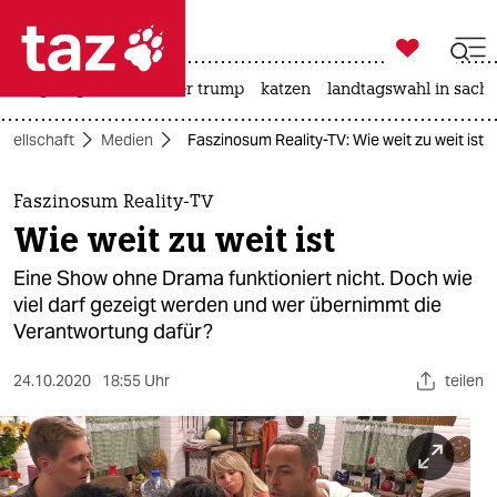

taz zahl ich
bergsteigen
usa unter trump
katzen
landtagswahl in sachs

taz zahl ich
esellschaft
Medien
Faszinosum Reality-TV: Wie weit zu weit ist
taz zahl ich
themen
Faszinosum Reality-TV
Wie weit zu weit ist
politik
Eine Show ohne Drama funktioniert nicht. Doch wie
öko
viel darf gezeigt werden und wer übernimmt die
Verantwortung dafür?
gesellschaft
24.10.2020
18:55 Uhr
teilen
kultur
sport