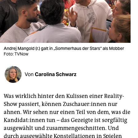
berlin
nord
wahrheit
verlag
Andrej Mangold (r.) galt in „Sommerhaus der Stars“ als Mobber
verlag
Foto: TVNow
veranstaltungen
Von
Carolina Schwarz
shop
fragen & hilfe
Was wirklich hinter den Kulissen einer Reality-
unterstützen
Show passiert, können Zuschauer:innen nur
ahnen. Wir sehen nur einen Teil von dem, was die
abo
Kandidat:innen tun – das Gezeigte ist sorgfältig
genossenschaft
ausgewählt und zusammengeschnitten. Und
durch ausgewählte Konstellationen in Spielen