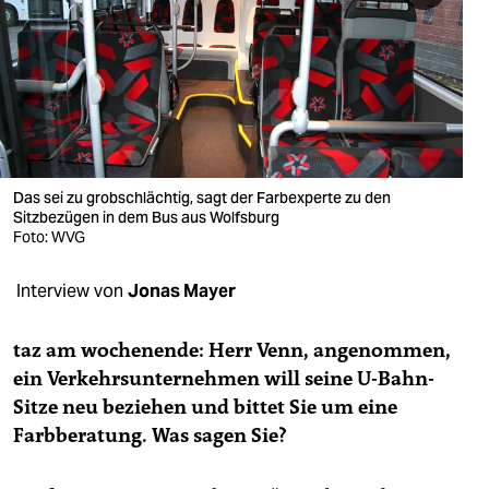
berlin
nord
wahrheit
verlag
verlag
Das sei zu grobschlächtig, sagt der Farbexperte zu den
Sitzbezügen in dem Bus aus Wolfsburg
veranstaltungen
Foto: WVG
shop
Interview von
Jonas Mayer
fragen & hilfe
taz am wochenende: Herr Venn, angenommen,
unterstützen
ein Verkehrsunternehmen will seine U-Bahn-
Sitze neu beziehen und bittet Sie um eine
abo
Farbberatung. Was sagen Sie?
genossenschaft