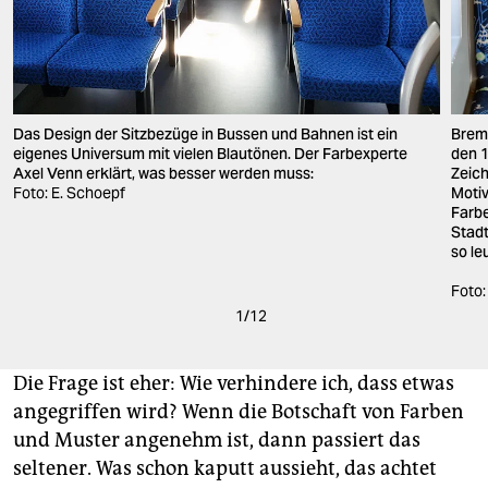
Breme
Das Design der Sitzbezüge in Bussen und Bahnen ist ein
den 
eigenes Universum mit vielen Blautönen. Der Farbexperte
Zeich
Axel Venn erklärt, was besser werden muss:
Motiv
Foto: E. Schoepf
Farbe
Stadt
so le
Foto
1
/
12
Die Frage ist eher: Wie verhindere ich, dass etwas
angegriffen wird? Wenn die Botschaft von Farben
und Muster angenehm ist, dann passiert das
seltener. Was schon kaputt aussieht, das achtet