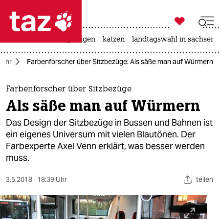

taz zahl ich
ceuta
hitze
bergsteigen
katzen
landtagswahl in sachsen-

taz zahl ich
kehr
Farbenforscher über Sitzbezüge: Als säße man auf Würmern
taz zahl ich
themen
Farbenforscher über Sitzbezüge
Als säße man auf Würmern
politik
Das Design der Sitzbezüge in Bussen und Bahnen ist
öko
ein eigenes Universum mit vielen Blautönen. Der
Farbexperte Axel Venn erklärt, was besser werden
gesellschaft
muss.
kultur
3.5.2018
18:39 Uhr
teilen
sport