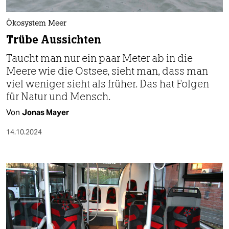
berlin
nord
Ökosystem Meer
Trübe Aussichten
wahrheit
Taucht man nur ein paar Meter ab in die
verlag
Meere wie die Ostsee, sieht man, dass man
viel weniger sieht als früher. Das hat Folgen
verlag
für Natur und Mensch.
veranstaltungen
Von
Jonas Mayer
shop
14.10.2024
fragen & hilfe
unterstützen
abo
genossenschaft