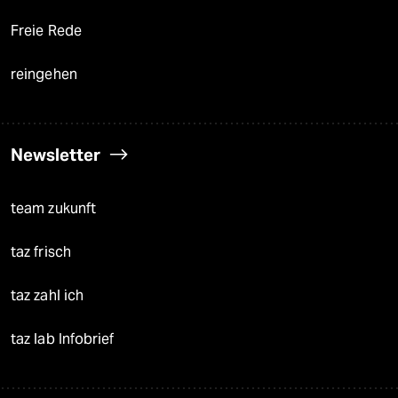
Freie Rede
reingehen
Newsletter
team zukunft
taz frisch
taz zahl ich
taz lab Infobrief