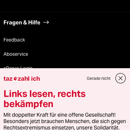
Fragen & Hilfe
Feedback
Aboservice
ePaper Login
taz
zahl ich
Gerade nicht

Downloads für Abonnierende
Links lesen, rechts
bekämpfen
© 2026 taz Verlags und Vertriebs GmbH
Alle Rechte vorbehalten. Bei rechtlichen Fragen oder für Genehmigungen
Mit doppelter Kraft für eine offene Gesellschaft!
wenden Sie sich bitte an
lizenzen@taz.de
Besonders jetzt brauchen Menschen, die sich gegen
Rechtsextremismus einsetzen, unsere Solidarität.