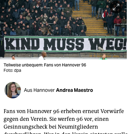
berlin
nord
wahrheit
verlag
verlag
veranstaltungen
Teilweise unbequem: Fans von Hannover 96
Foto: dpa
shop
fragen & hilfe
Aus Hannover
Andrea Maestro
unterstützen
Fans von Hannover 96 erheben erneut Vorwürfe
abo
gegen den Verein. Sie werfen 96 vor, einen
genossenschaft
Gesinnungscheck bei Neumitgliedern