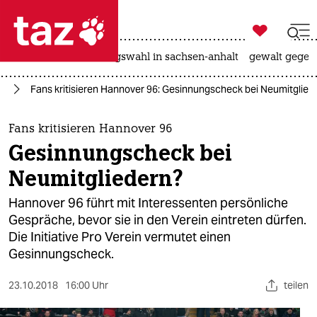

taz zahl ich
hitze
surfen
landtagswahl in sachsen-anhalt
gewalt gegen

taz zahl ich
rd
Fans kritisieren Hannover 96: Gesinnungscheck bei Neumitglied
taz zahl ich
themen
Fans kritisieren Hannover 96
Gesinnungscheck bei
politik
Neumitgliedern?
öko
Hannover 96 führt mit Interessenten persönliche
Gespräche, bevor sie in den Verein eintreten dürfen.
gesellschaft
Die Initiative Pro Verein vermutet einen
Gesinnungscheck.
kultur
sport
23.10.2018
16:00 Uhr
teilen