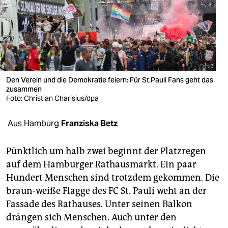
berlin
nord
wahrheit
verlag
Den Verein und die Demokratie feiern: Für St.Pauli Fans geht das
zusammen
verlag
Foto: Christian Charisius/dpa
veranstaltungen
Aus Hamburg
Franziska Betz
shop
fragen & hilfe
Pünktlich um halb zwei beginnt der Platzregen
auf dem Hamburger Rathausmarkt. Ein paar
unterstützen
Hundert Menschen sind trotzdem gekommen. Die
braun-weiße Flagge des FC St. Pauli weht an der
abo
Fassade des Rathauses. Unter seinen Balkon
genossenschaft
drängen sich Menschen. Auch unter den