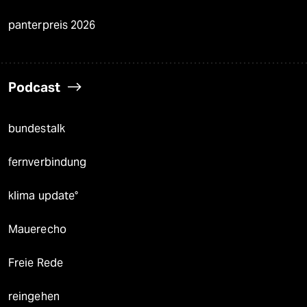
panterpreis 2026
Podcast
bundestalk
fernverbindung
klima update°
Mauerecho
Freie Rede
reingehen