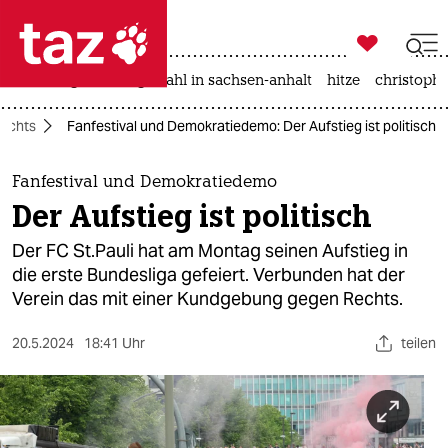

taz zahl ich
iran-krieg
landtagswahl in sachsen-anhalt
hitze
christophe

taz zahl ich
echts
Fanfestival und Demokratiedemo: Der Aufstieg ist politisch
taz zahl ich
themen
Fanfestival und Demokratiedemo
Der Aufstieg ist politisch
politik
Der FC St.Pauli hat am Montag seinen Aufstieg in
öko
die erste Bundesliga gefeiert. Verbunden hat der
Verein das mit einer Kundgebung gegen Rechts.
gesellschaft
20.5.2024
18:41 Uhr
teilen
kultur
sport