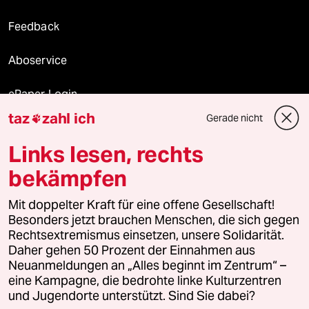
Feedback
Aboservice
ePaper Login
taz
zahl ich
Gerade nicht

Downloads für Abonnierende
Links lesen, rechts
bekämpfen
© 2026 taz Verlags und Vertriebs GmbH
Mit doppelter Kraft für eine offene Gesellschaft!
Alle Rechte vorbehalten. Bei rechtlichen Fragen oder für Genehmigungen
wenden Sie sich bitte an
lizenzen@taz.de
Besonders jetzt brauchen Menschen, die sich gegen
Rechtsextremismus einsetzen, unsere Solidarität.
Daher gehen 50 Prozent der Einnahmen aus
Feedback
Redaktionsstatut
Kommune-Richtlinien
KI-
Neuanmeldungen an „Alles beginnt im Zentrum“ –
eine Kampagne, die bedrohte linke Kulturzentren
Leitlinie
Informant
Datenschutz
Impressum
AGB
und Jugendorte unterstützt. Sind Sie dabei?