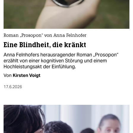
berlin
nord
wahrheit
Roman „Prosopon“ von Anna Felnhofer
verlag
Eine Blindheit, die kränkt
verlag
Anna Felnhofers herausragender Roman „Prosopon“
erzählt von einer kognitiven Störung und einem
veranstaltungen
Hochleistungsakt der Einfühlung.
shop
Von
Kirsten Voigt
fragen & hilfe
17.6.2026
unterstützen
abo
genossenschaft