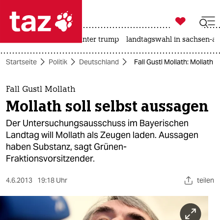

taz zahl ich
nahost-konflikt
usa unter trump
landtagswahl in sachsen-an

taz zahl ich
Startseite
Politik
Deutschland
Fall Gustl Mollath: Mollath 
taz zahl ich
themen
Fall Gustl Mollath
Mollath soll selbst aussagen
politik
Der Untersuchungsausschuss im Bayerischen
öko
Landtag will Mollath als Zeugen laden. Aussagen
haben Substanz, sagt Grünen-
gesellschaft
Fraktionsvorsitzender.
kultur
4.6.2013
19:18 Uhr
teilen
sport