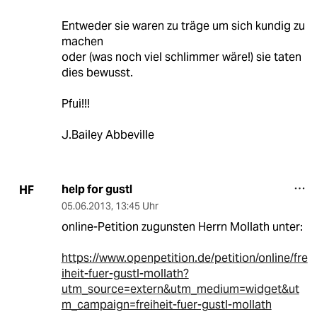
Entweder sie waren zu träge um sich kundig zu
machen
oder (was noch viel schlimmer wäre!) sie taten
dies bewusst.
Pfui!!!
J.Bailey Abbeville
help for gustl
HF
05.06.2013
,
13:45 Uhr
online-Petition zugunsten Herrn Mollath unter:
https://www.openpetition.de/petition/online/fre
iheit-fuer-gustl-mollath?
utm_source=extern&utm_medium=widget&ut
m_campaign=freiheit-fuer-gustl-mollath