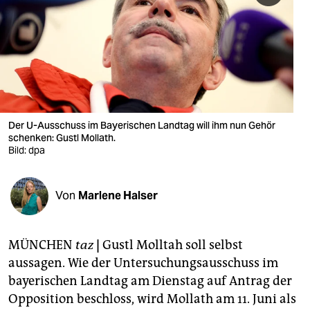
berlin
nord
wahrheit
verlag
verlag
Der U-Ausschuss im Bayerischen Landtag will ihm nun Gehör
schenken: Gustl Mollath.
veranstaltungen
Bild: dpa
shop
Von
Marlene Halser
fragen & hilfe
unterstützen
MÜNCHEN
taz
|
Gustl Molltah soll selbst
abo
aussagen. Wie der Untersuchungsausschuss im
bayerischen Landtag am Dienstag auf Antrag der
genossenschaft
Opposition beschloss, wird Mollath am 11. Juni als