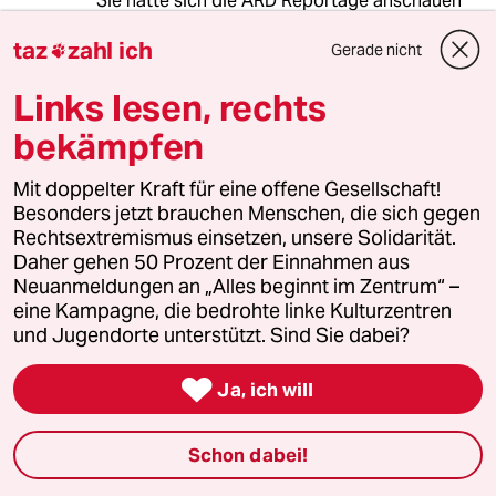
Sie hätte sich die ARD Reportage anschauen
bzw. mutiger sein müssen.
taz
zahl ich
Hier ist von einem Richter Otto Brixner die
Gerade nicht

Rede,
Links lesen, rechts
der über einem Sportverein mit dem Liebhaber
der Ex-Frau Mollaths befreundet war.
bekämpfen
Schon allein wegen dieser Tatsache hätte
Mit doppelter Kraft für eine offene Gesellschaft!
der Richter sich schon als befangen im
Besonders jetzt brauchen Menschen, die sich gegen
Verfahren
Rechtsextremismus einsetzen, unsere Solidarität.
gegen Mollath freistellen müssen!!!
Daher gehen 50 Prozent der Einnahmen aus
Und er hätte selbst ganz deutlich diese
Neuanmeldungen an „Alles beginnt im Zentrum“ –
Beziehung
eine Kampagne, die bedrohte linke Kulturzentren
öffentlich zur Sprache bringen müssen.
und Jugendorte unterstützt. Sind Sie dabei?
Der Gedanke liegt letzlich nahe, dass

Ja, ich will
die Exfrau von Mollath als
Steuerflüchtlingsgehilfin
erhebliches Wissen über einflussreiche
Schon dabei!
Personen hat,
die sie des Steuerbetrugs bezichtigen könnte