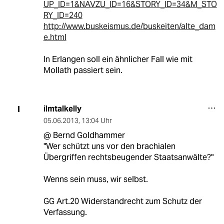
UP_ID=1&NAVZU_ID=16&STORY_ID=34&M_STO
RY_ID=240
http://www.buskeismus.de/buskeiten/alte_dam
e.html
In Erlangen soll ein ähnlicher Fall wie mit
Mollath passiert sein.
ilmtalkelly
I
05.06.2013
,
13:04 Uhr
@ Bernd Goldhammer
"Wer schützt uns vor den brachialen
Übergriffen rechtsbeugender Staatsanwälte?"
Wenns sein muss, wir selbst.
GG Art.20 Widerstandrecht zum Schutz der
Verfassung.