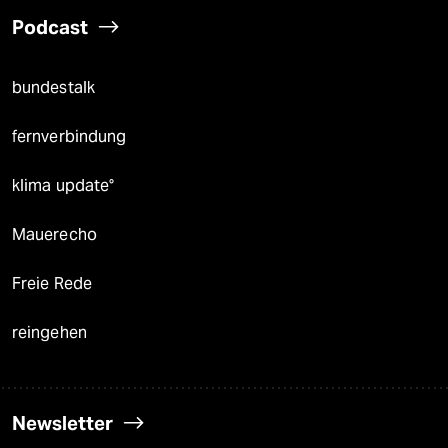
Podcast
bundestalk
fernverbindung
klima update°
Mauerecho
Freie Rede
reingehen
Newsletter