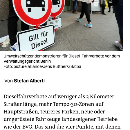
berlin
nord
wahrheit
verlag
verlag
Umweltschützer demonstrieren für Diesel-Fahrverbote vor dem
Verwaltungsgericht Berlin
veranstaltungen
Foto: picture alliance/Jens Büttner/ZB/dpa
shop
Von
Stefan Alberti
fragen & hilfe
unterstützen
Dieselfahrverbote auf weniger als 3 Kilometer
Straßenlänge, mehr Tempo-30-Zonen auf
abo
Hauptstraßen, teureres Parken, neue oder
umgerüstete Fahrzeuge landeseigener Betriebe
genossenschaft
wie der BVG. Das sind die vier Punkte, mit denen