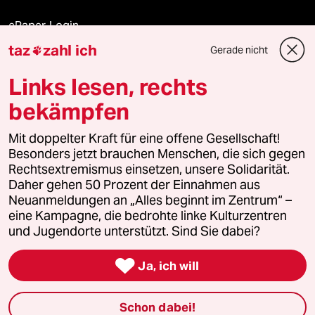
ePaper Login
taz
zahl ich
Gerade nicht

Downloads für Abonnierende
Links lesen, rechts
bekämpfen
© 2026 taz Verlags und Vertriebs GmbH
Alle Rechte vorbehalten. Bei rechtlichen Fragen oder für Genehmigungen
Mit doppelter Kraft für eine offene Gesellschaft!
wenden Sie sich bitte an
lizenzen@taz.de
Besonders jetzt brauchen Menschen, die sich gegen
Rechtsextremismus einsetzen, unsere Solidarität.
Daher gehen 50 Prozent der Einnahmen aus
Feedback
Redaktionsstatut
Kommune-Richtlinien
KI-
Neuanmeldungen an „Alles beginnt im Zentrum“ –
eine Kampagne, die bedrohte linke Kulturzentren
Leitlinie
Informant
Datenschutz
Impressum
AGB
und Jugendorte unterstützt. Sind Sie dabei?
Seitenwende
Einwilligungen widerrufen (Ads)

Ja, ich will
Schon dabei!