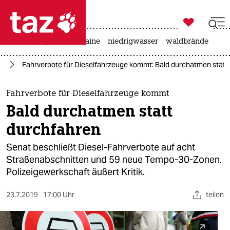

taz zahl ich
hitze
krieg in der ukraine
niedrigwasser
waldbrände

taz zahl ich
in
Fahrverbote für Dieselfahrzeuge kommt: Bald durchatmen statt
taz zahl ich
themen
Fahrverbote für Dieselfahrzeuge kommt
Bald durchatmen statt
politik
durchfahren
öko
Senat beschließt Diesel-Fahrverbote auf acht
Straßenabschnitten und 59 neue Tempo-30-Zonen.
gesellschaft
Polizeigewerkschaft äußert Kritik.
kultur
23.7.2019
17:00 Uhr
teilen
sport