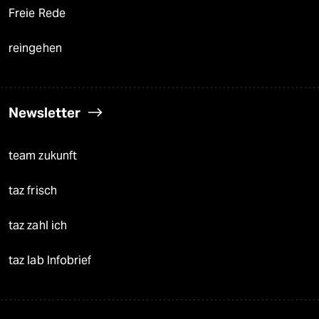
Freie Rede
reingehen
Newsletter
team zukunft
taz frisch
taz zahl ich
taz lab Infobrief