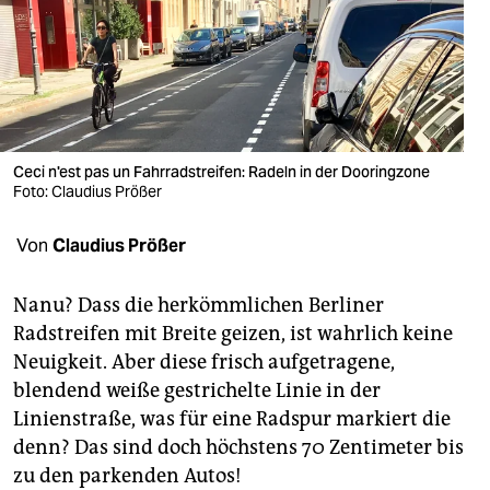
berlin
nord
wahrheit
verlag
Ceci n'est pas un Fahrradstreifen: Radeln in der Dooringzone
verlag
Foto: Claudius Prößer
veranstaltungen
Von
Claudius Prößer
shop
Nanu? Dass die herkömmlichen Berliner
fragen & hilfe
Radstreifen mit Breite geizen, ist wahrlich keine
Neuigkeit. Aber diese frisch aufgetragene,
unterstützen
blendend weiße gestrichelte Linie in der
abo
Linienstraße, was für eine Radspur markiert die
denn? Das sind doch höchstens 70 Zentimeter bis
genossenschaft
zu den parkenden Autos!