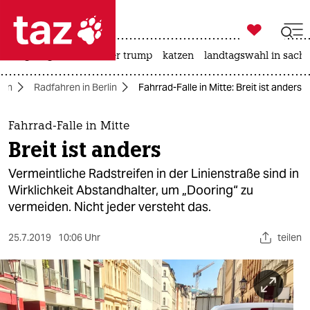

taz zahl ich
bergsteigen
usa unter trump
katzen
landtagswahl in sachs

taz zahl ich
lin
Radfahren in Berlin
Fahrrad-Falle in Mitte: Breit ist anders
taz zahl ich
themen
Fahrrad-Falle in Mitte
Breit ist anders
politik
Vermeintliche Radstreifen in der Linienstraße sind in
öko
Wirklichkeit Abstandhalter, um „Dooring“ zu
vermeiden. Nicht jeder versteht das.
gesellschaft
25.7.2019
10:06 Uhr
teilen
kultur
sport