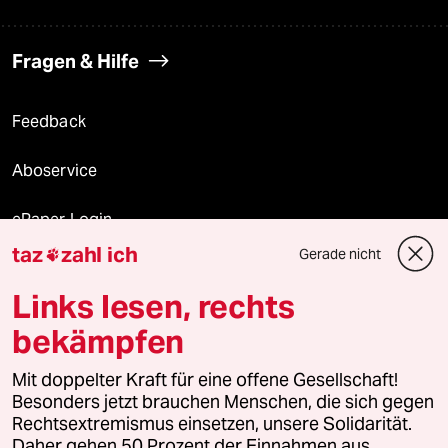
Fragen & Hilfe
Feedback
Aboservice
ePaper Login
taz
zahl ich
Gerade nicht

Downloads für Abonnierende
Links lesen, rechts
bekämpfen
© 2026 taz Verlags und Vertriebs GmbH
Alle Rechte vorbehalten. Bei rechtlichen Fragen oder für Genehmigungen
Mit doppelter Kraft für eine offene Gesellschaft!
wenden Sie sich bitte an
lizenzen@taz.de
Besonders jetzt brauchen Menschen, die sich gegen
Rechtsextremismus einsetzen, unsere Solidarität.
Daher gehen 50 Prozent der Einnahmen aus