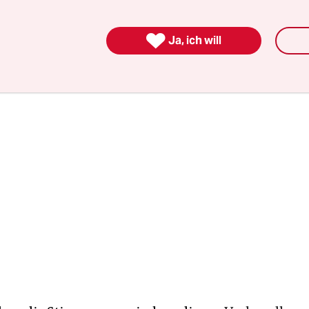
handelnde Personen aus termin­lichen Gründen ni
 stehen können. Darauf wurde keine Rücksicht 

Ja, ich will