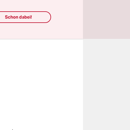
cht zur
genommen.“
Schon dabei!