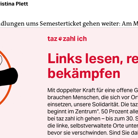
istina Plett
dlungen ums Semesterticket gehen weiter: Am 
Interessengemeinschaft Semesterticket Berlin B
taz
zahl ich

BB), die aus Studierenden Berliner und Brande
n besteht, zu einem runden Tisch geladen. Es gi
Links lesen, r
es Preises für das Semesterticket, die in den ve
bekämpfen
mer wieder strittiger Verhandlungsgegenstand
r*in­nen der Brandenburgischen und Berliner Land
Mit doppelter Kraft für eine offene G
n waren eingeladen, der Verkehrsverbund Berli
brauchen Menschen, die sich vor O
g (VBB) ebenso. Letzterer war nicht anwesend – 
einsetzen, unsere Solidarität. Die ta
beginnt im Zentrum“. 50 Prozent a
envertretung unentschuldigt. Dem widersprach
bei taz zahl ich gehen – bis zum 30
recher des VBB, auf Anfrage der taz: „Die IGSe
die linke, selbstverwaltete Orte unte
stverständlich informiert, dass zum heutigen Ze
bevor sie verschwinden. Sind Sie da