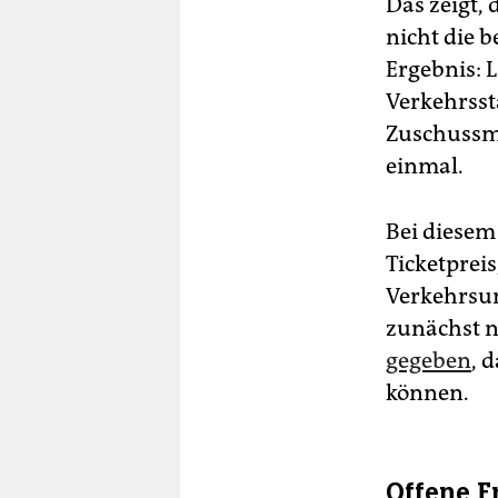
Das zeigt,
nicht die 
Ergebnis: 
Verkehrsst
Zuschussmo
einmal.
Bei diesem
Ticketprei
Verkehrsun
zunächst n
gegeben
, 
können.
Offene F