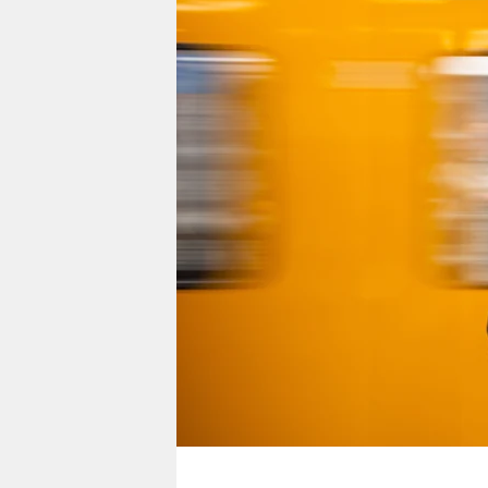
berlin
nord
wahrheit
verlag
verlag
veranstaltungen
shop
fragen & hilfe
unterstützen
abo
genossenschaft