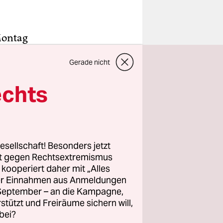
Montag
randenburg
Gerade nicht
nburger
ng um eine
echts
rgangenen
 war.
es­
esellschaft! Besonders jetzt
n
rt gegen Rechtsextremismus
laut
z kooperiert daher mit „Alles
ller Einnahmen aus Anmeldungen
 Joachim
. September – an die Kampagne,
mTixBBB
rstützt und Freiräume sichern will,
itpunkt
bei?