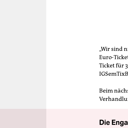
„Wir sind n
Euro-Ticket
Ticket für 
IGSemTixBB
Beim nächs
Verhandlun
Die Enga