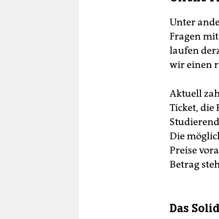
Unter ande
Fragen mit
laufen de
wir einen r
Aktuell za
Ticket, di
Studierend
Die möglic
Preise vora
Betrag ste
Das Soli