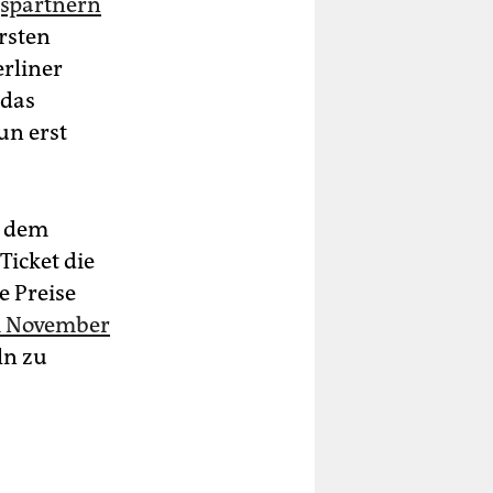
spartnern
rsten
erliner
 das
un erst
n dem
Ticket die
e Preise
 November
ln zu