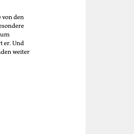
e von den
besondere
kaum
rt er. Und
nden weiter