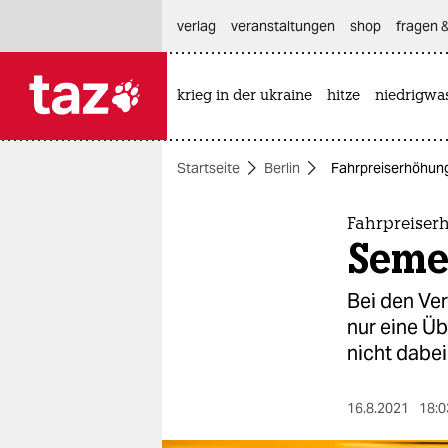
hautnavigation anspringen
hauptinhalt anspringen
footer anspringen
verlag
veranstaltungen
shop
fragen &
krieg in der ukraine
hitze
niedrigwa

taz zahl ich
taz zahl ich
Startseite
Berlin
Fahrpreiserhöhung 
themen
politik
Fahrpreiser
Semes
öko
Bei den Ve
gesellschaft
nur eine Ü
nicht dabei
kultur
sport
16.8.2021
18:0