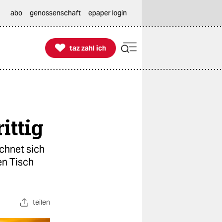
abo
genossenschaft
epaper login

taz zahl ich
taz zahl ich
ittig
chnet sich
en Tisch
teilen