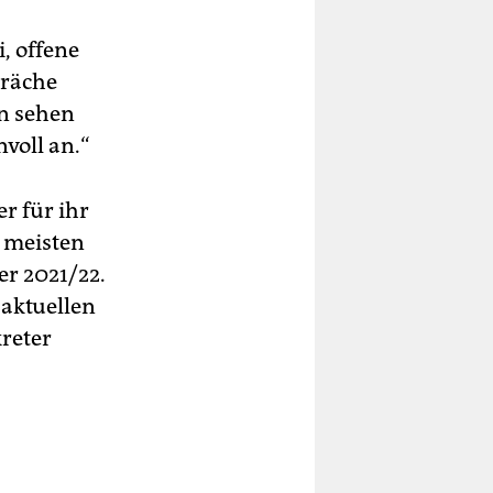
, offene
präche
n sehen
voll an.“
r für ihr
e meisten
r 2021/22.
aktuellen
kreter