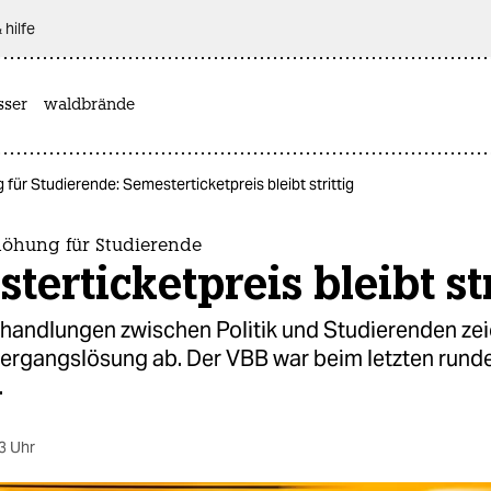
 hilfe
sser
waldbrände
für Studierende: Semesterticketpreis bleibt strittig
höhung für Studierende
terticketpreis bleibt str
rhandlungen zwischen Politik und Studierenden zei
bergangslösung ab. Der VBB war beim letzten rund
.
3 Uhr