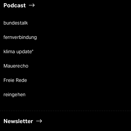
Podcast
bundestalk
fernverbindung
klima update°
Mauerecho
Freie Rede
reingehen
Newsletter