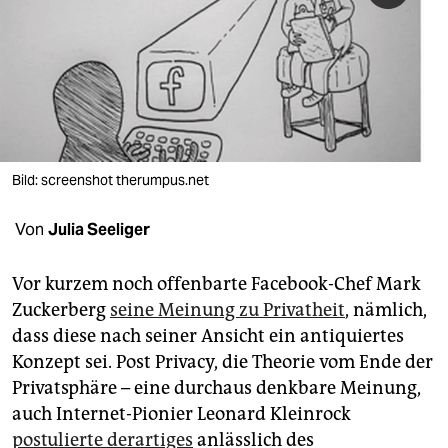
berlin
nord
wahrheit
verlag
verlag
Bild: screenshot therumpus.net
veranstaltungen
Von
Julia Seeliger
shop
Vor kurzem noch offenbarte Facebook-Chef Mark
fragen & hilfe
Zuckerberg
seine Meinung zu Privatheit
, nämlich,
unterstützen
dass diese nach seiner Ansicht ein antiquiertes
Konzept sei. Post Privacy, die Theorie vom Ende der
abo
Privatsphäre – eine durchaus denkbare Meinung,
genossenschaft
auch Internet-Pionier Leonard Kleinrock
postulierte derartiges
anlässlich des