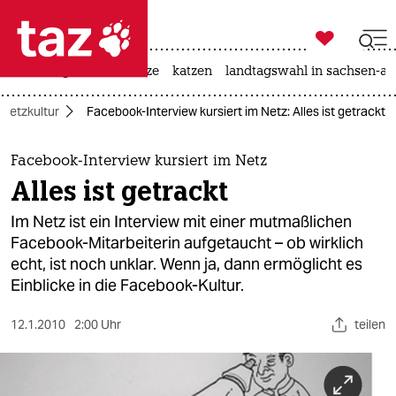

taz zahl ich
iran-krieg
ceuta
hitze
katzen
landtagswahl in sachsen-an

taz zahl ich
Netzkultur
Facebook-Interview kursiert im Netz: Alles ist getrackt
taz zahl ich
themen
Facebook-Interview kursiert im Netz
Alles ist getrackt
politik
Im Netz ist ein Interview mit einer mutmaßlichen
öko
Facebook-Mitarbeiterin aufgetaucht – ob wirklich
echt, ist noch unklar. Wenn ja, dann ermöglicht es
gesellschaft
Einblicke in die Facebook-Kultur.
kultur
12.1.2010
2:00 Uhr
teilen
sport