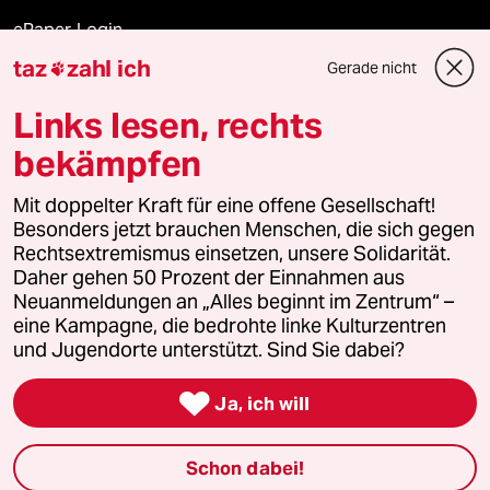
ePaper Login
taz
zahl ich
Gerade nicht

Downloads für Abonnierende
Links lesen, rechts
bekämpfen
© 2026 taz Verlags und Vertriebs GmbH
Mit doppelter Kraft für eine offene Gesellschaft!
Alle Rechte vorbehalten. Bei rechtlichen Fragen oder für Genehmigungen
wenden Sie sich bitte an
lizenzen@taz.de
Besonders jetzt brauchen Menschen, die sich gegen
Rechtsextremismus einsetzen, unsere Solidarität.
Daher gehen 50 Prozent der Einnahmen aus
Feedback
Redaktionsstatut
Kommune-Richtlinien
KI-
Neuanmeldungen an „Alles beginnt im Zentrum“ –
eine Kampagne, die bedrohte linke Kulturzentren
Leitlinie
Informant
Datenschutz
Impressum
AGB
und Jugendorte unterstützt. Sind Sie dabei?
Seitenwende
Einwilligungen widerrufen (Ads)

Ja, ich will
Schon dabei!