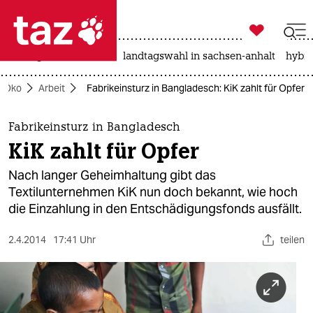

taz zahl ich
niedrigwasser
rente
landtagswahl in sachsen-anhalt
hybri

taz zahl ich
Öko
Arbeit
Fabrikeinsturz in Bangladesch: KiK zahlt für Opfer
taz zahl ich
themen
Fabrikeinsturz in Bangladesch
KiK zahlt für Opfer
politik
Nach langer Geheimhaltung gibt das
öko
Textilunternehmen KiK nun doch bekannt, wie hoch
die Einzahlung in den Entschädigungsfonds ausfällt.
gesellschaft
2.4.2014
17:41 Uhr
teilen
kultur
sport