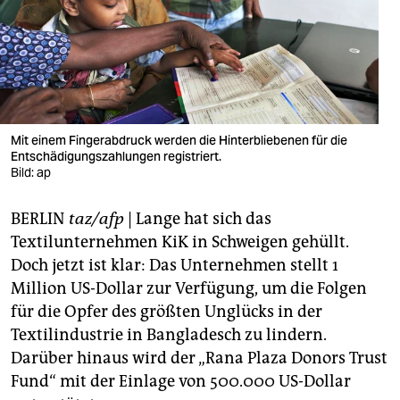
berlin
nord
wahrheit
verlag
Mit einem Fingerabdruck werden die Hinterbliebenen für die
verlag
Entschädigungszahlungen registriert.
Bild: ap
veranstaltungen
BERLIN
taz/afp
| Lange hat sich das
shop
Textilunternehmen KiK in Schweigen gehüllt.
fragen & hilfe
Doch jetzt ist klar: Das Unternehmen stellt 1
Million US-Dollar zur Verfügung, um die Folgen
unterstützen
für die Opfer des größten Unglücks in der
abo
Textilindustrie in Bangladesch zu lindern.
Darüber hinaus wird der „Rana Plaza Donors Trust
genossenschaft
Fund“ mit der Einlage von 500.000 US-Dollar