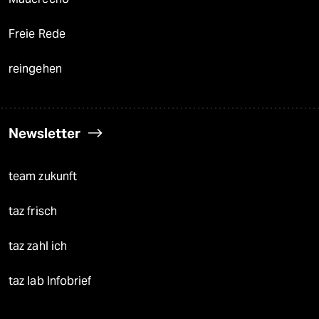
Freie Rede
reingehen
Newsletter
team zukunft
taz frisch
taz zahl ich
taz lab Infobrief