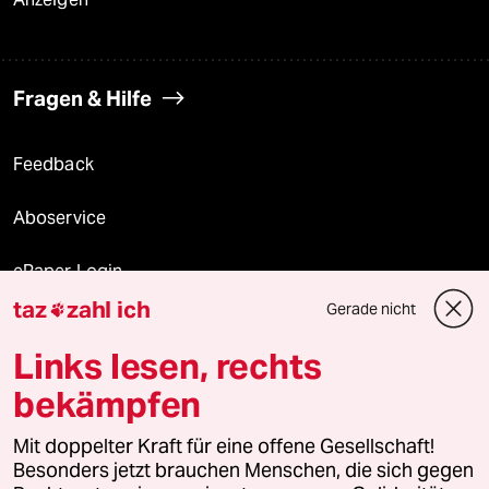
Fragen & Hilfe
Feedback
Aboservice
ePaper Login
taz
zahl ich
Gerade nicht

Downloads für Abonnierende
Links lesen, rechts
bekämpfen
© 2026 taz Verlags und Vertriebs GmbH
Alle Rechte vorbehalten. Bei rechtlichen Fragen oder für Genehmigungen
Mit doppelter Kraft für eine offene Gesellschaft!
wenden Sie sich bitte an
lizenzen@taz.de
Besonders jetzt brauchen Menschen, die sich gegen