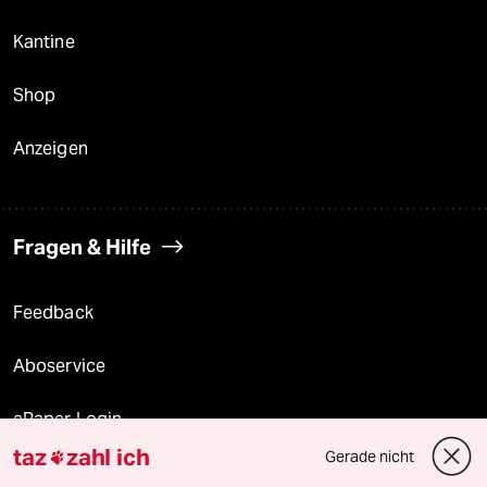
Kantine
Shop
Anzeigen
Fragen & Hilfe
Feedback
Aboservice
ePaper Login
taz
zahl ich
Gerade nicht

Downloads für Abonnierende