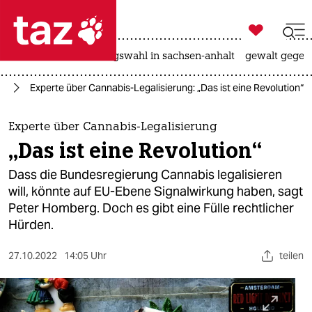

taz zahl ich
hitze
surfen
landtagswahl in sachsen-anhalt
gewalt gegen

taz zahl ich
it
Experte über Cannabis-Legalisierung: „Das ist eine Revolution“
taz zahl ich
themen
Experte über Cannabis-Legalisierung
„Das ist eine Revolution“
politik
Dass die Bundesregierung Cannabis legalisieren
öko
will, könnte auf EU-Ebene Signalwirkung haben, sagt
Peter Homberg. Doch es gibt eine Fülle rechtlicher
gesellschaft
Hürden.
kultur
27.10.2022
14:05 Uhr
teilen
sport