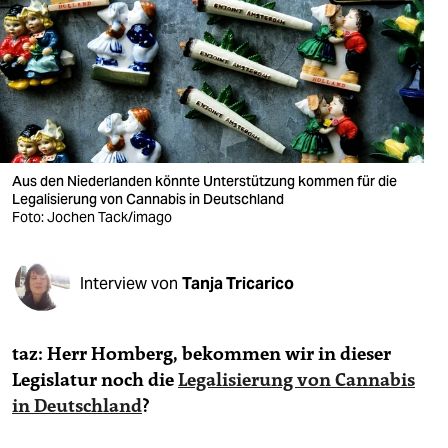
berlin
nord
wahrheit
verlag
verlag
Aus den Niederlanden könnte Unterstützung kommen für die
Legalisierung von Cannabis in Deutschland
veranstaltungen
Foto: Jochen Tack/imago
shop
Interview von
Tanja Tricarico
fragen & hilfe
unterstützen
taz: Herr Homberg, bekommen wir in dieser
abo
Legislatur noch die
Legalisierung von Cannabis
in Deutschland
?
genossenschaft