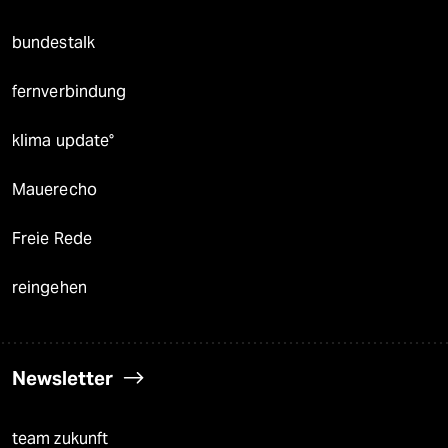
bundestalk
fernverbindung
klima update°
Mauerecho
Freie Rede
reingehen
Newsletter
team zukunft