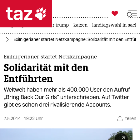

taz zahl ich
bergsteigen
usa unter trump
katzen
landtagswahl in sachs

taz zahl ich
ka
Exilnigerianer startet Netzkampagne: Solidarität mit den Entführ
taz zahl ich
themen
Exilnigerianer startet Netzkampagne
Solidarität mit den
politik
Entführten
öko
Weltweit haben mehr als 400.000 User den Aufruf
„Bring Back Our Girls“ unterschrieben. Auf Twitter
gesellschaft
gibt es schon drei rivalisierende Accounts.
kultur
7.5.2014
19:22 Uhr
teilen
sport