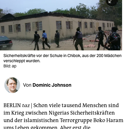
berlin
nord
wahrheit
verlag
verlag
Sicherheitskräfte vor der Schule in Chibok, aus der 200 Mädchen
verschleppt wurden.
veranstaltungen
Bild: ap
shop
fragen & hilfe
Von
Dominic Johnson
unterstützen
BERLIN
taz
| Schon viele tausend Menschen sind
abo
im Krieg zwischen Nigerias Sicherheitskräften
genossenschaft
und der islamistischen Terrorgruppe Boko Haram
ums Leben gekommen. Aber erst die