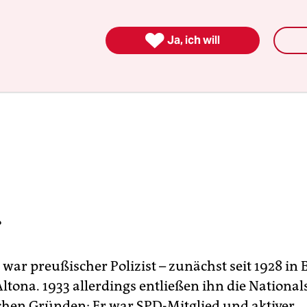

Ja, ich will
?
war preußischer Polizist – zunächst seit 1928 in 
Altona. 1933 allerdings entließen ihn die National
schen Gründen: Er war SPD-Mitglied und aktiver