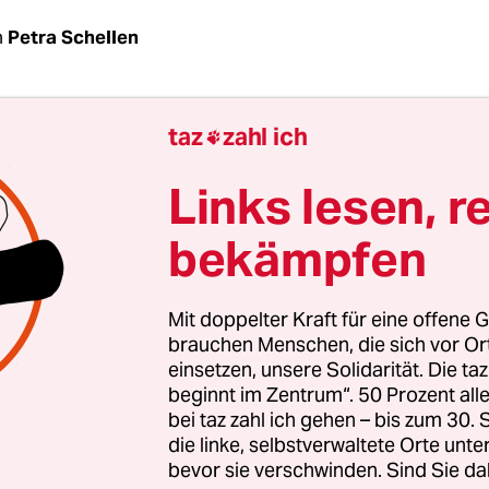
n
Petra Schellen
Kopitzsch, warum sind Sie als Historiker zur Pol
taz
zahl ich

Links lesen, r
Kopitzsch:
Als ich 1978 mein Staatsexamen ablegt
instellungs-stopp für Lehrer. Ich erhielt dann ei
bekämpfen
auftrag der Gewerkschaft Erziehung und Wissen
kriegsgeschichte zu recherchieren. Bald darauf 
Mit doppelter Kraft für eine offene G
hörde, ob ich an der Landespolizeischule Politik, 
brauchen Menschen, die sich vor O
sungsrecht sowie Deutsch lehren wolle. Das hat 
einsetzen, unsere Solidarität. Die ta
t – zumal mir die Polizei seit Kindesbeinen vertra
beginnt im Zentrum“. 50 Prozent a
bei taz zahl ich gehen – bis zum 30
die linke, selbstverwaltete Orte unte
bevor sie verschwinden. Sind Sie da