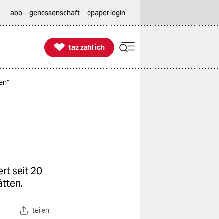
abo
genossenschaft
epaper login

taz zahl ich
taz zahl ich
en“
rt seit 20
ätten.
teilen