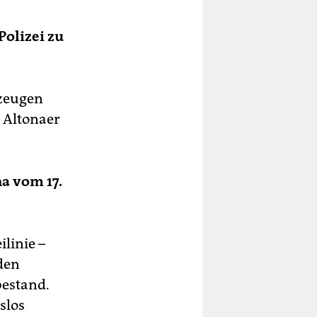
Polizei zu
tzeugen
 Altonaer
a vom 17.
linie –
den
bestand.
slos