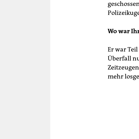
geschossen
Polizeikug
Wo war Ihr
Er war Tei
Überfall n
Zeitzeugen
mehr losge