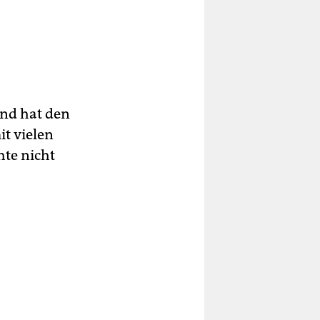
und hat den
t vielen
hte nicht