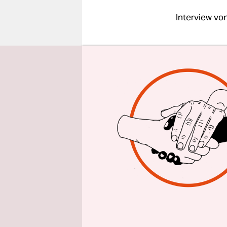
epaper login
Interview vo
taz: Herr 
gegangen?
Wolfgang 
herrschte E
Forschungs
deren Nach
die Schulbe
und Verfas
interessier