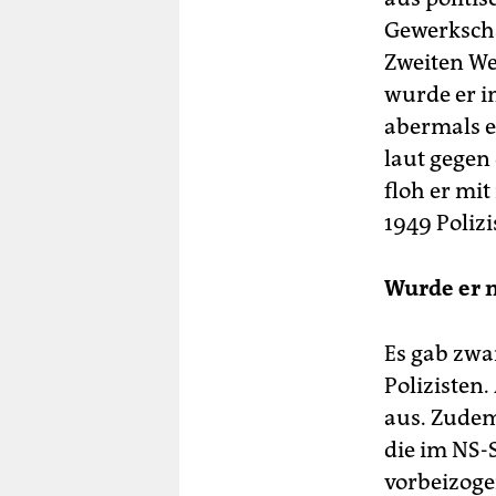
Gewerkscha
Zweiten We
wurde er i
abermals e
laut gegen
floh er mi
1949 Poliz
Wurde er n
Es gab zwa
Polizisten.
aus. Zudem
die im NS-
vorbeizoge