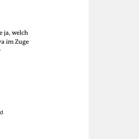
 ja, welch
wa im Zuge
r
nd