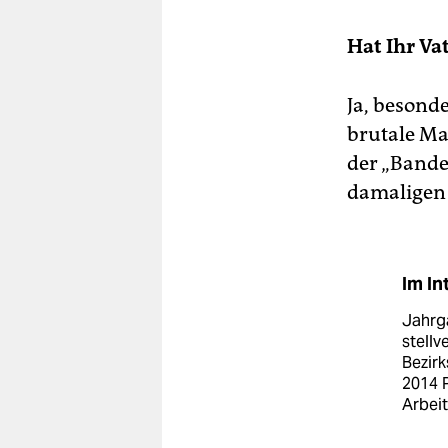
Hat Ihr Va
Ja, besonde
brutale Ma
der „Bande
damaligen
Im In
Jahrg
stellv
Bezir
2014 P
Arbei