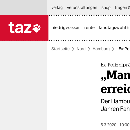
hautnavigation anspringen
hauptinhalt anspringen
footer anspringen
verlag
veranstaltungen
shop
fragen &
niedrigwasser
rente
landtagswahl i

taz zahl ich
taz zahl ich
Startseite
Nord
Hamburg
Ex-Po
themen
politik
Ex-Polizeip
„Man
öko
erre
gesellschaft
Der Hamburg
kultur
Jahren Fahr
sport
5.3.2020
10:00