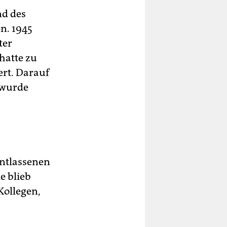
nd des
n. 1945
ter
hatte zu
rt. Darauf
 wurde
entlassenen
e blieb
Kollegen,