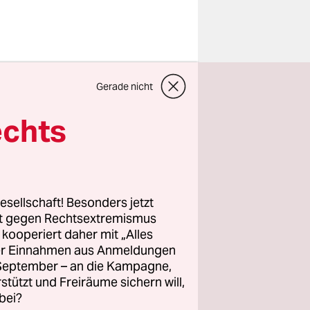
izei
Gerade nicht
echts
e,
nen
schaft, um
fragte mich
esellschaft! Besonders jetzt
Staats-
rt gegen Rechtsextremismus
mich
z kooperiert daher mit „Alles
ut war.
ller Einnahmen aus Anmeldungen
. September – an die Kampagne,
rstützt und Freiräume sichern will,
bei?