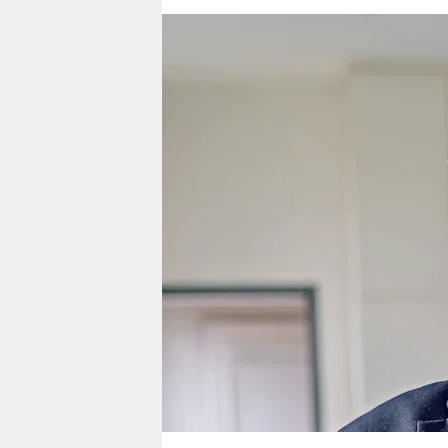
berlin
nord
wahrheit
verlag
verlag
veranstaltungen
shop
fragen & hilfe
unterstützen
abo
genossenschaft