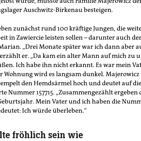
gelöst wurde, musste auch Familie Majerowicz de
gslager Auschwitz-Birkenau besteigen.
eben zunächst rund 100 kräftige Jungen, die weit
it in Zawiercie leisten sollen – darunter auch de
 Marian. „Drei Monate später war ich dann aber a
 erzählt er. „Da kam ein alter Mann auf mich zu u
ßen. Ich habe ihn nicht erkannt. Es war mein Vat
r Wohnung wird es langsam dunkel. Majerowicz
krempelt den Hemdsärmel hoch und deutet auf di
rte Nummer 157715. „Zusammengezählt ergeben d
Geburtsjahr. Mein Vater und ich haben die Num
deutet: Ich würde überleben.“
lte fröhlich sein wie