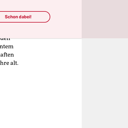
Schon dabei!
Fenster in
ug.
 den
nntem
haften
re alt.