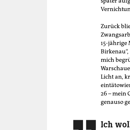
später auf
Vernichtun
Zurück bli
Zwangsarbe
15-jährige
Birkenau“,
mich begrü
Warschaue
Licht an, 
eintätowie
26 – mein 
genauso ge
Ich wol