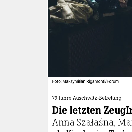
berlin
nord
wahrheit
verlag
verlag
veranstaltungen
shop
Foto: Maksymilian Rigamonti/Forum
fragen & hilfe
unterstützen
75 Jahre Auschwitz-Befreiung
Die letzten Zeug
abo
Anna Szałaśna, Ma
genossenschaft