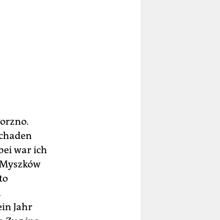
orzno.
schaden
bei war ich
n Myszków
to
n
ein Jahr