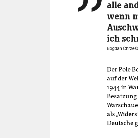

alle an
wenn mi
Auschwi
ich sch
Bogdan Chrześc
Der Pole B
auf der We
1944 in War
Besatzung 
Warschauer
als „Wider
Deutsche g