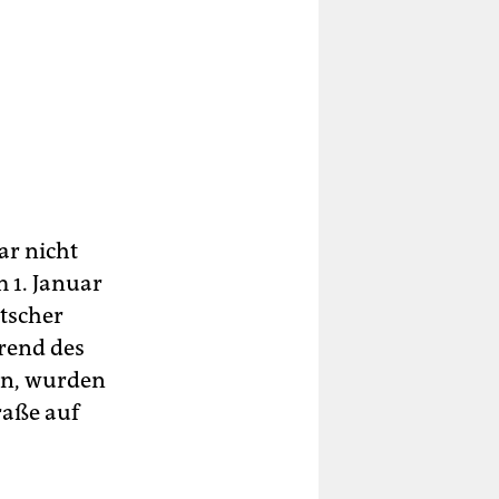
ar nicht
 1. Januar
utscher
rend des
en, wurden
raße auf