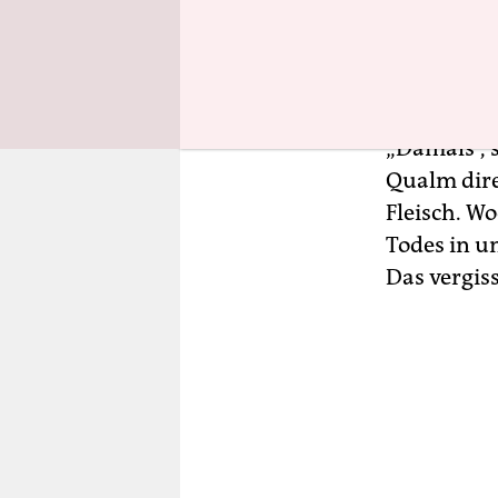
nachkame
Szałaśna f
ihrer War
„Damals“, s
Qualm dire
Fleisch. W
Todes in u
Das vergis