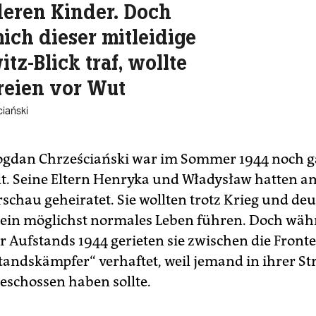
deren Kinder. Doch
ch dieser mitleidige
tz-Blick traf, wollte
reien vor Wut
iański
ogdan Chrześciański war im Sommer 1944 noch g
lt. Seine Eltern Henryka und Władysław hatten am
schau geheiratet. Sie wollten trotz Krieg und de
ein möglichst normales Leben führen. Doch wäh
 Aufstands 1944 gerieten sie zwischen die Front
standskämpfer“ verhaftet, weil jemand in ihrer St
eschossen haben sollte.