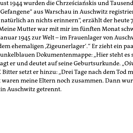
ust 1944 wurden die Chrześciańskis und Tausen
e Gefangene“ aus Warschau in Auschwitz registrier
atürlich an nichts erinnern“, erzählt der heute 
„Meine Mutter war mit mir im fünften Monat sch
Januar 1945 zur Welt – im Frauenlager von ­Ausch
dem ehemaligen ‚Zigeunerlager‘.“ Er zieht ein pa
dunkelblauen Dokumentenmappe: „Hier steht es
 sagt er und deutet auf seine Geburtsurkunde. „Oś
. Bitter setzt er hinzu: „Drei Tage nach dem Tod 
st waren meine Eltern noch zusammen. Dann wur
in ­Auschwitz getrennt.