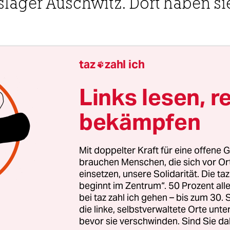
slager Auschwitz. Dort haben si
1 Uhr
taz
zahl ich

e Lesser
Links lesen, r
bekämpfen
 1944 war es so stickig in unserer Baracke im F
 kaum Luft bekam“, erzählt die 94-Jährige Auschwi
nde Anna Szałaśna. Auf ihrem linken Unterarm i
Mit doppelter Kraft für eine offene G
brauchen Menschen, die sich vor O
ierte Nummer zu sehen. „Ich rannte nach drauß
einsetzen, unsere Solidarität. Die ta
ft zu schnappen, und da sah ich bei den Krematori
beginnt im Zentrum“. 50 Prozent a
eter hohe Flammen hochschlagen. Dort verbrann
bei taz zahl ich gehen – bis zum 30
 ungarischen Juden. Das waren so viele, ein Tra
die linke, selbstverwaltete Orte unte
bevor sie verschwinden. Sind Sie da
en, dass die Gaskammern und Krematorien nich