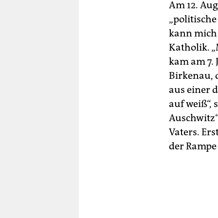
Am 12. Aug
„politisch
kann mich n
Katholik. 
kam am 7. 
Birkenau, 
aus einer 
auf weiß“,
Auschwitz“
Vaters. Er
der Rampe 