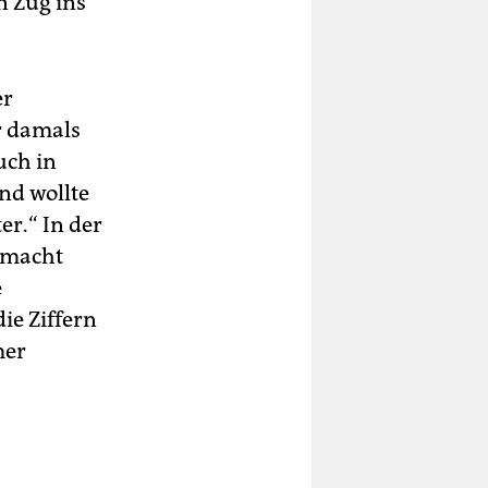
n Zug ins
er
r damals
uch in
nd wollte
er.“ In der
 macht
e
ie Ziffern
mer