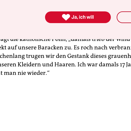
n.“

Ja, ich will
ährt mit ihrem Rollstuhl näher an das halboffene 
schauer Wohnung und nimmt einen tiefen Atemz
agt die katholische Polin, „damals trieb der Wind
kt auf unsere Baracken zu. Es roch nach verbra
ochenlang trugen wir den Gestank dieses grauen
nseren Kleidern und Haaren. Ich war damals 17 Jah
st man nie wieder.“