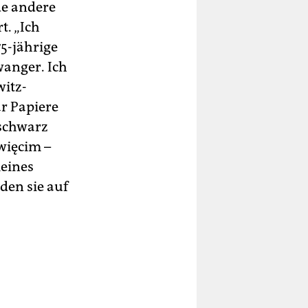
de andere
t. „Ich
75-jährige
wanger. Ich
witz-
ar Papiere
 schwarz
więcim –
meines
den sie auf