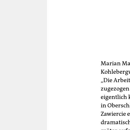
Marian Maj
Kohleberg
„Die Arbei
zugezogen 
eigentlich
in Oberschl
Zawiercie e
dramatisch.