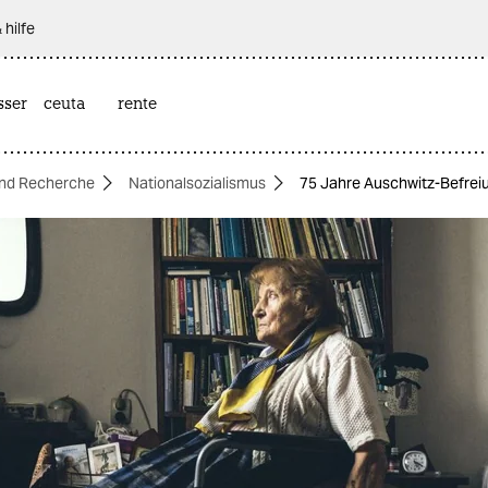
 hilfe
sser
ceuta
rente
nd Recherche
Nationalsozialismus
75 Jahre Auschwitz-Befreiu