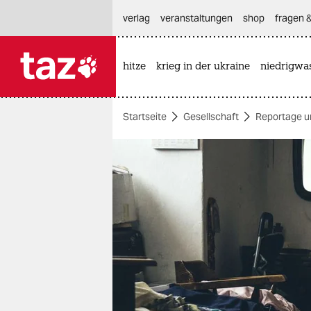
hautnavigation anspringen
hauptinhalt anspringen
footer anspringen
verlag
veranstaltungen
shop
fragen &
hitze
krieg in der ukraine
niedrigwa

taz zahl ich
taz zahl ich
Startseite
Gesellschaft
Reportage u
themen
politik
öko
gesellschaft
kultur
sport