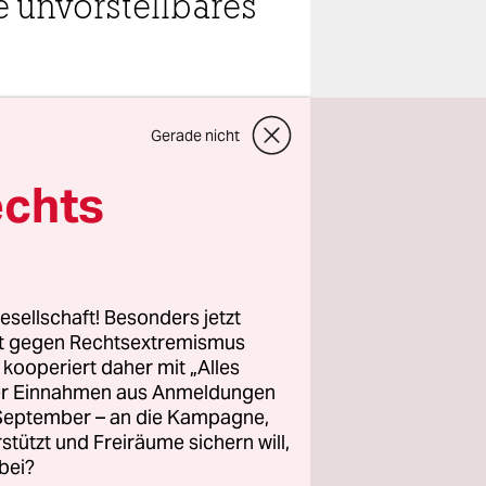
e unvorstellbares
teilen
Gerade nicht
echts
rauenlager,
tz-
st noch die
esellschaft! Besonders jetzt
rt gegen Rechtsextremismus
en, um
z kooperiert daher mit „Alles
en vier-
ller Einnahmen aus Anmeldungen
ten SS-
. September – an die Kampagne,
nsport nach
rstützt und Freiräume sichern will,
bei?
t mehr