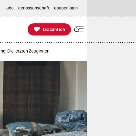
abo
genossenschaft
epaper login

taz zahl ich
taz zahl ich
ng: Die letzten ZeugInnen