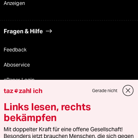
Anzeigen
Fragen & Hilfe
Feedback
Aboservice
ePaper Login
taz
zahl ich
Gerade nicht

Downloads für Abonnierende
Links lesen, rechts
bekämpfen
© 2026 taz Verlags und Vertriebs GmbH
Alle Rechte vorbehalten. Bei rechtlichen Fragen oder für Genehmigungen
Mit doppelter Kraft für eine offene Gesellschaft!
wenden Sie sich bitte an
lizenzen@taz.de
Besonders jetzt brauchen Menschen, die sich gegen