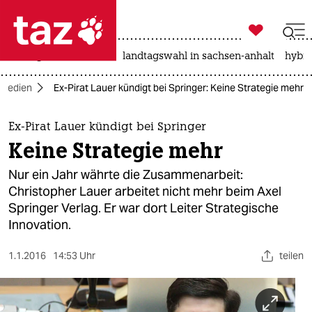

taz zahl ich
niedrigwasser
rente
landtagswahl in sachsen-anhalt
hybri

taz zahl ich
Medien
Ex-Pirat Lauer kündigt bei Springer: Keine Strategie mehr
taz zahl ich
themen
Ex-Pirat Lauer kündigt bei Springer
Keine Strategie mehr
politik
Nur ein Jahr währte die Zusammenarbeit:
öko
Christopher Lauer arbeitet nicht mehr beim Axel
Springer Verlag. Er war dort Leiter Strategische
gesellschaft
Innovation.
kultur
1.1.2016
14:53 Uhr
teilen
sport