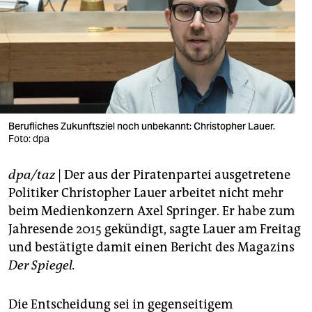
berlin
nord
wahrheit
verlag
verlag
Berufliches Zukunftsziel noch unbekannt: Christopher Lauer.
Foto: dpa
veranstaltungen
dpa/taz
| Der aus der Piratenpartei ausgetretene
shop
Politiker Christopher Lauer arbeitet nicht mehr
fragen & hilfe
beim Medienkonzern Axel Springer. Er habe zum
Jahresende 2015 gekündigt, sagte Lauer am Freitag
unterstützen
und bestätigte damit einen Bericht des Magazins
abo
Der Spiegel.
genossenschaft
Die Entscheidung sei in gegenseitigem