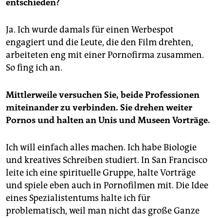
entschieden?
Ja. Ich wurde damals für einen Werbespot
engagiert und die Leute, die den Film drehten,
arbeiteten eng mit einer Pornofirma zusammen.
So fing ich an.
Mittlerweile versuchen Sie, beide Professionen
miteinander zu verbinden. Sie drehen weiter
Pornos und halten an Unis und Museen Vorträge.
Ich will einfach alles machen. Ich habe Biologie
und kreatives Schreiben studiert. In San Francisco
leite ich eine spirituelle Gruppe, halte Vorträge
und spiele eben auch in Pornofilmen mit. Die Idee
eines Spezialistentums halte ich für
problematisch, weil man nicht das große Ganze