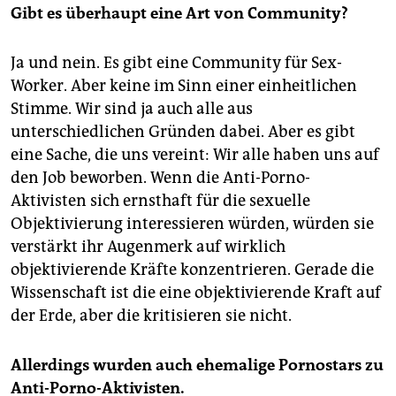
Gibt es überhaupt eine Art von Community?
Ja und nein. Es gibt eine Community für Sex-
Worker. Aber keine im Sinn einer einheitlichen
Stimme. Wir sind ja auch alle aus
unterschiedlichen Gründen dabei. Aber es gibt
eine Sache, die uns vereint: Wir alle haben uns auf
den Job beworben. Wenn die Anti-Porno-
Aktivisten sich ernsthaft für die sexuelle
Objektivierung interessieren würden, würden sie
verstärkt ihr Augenmerk auf wirklich
objektivierende Kräfte konzentrieren. Gerade die
Wissenschaft ist die eine objektivierende Kraft auf
der Erde, aber die kritisieren sie nicht.
Allerdings wurden auch ehemalige Pornostars zu
Anti-Porno-Aktivisten.