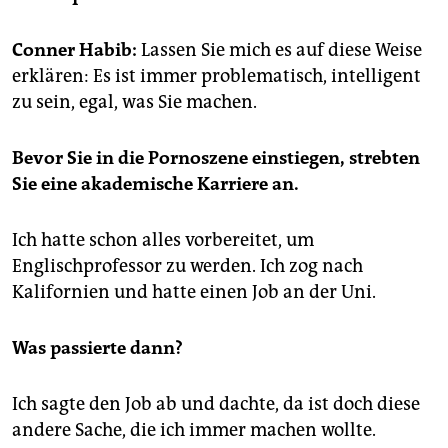
epaper login
Conner Habib:
Lassen Sie mich es auf diese Weise
erklären: Es ist immer problematisch, intelligent
zu sein, egal, was Sie machen.
Bevor Sie in die Pornoszene einstiegen, strebten
Sie eine akademische Karriere an.
Ich hatte schon alles vorbereitet, um
Englischprofessor zu werden. Ich zog nach
Kalifornien und hatte einen Job an der Uni.
Was passierte dann?
Ich sagte den Job ab und dachte, da ist doch diese
andere Sache, die ich immer machen wollte.