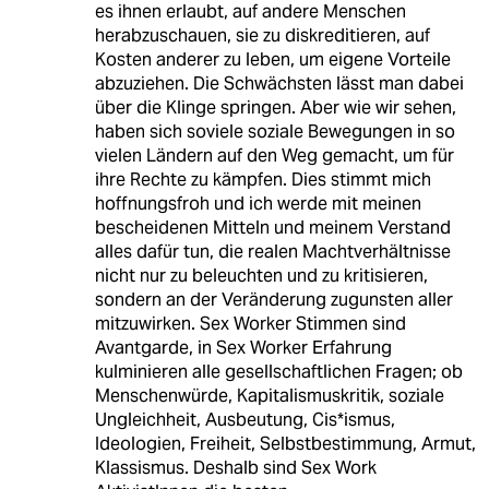
es ihnen erlaubt, auf andere Menschen
herabzuschauen, sie zu diskreditieren, auf
Kosten anderer zu leben, um eigene Vorteile
abzuziehen. Die Schwächsten lässt man dabei
über die Klinge springen. Aber wie wir sehen,
haben sich soviele soziale Bewegungen in so
vielen Ländern auf den Weg gemacht, um für
ihre Rechte zu kämpfen. Dies stimmt mich
hoffnungsfroh und ich werde mit meinen
bescheidenen Mitteln und meinem Verstand
alles dafür tun, die realen Machtverhältnisse
nicht nur zu beleuchten und zu kritisieren,
sondern an der Veränderung zugunsten aller
mitzuwirken. Sex Worker Stimmen sind
Avantgarde, in Sex Worker Erfahrung
kulminieren alle gesellschaftlichen Fragen; ob
Menschenwürde, Kapitalismuskritik, soziale
Ungleichheit, Ausbeutung, Cis*ismus,
Ideologien, Freiheit, Selbstbestimmung, Armut,
Klassismus. Deshalb sind Sex Work