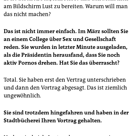
am Bildschirm Lust zu bereiten. Warum will man
das nicht machen?
Das ist nicht immer einfach. Im März sollten Sie
an einem College über Sex und Gesellschaft
reden. Sie wurden in letzter Minute ausgeladen,
als die Präsidentin herausfand, dass Sie noch
aktiv Pornos drehen. Hat Sie das überrascht?
Total. Sie haben erst den Vertrag unterschrieben
und dann den Vortrag abgesagt. Das ist ziemlich
ungewöhnlich.
Sie sind trotzdem hingefahren und haben in der
Stadtbücherei Ihren Vortrag gehalten.