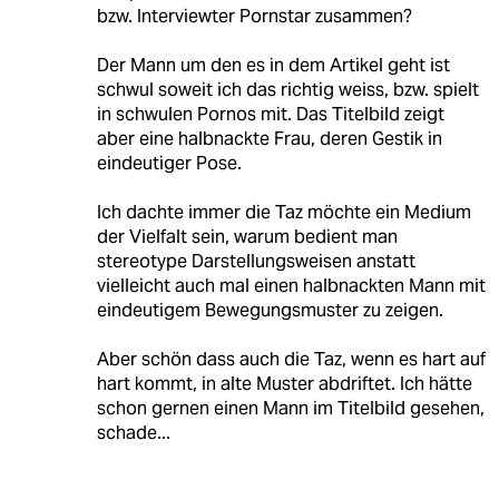
bzw. Interviewter Pornstar zusammen?
Der Mann um den es in dem Artikel geht ist
schwul soweit ich das richtig weiss, bzw. spielt
in schwulen Pornos mit. Das Titelbild zeigt
aber eine halbnackte Frau, deren Gestik in
eindeutiger Pose.
Ich dachte immer die Taz möchte ein Medium
der Vielfalt sein, warum bedient man
stereotype Darstellungsweisen anstatt
vielleicht auch mal einen halbnackten Mann mit
eindeutigem Bewegungsmuster zu zeigen.
Aber schön dass auch die Taz, wenn es hart auf
hart kommt, in alte Muster abdriftet. Ich hätte
schon gernen einen Mann im Titelbild gesehen,
schade...