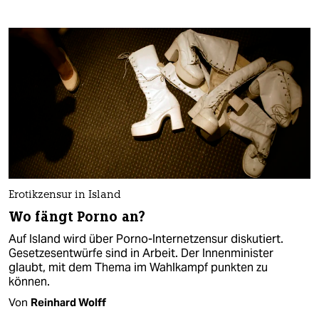
Erotikzensur in Island
Wo fängt Porno an?
Auf Island wird über Porno-Internetzensur diskutiert.
Gesetzesentwürfe sind in Arbeit. Der Innenminister
glaubt, mit dem Thema im Wahlkampf punkten zu
können.
Von
Reinhard Wolff