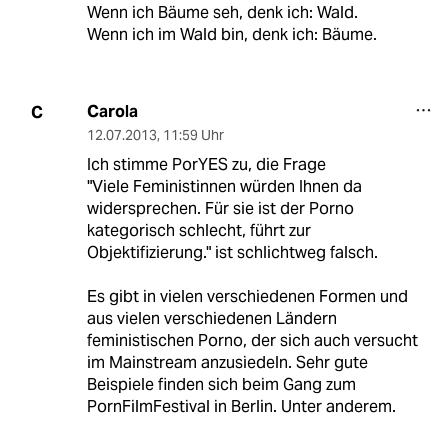
Wenn ich Bäume seh, denk ich: Wald.
Wenn ich im Wald bin, denk ich: Bäume.
Carola
C
12.07.2013
,
11:59 Uhr
Ich stimme PorYES zu, die Frage
"Viele Feministinnen würden Ihnen da
widersprechen. Für sie ist der Porno
kategorisch schlecht, führt zur
Objektifizierung." ist schlichtweg falsch.
Es gibt in vielen verschiedenen Formen und
aus vielen verschiedenen Ländern
feministischen Porno, der sich auch versucht
im Mainstream anzusiedeln. Sehr gute
Beispiele finden sich beim Gang zum
PornFilmFestival in Berlin. Unter anderem.