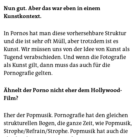
Nun gut. Aber das war eben in einem
Kunstkontext.
In Pornos hat man diese vorhersehbare Struktur
und die ist sehr oft Müll, aber trotzdem ist es
Kunst. Wir müssen uns von der Idee von Kunst als
Tugend verabschieden. Und wenn die Fotografie
als Kunst gilt, dann muss das auch für die
Pornografie gelten.
Ähnelt der Porno nicht eher dem Hollywood-
Film?
Eher der Popmusik. Pornografie hat den gleichen
strukturellen Bogen, die ganze Zeit, wie Popmusik,
Strophe/Refrain/Strophe. Popmusik hat auch die