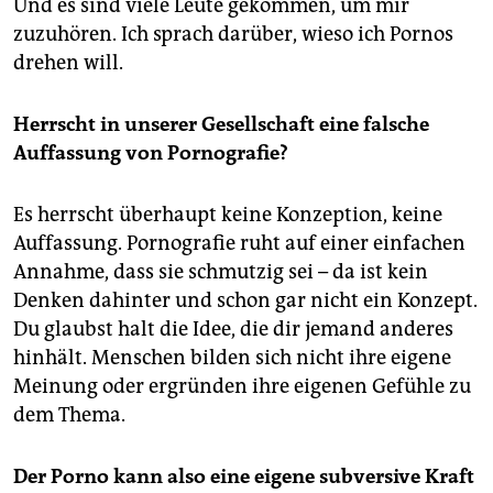
Und es sind viele Leute gekommen, um mir
zuzuhören. Ich sprach darüber, wieso ich Pornos
drehen will.
Herrscht in unserer Gesellschaft eine falsche
Auffassung von Pornografie?
Es herrscht überhaupt keine Konzeption, keine
Auffassung. Pornografie ruht auf einer einfachen
Annahme, dass sie schmutzig sei – da ist kein
Denken dahinter und schon gar nicht ein Konzept.
Du glaubst halt die Idee, die dir jemand anderes
hinhält. Menschen bilden sich nicht ihre eigene
Meinung oder ergründen ihre eigenen Gefühle zu
dem Thema.
Der Porno kann also eine eigene subversive Kraft