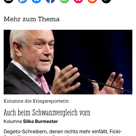
Mehr zum Thema
Kolumne die Kriegsreporterin
Auch beim Schwanzvergleich vorn
Kolumne
Silke Burmester
Degeto-Schreibern, denen nichts mehr einfällt, Ficki-