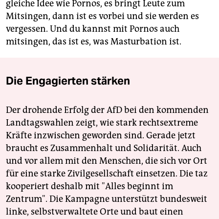
gleiche Idee wie Pornos, es bringt Leute zum
Mitsingen, dann ist es vorbei und sie werden es
vergessen. Und du kannst mit Pornos auch
mitsingen, das ist es, was Masturbation ist.
Die Engagierten stärken
Der drohende Erfolg der AfD bei den kommenden
Landtagswahlen zeigt, wie stark rechtsextreme
Kräfte inzwischen geworden sind. Gerade jetzt
braucht es Zusammenhalt und Solidarität. Auch
und vor allem mit den Menschen, die sich vor Ort
für eine starke Zivilgesellschaft einsetzen. Die taz
kooperiert deshalb mit "Alles beginnt im
Zentrum". Die Kampagne unterstützt bundesweit
linke, selbstverwaltete Orte und baut einen