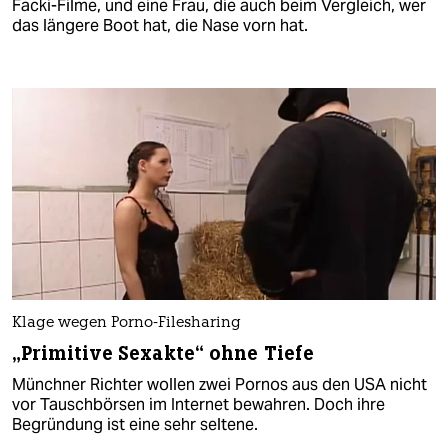
Facki-Filme, und eine Frau, die auch beim Vergleich, wer
das längere Boot hat, die Nase vorn hat.
Klage wegen Porno-Filesharing
„Primitive Sexakte“ ohne Tiefe
Münchner Richter wollen zwei Pornos aus den USA nicht
vor Tauschbörsen im Internet bewahren. Doch ihre
Begründung ist eine sehr seltene.